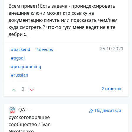
Всем привет! Есть задача - проиндексировать
внешние ключи,может кто ссылку на
документацию кинуть или подсказать чем/кем
куда смотреть ? что-то гугл меня ведет не в те
дебри :...
25.10.2021
#backend
#devops
#pgsql
#programming
#russian
0
2 ответов
QA —
Подписаться
русскоговорящее
сообщество
/
Ivan
Nikolaenko