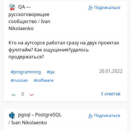
QA —
Подписаться
русскоговорящее
сообщество
/
Ivan
Nikolaenko
Кто на аутсорсе работал сразу на двух проектах
фуллтайм? Как ощущения?удалось
продержаться?
26.01.2022
#programming
#qa
#russian
#software
0
3 ответов
pgsql – PostgreSQL
Подписаться
/
Ivan Nikolaenko