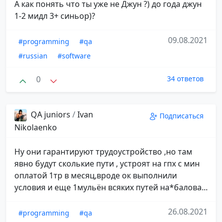
А как понять что ты уже не Джун ?) до года джун
1-2 мидл 3+ синьор)?
09.08.2021
#programming
#qa
#russian
#software
0
34 ответов
QA juniors
/
Ivan
Подписаться
Nikolaenko
Ну они гарантируют трудоустройство ,но там
явно будут сколькие пути , устроят на гпх с мин
оплатой 1тр в месяц,вроде ок выполнили
условия и еще 1мульён всяких путей на*балова...
26.08.2021
#programming
#qa