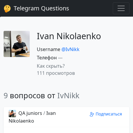
Telegram Questions
Ivan Nikolaenko
Username
@IvNikk
Телефон
—
Как скрыть?
111 просмотров
9
вопросов от
IvNikk
QA juniors
/
Ivan
Подписаться
Nikolaenko