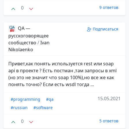
0
9 ответов
QA —
Подписаться
русскоговорящее
сообщество
/
Ivan
Nikolaenko
Привет,как понять используется rest или soap
api в проекте ? Есть постман ,там запросы в xml
(но это не значит что soap 100%),но все же как
понять точно? Если есть wsdl тогда ...
15.05.2021
#programming
#qa
#russian
#software
0
5 ответов