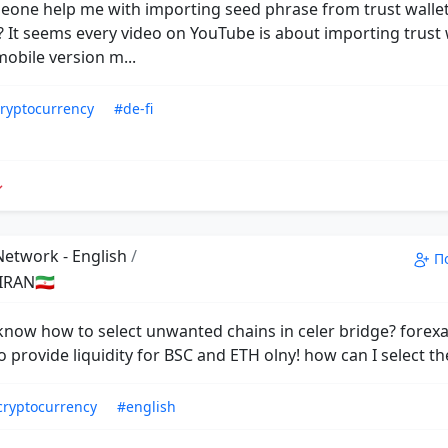
eone help me with importing seed phrase from trust wallet
It seems every video on YouTube is about importing trust 
mobile version m...
ryptocurrency
#de-fi
Network - English
/
П
RAN🇮🇷
know how to select unwanted chains in celer bridge? forex
o provide liquidity for BSC and ETH olny! how can I select t
cryptocurrency
#english