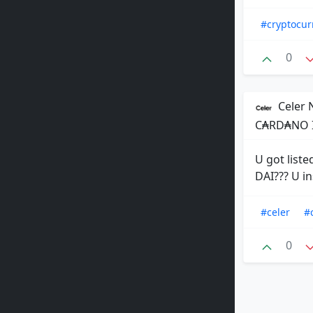
#cryptocur
0
Celer 
C₳RD₳NO I
U got liste
DAI??? U i
#celer
#
0