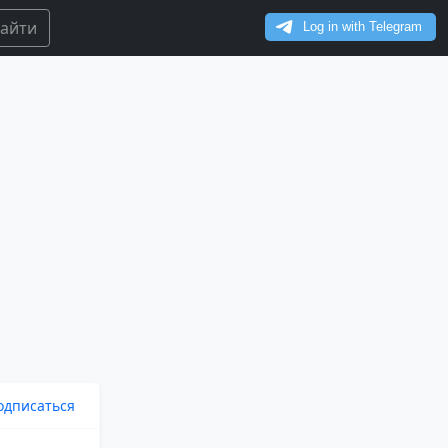
айти
одписаться