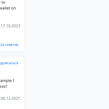
 to
wallet on
17.10.2023
24 ответов
одписаться
aample I
hese?
06.12.2021