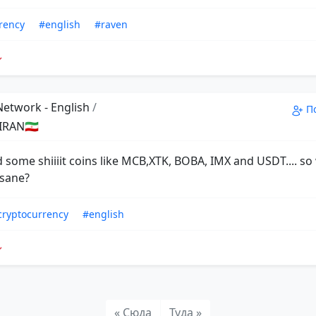
rency
#english
#raven
Network - English
/
П
RAN🇮🇷
d some shiiiit coins like MCB,XTK, BOBA, IMX and USDT.... so
nsane?
cryptocurrency
#english
« Сюда
Туда »