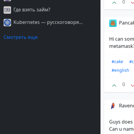
0
Где взять займ?
Kubernetes — русскоговоря...
Panca
Смотреть еще
Hi can som
metamask
#cake
#c
#english
0
Raven
Guys does 
Can u nam