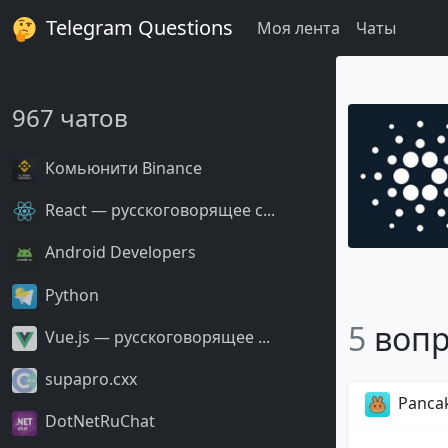
Telegram Questions
Моя лента
Чаты
967 чатов
Комьюнити Binance
React — русскоговорящее с...
Android Developers
Python
5
вопр
Vue.js — русскоговорящее ...
supapro.cxx
Panca
DotNetRuChat