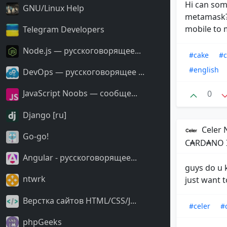
Hi can som
GNU/Linux Help
metamask? 
mobile to 
Telegram Developers
Node.js — русскоговорящее...
#cake
#c
#english
DevOps — русскоговорящее ...
JavaScript Noobs — сообще...
0
Django [ru]
Celer 
Go-go!
C₳RD₳NO I
Angular - русскоговорящее...
guys do u 
ntwrk
just want t
Верстка сайтов HTML/CSS/J...
#celer
#
phpGeeks