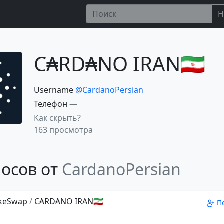
Н
C₳RD₳NO IRAN🇮🇷
Username
@CardanoPersian
Телефон
—
Как скрыть?
163 просмотра
осов от
CardanoPersian
keSwap
/
C₳RD₳NO IRAN🇮🇷
П