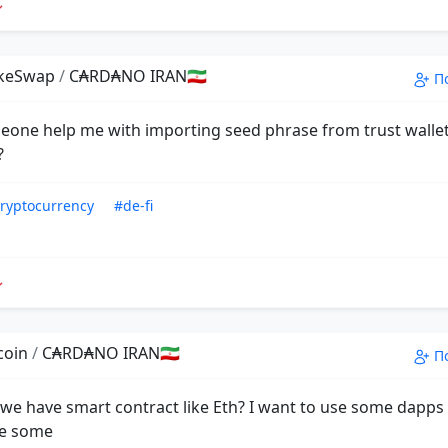
keSwap
/
C₳RD₳NO IRAN🇮🇷
П
eone help me with importing seed phrase from trust wallet
?
ryptocurrency
#de-fi
coin
/
C₳RD₳NO IRAN🇮🇷
П
we have smart contract like Eth? I want to use some dapps
e some