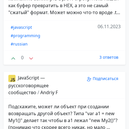
как буфер превратить в HEX, а это не самый
"сжатый" формат. Может можно что-то вроде .t...
06.11.2023
#javascript
#programming
#russian
0
3 ответов
JavaScript —
Подписаться
русскоговорящее
сообщество
/
Andriy F
Подскажите, может ли объект при создании
возвращать другой объект? Типа "var a1 = new
My1()" делает так чтобы в a1 лежал "new My2()"?
(понимаю что скорее всего никак, но мало ...