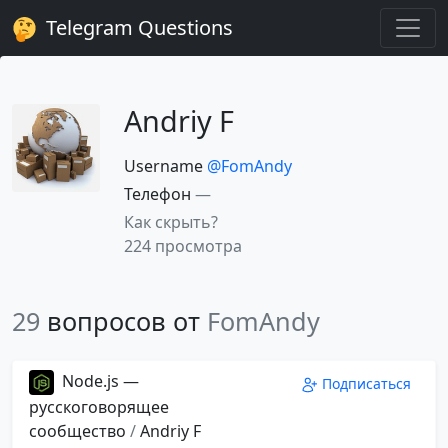
Telegram Questions
Andriy F
Username
@FomAndy
Телефон
—
Как скрыть?
224 просмотра
29
вопросов от
FomAndy
Node.js —
Подписаться
русскоговорящее
сообщество
/
Andriy F