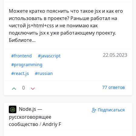
Можете кратко пояснить что такое jsx и как его
использовать в проекте? Раньше работал на
чистой js+html+css и не понимаю как
подключить jsx к уже работающему проекту.
Библиоте...
22.05.2023
#frontend
#javascript
#programming
#react.js
#russian
0
77 ответов
Node.js —
Подписаться
русскоговорящее
сообщество
/
Andriy F