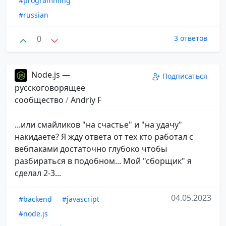
#programming
#russian
0
3 ответов
Node.js —
Подписаться
русскоговорящее
сообщество
/
Andriy F
...или смайликов "на счастье" и "на удачу"
накидаете? Я жду ответа от тех кто работал с
вебпаками достаточно глубоко чтобы
разбираться в подобном... Мой "сборщик" я
сделал 2-3...
04.05.2023
#backend
#javascript
#node.js