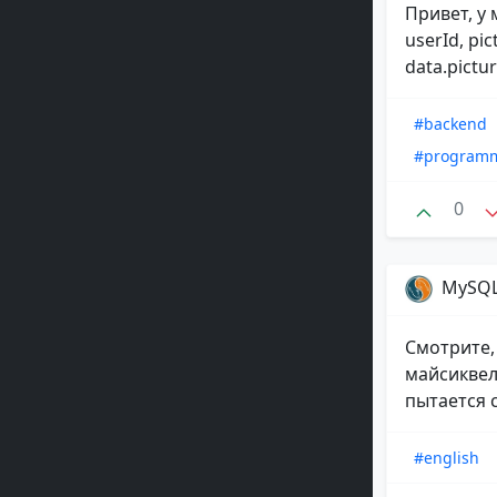
Привет, у
userId, pic
data.pictur
#backend
#program
0
MySQ
Смотрите,
майсиквел
пытается с
#english