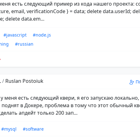
 меня есть следующий пример из кода нашего проекта: co
ture, email, verificationCode } = data; delete data.userId; de
e; delete data.em...
#javascript
#node.js
ming
#russian
L
/
Ruslan Postoiuk
П
 у меня есть следующий квери, я его запускаю локально,
 поднят в Докере, проблема в тому что этот обычный к
делать апдейт только 200 зап...
#mysql
#software