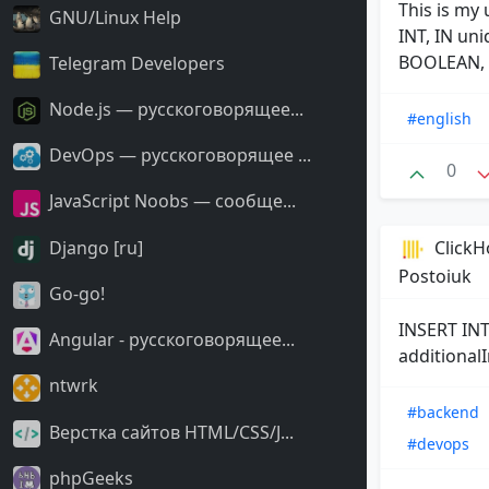
This is my
GNU/Linux Help
INT, IN un
BOOLEAN, I
Telegram Developers
Node.js — русскоговорящее...
#english
DevOps — русскоговорящее ...
0
JavaScript Noobs — сообще...
ClickH
Django [ru]
Postoiuk
Go-go!
INSERT INT
Angular - русскоговорящее...
additional
ntwrk
#backend
Верстка сайтов HTML/CSS/J...
#devops
phpGeeks