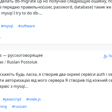
делать db-migrate up но получаю следующую ошибку, по
е передаю правильно(user, password, database) такие же
mysql I try to do db-...
#mysql
#software
s — русскоговорящее
П
во
/
Ruslan Postoiuk
дскажіть будь ласка, я створив два окремі сервіси auth і s
и авторизацію від мого сервера Я створив під кожний се
рвіс з mysql...
#javascript
#node.js
ming
#russian