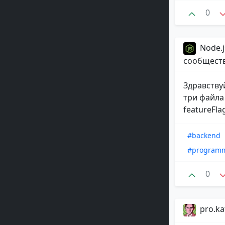
0
Node.j
сообщест
Здравствуй
три файла 
featureFlag.
#backend
#program
0
pro.ka