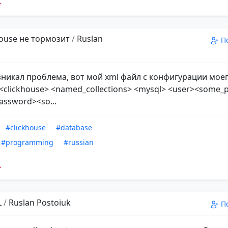
ouse не тормозит
/
Ruslan
П
зникал проблема, вот мой xml файл с конфигурации мое
 <clickhouse> <named_collections> <mysql> <user><some
assword><so...
#clickhouse
#database
#programming
#russian
L
/
Ruslan Postoiuk
П