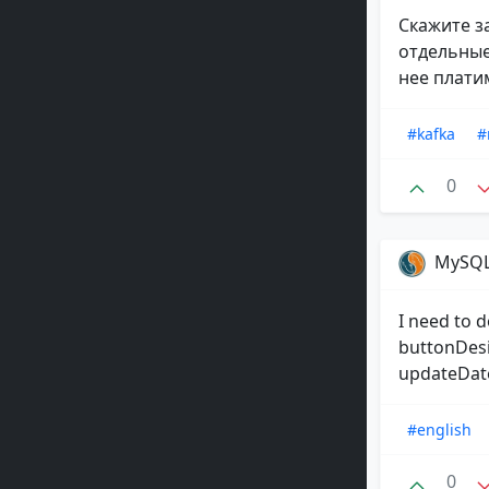
Скажите з
отдельные 
нее платим
#kafka
#
0
MySQ
I need to 
buttonDesi
updateDate
#english
0