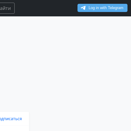
айти
одписаться