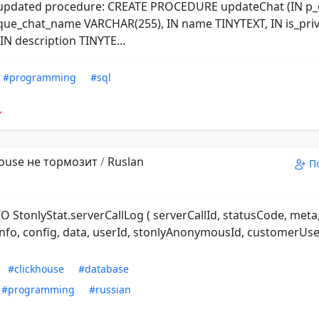
 updated procedure: CREATE PROCEDURE updateChat (IN p_
ique_chat_name VARCHAR(255), IN name TINYTEXT, IN is_pri
N description TINYTE...
#programming
#sql
ouse не тормозит
/
Ruslan
П
O StonlyStat.serverCallLog ( serverCallId, statusCode, meta
Info, config, data, userId, stonlyAnonymousId, customerUse.
#clickhouse
#database
#programming
#russian