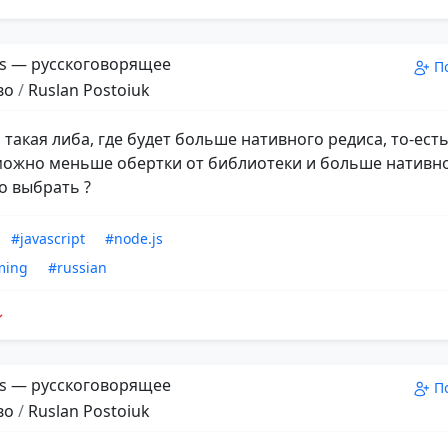
s — русскоговорящее
П
во
/
Ruslan Postoiuk
 такая либа, где будет больше нативного редиса, то-ест
можно меньше обертки от библиотеки и больше нативн
о выбрать ?
#javascript
#node.js
ming
#russian
s — русскоговорящее
П
во
/
Ruslan Postoiuk