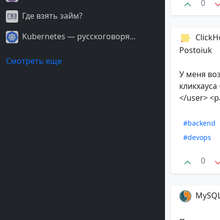
0
Где взять займ?
Kubernetes — русскоговоря...
ClickH
Postoiuk
Смотреть еще
У меня во
кликхауса
</user> <p
#backend
#devops
0
MySQ