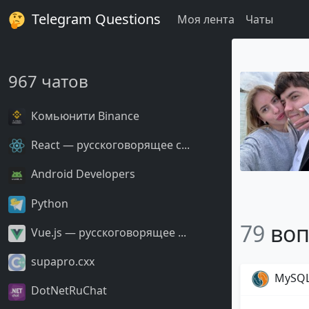
Telegram Questions
Моя лента
Чаты
967 чатов
Комьюнити Binance
React — русскоговорящее с...
Android Developers
Python
79
воп
Vue.js — русскоговорящее ...
supapro.cxx
MySQ
DotNetRuChat