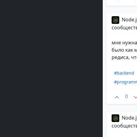
Node.j
сообщест
мне нужна
было как 
редиса, чт
#backend
#program
0
Node.j
сообщест