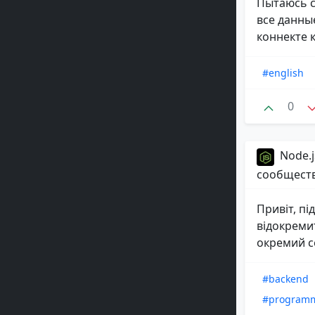
Пытаюсь с
все данны
коннекте к 
#english
0
Node.j
сообщест
Привіт, пі
відокремит
окремий се
#backend
#program