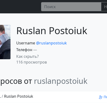
Н
Ruslan Postoiuk
Username
@ruslanpostoiuk
Телефон
—
Как скрыть?
116 просмотров
росов от
ruslanpostoiuk
L
/
Ruslan Postoiuk
П