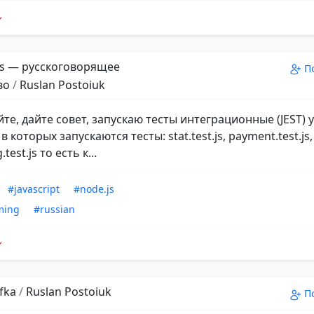
s — русскоговорящее
П
во
/
Ruslan Postoiuk
те, дайте совет, запускаю тесты интеграционные (JEST) 
в которых запускаются тесты: stat.test.js, payment.test.js,
test.js то есть к...
#javascript
#node.js
ming
#russian
fka
/
Ruslan Postoiuk
П