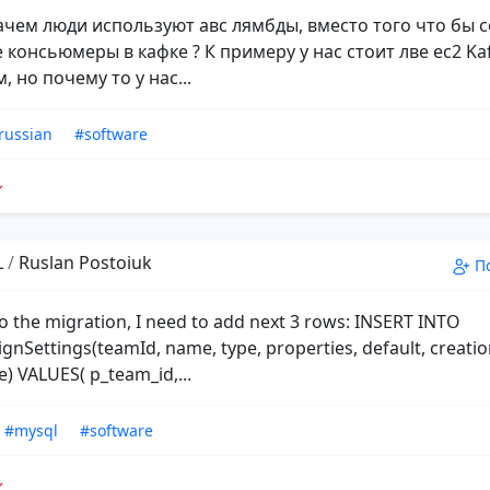
ачем люди используют авс лямбды, вместо того что бы 
консьюмеры в кафке ? К примеру у нас стоит лве ec2 Kaf
, но почему то у нас...
russian
#software
L
/
Ruslan Postoiuk
П
do the migration, I need to add next 3 rows: INSERT INTO
gnSettings(teamId, name, type, properties, default, creati
) VALUES( p_team_id,...
#mysql
#software