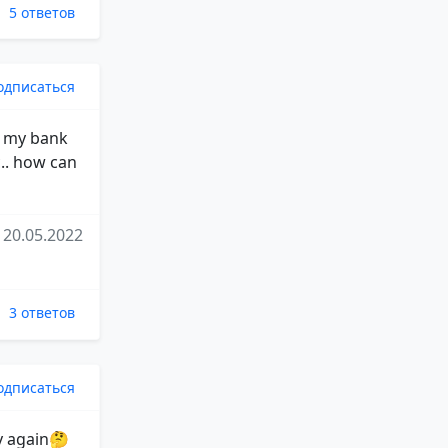
5 ответов
одписаться
e my bank
.. how can
20.05.2022
3 ответов
одписаться
fy again🤔