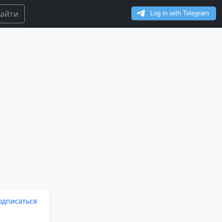
айти
одписаться