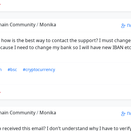
hain Community
/
Monika
П
, how is the best way to contact the support? I must chang
cause I need to change my bank so I will have new IBAN etc
n
#bsc
#cryptocurrency
hain Community
/
Monika
П
 received this email? I don’t understand why I have to veri