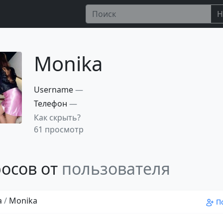
Н
Monika
Username
—
Телефон
—
Как скрыть?
61 просмотр
осов от
пользователя
a
/
Monika
П