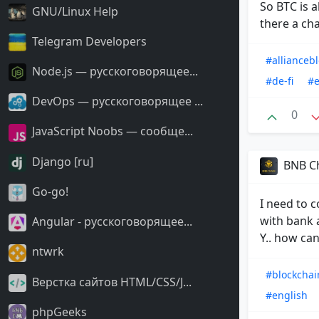
So BTC is 
GNU/Linux Help
there a ch
Telegram Developers
#allianceb
Node.js — русскоговорящее...
#de-fi
#e
DevOps — русскоговорящее ...
0
JavaScript Noobs — сообще...
Django [ru]
BNB C
Go-go!
I need to c
with bank 
Angular - русскоговорящее...
Y.. how can 
ntwrk
#blockchai
Верстка сайтов HTML/CSS/J...
#english
phpGeeks