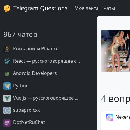
Telegram Questions
Моя лента
Чаты
967 чатов
Комьюнити Binance
React — русскоговорящее с...
Android Developers
Python
4
вопр
Vue.js — русскоговорящее ...
supapro.cxx
Nexer
DotNetRuChat