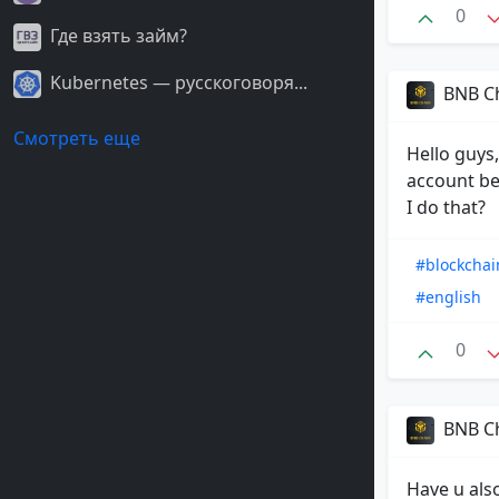
0
Где взять займ?
Kubernetes — русскоговоря...
BNB C
Смотреть еще
Hello guys
account be
I do that?
#blockchai
#english
0
BNB C
Have u also