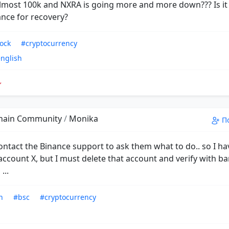
almost 100k and NXRA is going more and more down??? Is it 
ance for recovery?
lock
#cryptocurrency
nglish
hain Community
/
Monika
П
ontact the Binance support to ask them what to do.. so I ha
account X, but I must delete that account and verify with b
...
n
#bsc
#cryptocurrency