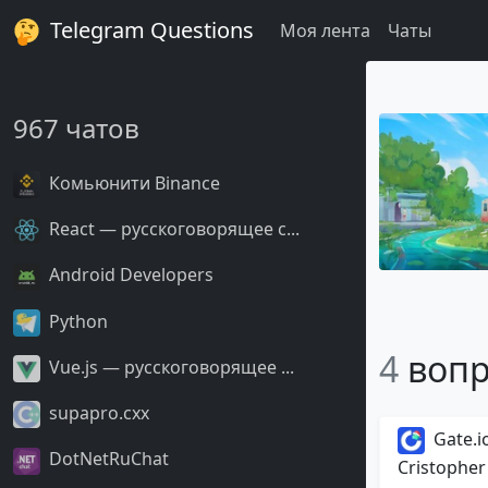
Telegram Questions
Моя лента
Чаты
967 чатов
Комьюнити Binance
React — русскоговорящее с...
Android Developers
Python
4
вопр
Vue.js — русскоговорящее ...
supapro.cxx
Gate.io
DotNetRuChat
Cristopher