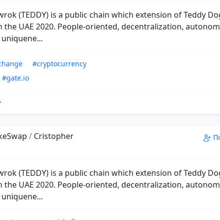
rok (TEDDY) is a public chain which extension of Teddy D
n the UAE 2020. People-oriented, decentralization, autonom
 uniquene...
xchange
#cryptocurrency
#gate.io
keSwap
/
Cristopher
П
rok (TEDDY) is a public chain which extension of Teddy D
n the UAE 2020. People-oriented, decentralization, autonom
 uniquene...