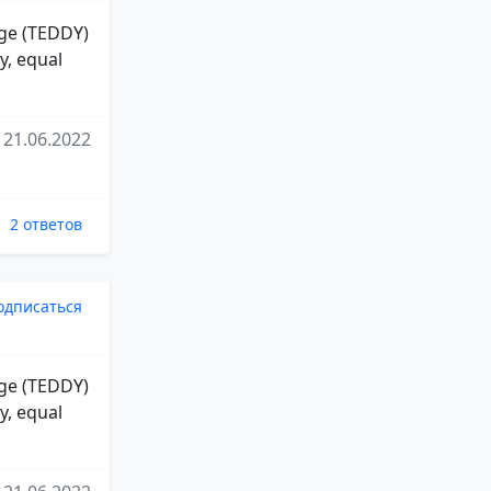
oge (TEDDY)
y, equal
21.06.2022
2 ответов
одписаться
oge (TEDDY)
y, equal