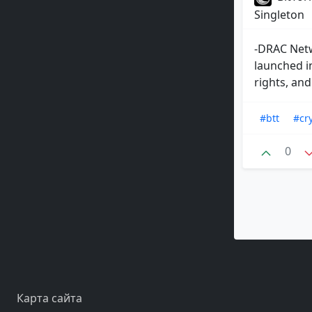
Singleton
-DRAC Netw
launched i
rights, and
#btt
#cr
0
Карта сайта