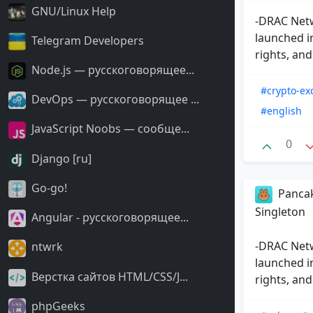
GNU/Linux Help
-DRAC Netw
launched i
Telegram Developers
rights, and
Node.js — русскоговорящее...
#crypto-e
DevOps — русскоговорящее ...
#english
JavaScript Noobs — сообще...
0
Django [ru]
Go-go!
Panca
Singleton
Angular - русскоговорящее...
-DRAC Netw
ntwrk
launched i
Верстка сайтов HTML/CSS/J...
rights, and
phpGeeks