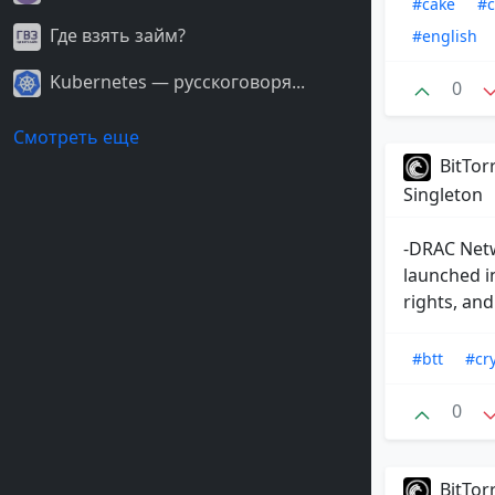
#cake
#c
Где взять займ?
#english
Kubernetes — русскоговоря...
0
Смотреть еще
BitTor
Singleton
-DRAC Netw
launched i
rights, and
#btt
#cr
0
BitTor