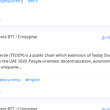
ryptocurrency
#de-fi
rent BTT
/
Cristopher
П
rok (TEDDY) is a public chain which extension of Teddy D
n the UAE 2020. People-oriented, decentralization, autonom
 uniquene...
yptocurrency
#english
rent BTT
/
Cristopher
П