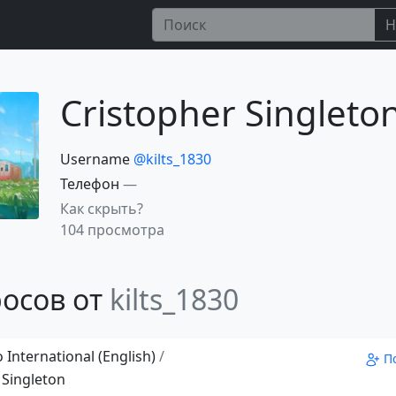
Н
Cristopher Singleto
Username
@kilts_1830
Телефон
—
Как скрыть?
104 просмотра
осов от
kilts_1830
 International (English)
/
П
 Singleton