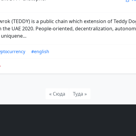
rok (TEDDY) is a public chain which extension of Teddy D
n the UAE 2020. People-oriented, decentralization, autonom
 uniquene...
yptocurrency
#english
« Сюда
Туда »