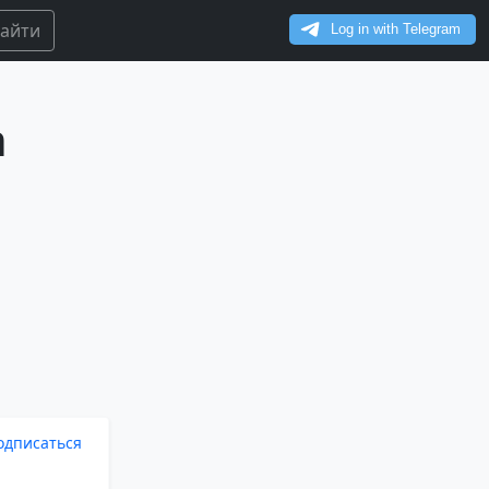
айти
n
одписаться