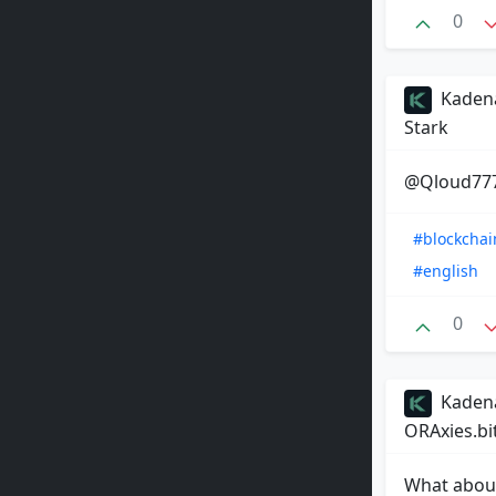
0
Kadena
Stark
@Qloud777 
#blockchai
#english
0
Kadena
ORAxies.bi
What about