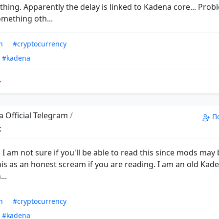
othing. Apparently the delay is linked to Kadena core... Prob
omething oth...
n
#cryptocurrency
#kadena
 Official Telegram
/
П
k
 I am not sure if you'll be able to read this since mods ma
his as an honest scream if you are reading. I am an old Kad
..
n
#cryptocurrency
#kadena