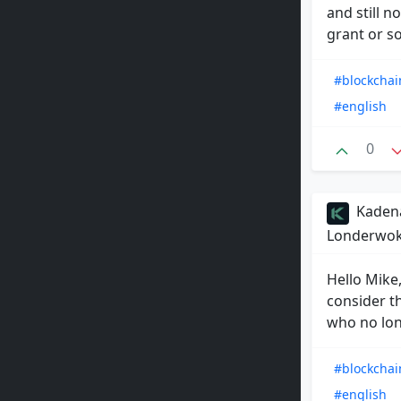
and still n
grant or s
#blockchai
#english
0
Kadena
Londerwo
Hello Mike,
consider t
who no lon.
#blockchai
#english