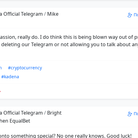
 Official Telegram
/
Mike
П
passion, really do. I do think this is being blown way out of 
 deleting our Telegram or not allowing you to talk about a
n
#cryptocurrency
#kadena
 Official Telegram
/
Bright
П
hen EqualBet
onto something special? No one really knows. Good luck!