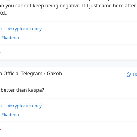
on you cannot keep being negative. If I just came here after
d...
n
#cryptocurrency
#kadena
 Official Telegram
/
Gakob
П
 better than kaspa?
n
#cryptocurrency
#kadena