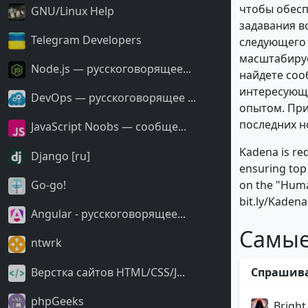
чтобы обесп
GNU/Linux Help
задавания в
Telegram Developers
следующего 
масштабируе
Node.js — русскоговорящее...
найдете соо
интересующи
DevOps — русскоговорящее ...
опытом. Прис
последних н
JavaScript Noobs — сообще...
Kadena is red
Django [ru]
ensuring top
Go-go!
on the "Huma
bit.ly/Kadena
Angular - русскоговорящее...
Самые
ntwrk
Верстка сайтов HTML/CSS/J...
Спрашив
phpGeeks
Bright