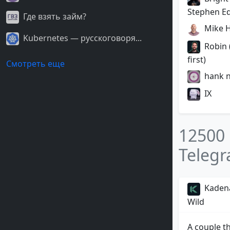
Stephen E
Где взять займ?
Mike 
Kubernetes — русскоговоря...
Robin 
first)
Смотреть еще
hank 
IX
12500
Teleg
Kadena
Wild
A couple t