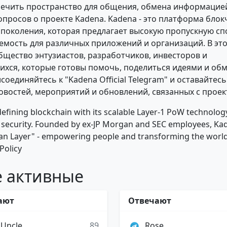
ечить пространство для общения, обмена информацие
опросов о проекте Kadena. Kadena - это платформа бло
поколения, которая предлагает высокую пропускную сп
мость для различных приложений и организаций. В это
бщество энтузиастов, разработчиков, инвесторов и
хся, которые готовы помочь, поделиться идеями и об
оединяйтесь к "Kadena Official Telegram" и оставайтесь
овостей, мероприятий и обновлений, связанных с проек
efining blockchain with its scalable Layer-1 PoW technolog
 security. Founded by ex-JP Morgan and SEC employees, Ka
n Layer" - empowering people and transforming the world
Policy
 активные
ают
Отвечают
 Uncle
89
Rose