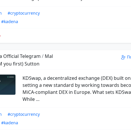
n
#cryptocurrency
#kadena
 Official Telegram
/
Mal
П
M you first) Sutton
KDSwap, a decentralized exchange (DEX) built on
setting a new standard by working towards bec
MiCA-compliant DEX in Europe. What sets KDSwa
While ...
n
#cryptocurrency
#kadena