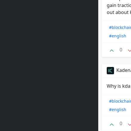
gain tracti
out about K
#blockchai
#english
0
Kadena
Why is kda
#blockchai
#english
0