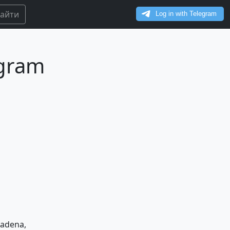
айти
egram
Kadena,