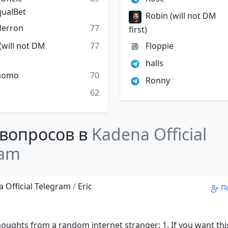
qualBet
Robin (will not DM
Herron
77
first)
(will not DM
77
Floppie
halls
nomo
70
Ronny
62
вопросов в
Kadena Official
ram
 Official Telegram
/
Eric
П
houghts from a random internet stranger: 1. If you want this