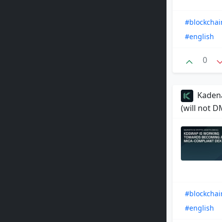
#blockchai
#english
0
Kadena
(will not D
#blockchai
#english