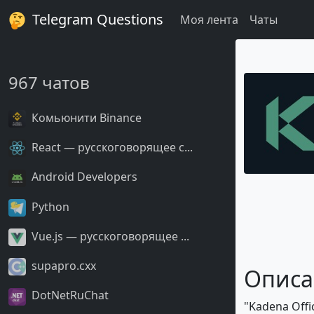
Telegram Questions
Моя лента
Чаты
967 чатов
Комьюнити Binance
React — русскоговорящее с...
Android Developers
Python
Vue.js — русскоговорящее ...
supapro.cxx
Описа
DotNetRuChat
"Kadena Offi