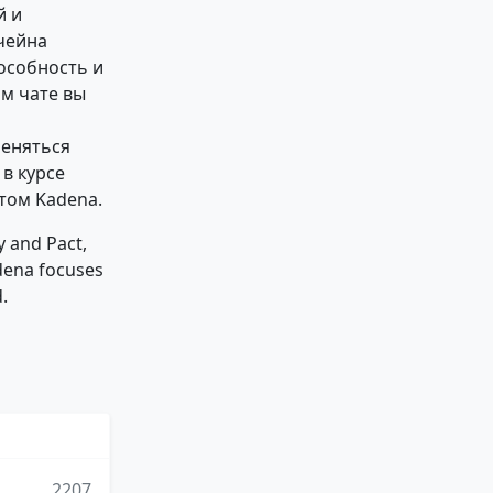
й и
кчейна
особность и
м чате вы
меняться
 в курсе
том Kadena.
y and Pact,
dena focuses
.
2207