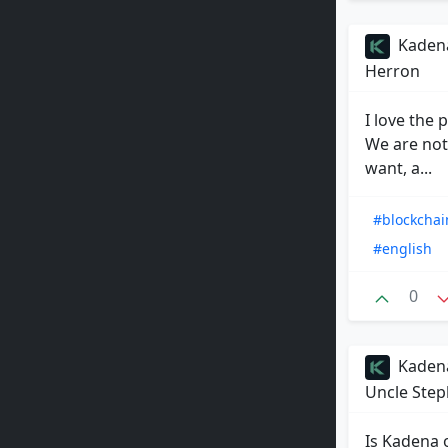
Kadena
Herron
I love the 
We are not
want, a...
#blockchai
#english
0
Kadena
Uncle Step
Is Kadena 