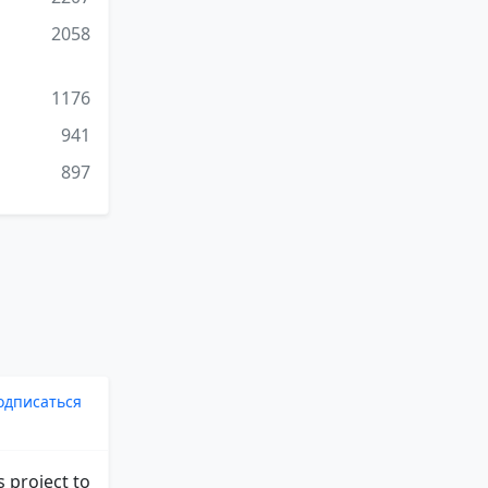
2058
1176
941
897
одписаться
 project to