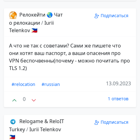
Релокейти 🌏 Чат
Подписаться
о релокации
/
Iurii
Telenkov 🇵🇭
А что не так с советами? Сами же пишете что
они хотят ваш паспорт, а ваши опасения про
VPN беспочвенны(почему - можно почитать про
TLS 1.2)
13.09.2023
#relocation
#russian
0
1 ответов
Relogame & ReloIT
Подписаться
Turkey
/
Iurii Telenkov
🇵🇭