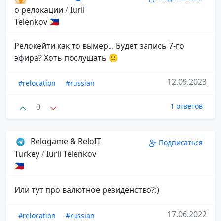
о релокации
/
Iurii
Telenkov 🇵🇭
Релокейти как то вымер... Будет запись 7-го
эфира? Хоть послушать 🙂
12.09.2023
#relocation
#russian
0
1 ответов
Relogame & ReloIT
Подписаться
Turkey
/
Iurii Telenkov
🇵🇭
Или тут про валютное резиденство?:)
17.06.2022
#relocation
#russian