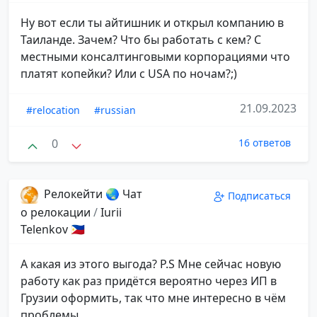
Ну вот если ты айтишник и открыл компанию в
Таиланде. Зачем? Что бы работать с кем? С
местными консалтинговыми корпорациями что
платят копейки? Или с USA по ночам?;)
21.09.2023
#relocation
#russian
0
16 ответов
Релокейти 🌏 Чат
Подписаться
о релокации
/
Iurii
Telenkov 🇵🇭
А какая из этого выгода? P.S Мне сейчас новую
работу как раз придётся вероятно через ИП в
Грузии оформить, так что мне интересно в чём
проблемы