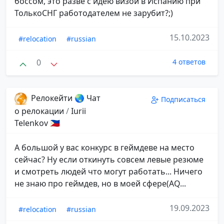
боссом, это разве с идею визой в Испанию при
ТолькоСНГ работодателем не зарубит?;)
15.10.2023
#relocation
#russian
0
4 ответов
Релокейти 🌏 Чат
Подписаться
о релокации
/
Iurii
Telenkov 🇵🇭
А большой у вас конкурс в геймдеве на место
сейчас? Ну если откинуть совсем левые резюме
и смотреть людей что могут работать... Ничего
не знаю про геймдев, но в моей сфере(AQ...
19.09.2023
#relocation
#russian