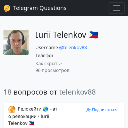
Telegram Questions
Iurii Telenkov 🇵🇭
Username
@telenkov88
Телефон
—
Как скрыть?
96 просмотров
18
вопросов от
telenkov88
Релокейти 🌏 Чат
Подписаться
о релокации
/
Iurii
Telenkov 🇵🇭