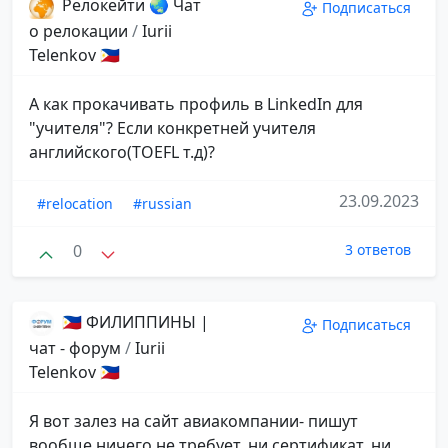
Релокейти 🌏 Чат
Подписаться
о релокации
/
Iurii
Telenkov 🇵🇭
А как прокачивать профиль в LinkedIn для
"учителя"? Если конкретней учителя
английского(TOEFL т.д)?
23.09.2023
#relocation
#russian
0
3 ответов
🇵🇭 ФИЛИППИНЫ |
Подписаться
чат - форум
/
Iurii
Telenkov 🇵🇭
Я вот залез на сайт авиакомпании- пишут
вообще ничего не требует, ни сертификат, ни