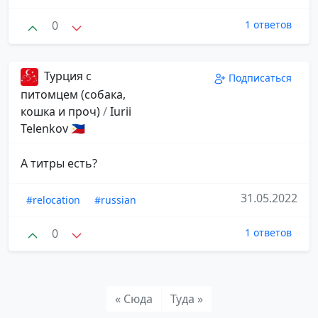
0
1 ответов
Турция с
Подписаться
питомцем (собака,
кошка и проч)
/
Iurii
Telenkov 🇵🇭
А титры есть?
31.05.2022
#relocation
#russian
0
1 ответов
« Сюда
Туда »