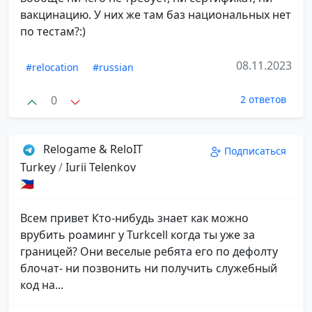
вакцинацию. У них же там баз национальных нет
по тестам?:)
08.11.2023
#relocation
#russian
0
2 ответов
Relogame & ReloIT
Подписаться
Turkey
/
Iurii Telenkov
🇵🇭
Всем привет Кто-нибудь знает как можно
врубить роаминг у Turkcell когда ты уже за
границей? Они веселые ребята его по дефолту
блочат- ни позвонить ни получить служебный
код на...