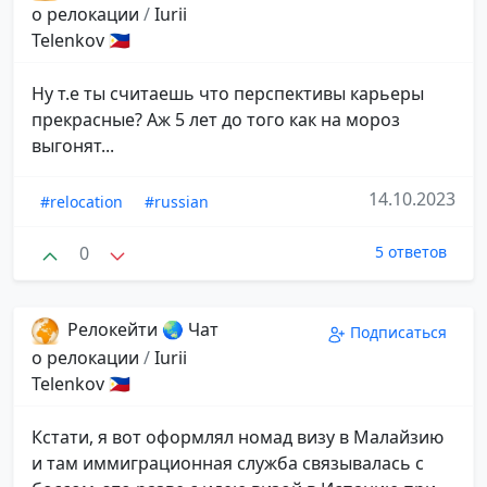
о релокации
/
Iurii
Telenkov 🇵🇭
Ну т.е ты считаешь что перспективы карьеры
прекрасные? Аж 5 лет до того как на мороз
выгонят...
14.10.2023
#relocation
#russian
0
5 ответов
Релокейти 🌏 Чат
Подписаться
о релокации
/
Iurii
Telenkov 🇵🇭
Кстати, я вот оформлял номад визу в Малайзию
и там иммиграционная служба связывалась с