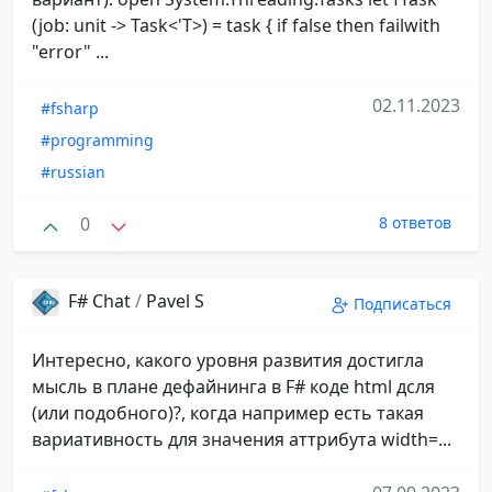
(job: unit -> Task<'T>) = task { if false then failwith
"error" ...
02.11.2023
#fsharp
#programming
#russian
0
8 ответов
F# Chat
/
Pavel S
Подписаться
Интересно, какого уровня развития достигла
мысль в плане дефайнинга в F# коде html дсля
(или подобного)?, когда например есть такая
вариативность для значения аттрибута width=...