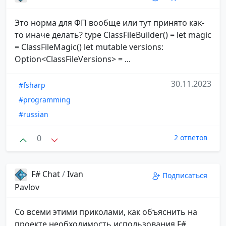
Это норма для ФП вообще или тут принято как-
то иначе делать? type ClassFileBuilder() = let magic
= ClassFileMagic() let mutable versions:
Option<ClassFileVersions> = ...
30.11.2023
#fsharp
#programming
#russian
0
2 ответов
F# Chat
/
Ivan
Подписаться
Pavlov
Со всеми этими приколами, как объяснить на
проекте необходимость использования F#