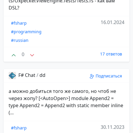
ts/Oxpecker.ViewEngine.Tests/Tests.fs - как вам
DSL?
16.01.2024
#fsharp
#programming
#russian
0
17 ответов
F# Chat
/
dd
Подписаться
а можно добиться того же самого, но чтоб не
через жопу? [<AutoOpen>] module Append2 =
type Append2 = Append2 with static member inline
(...
30.11.2023
#fsharp