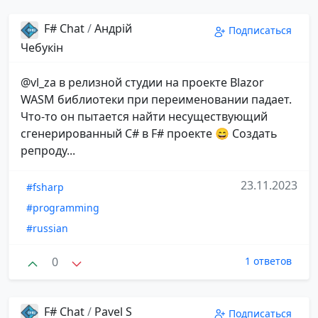
F# Chat
/
Андрій
Подписаться
Чебукін
@vl_za в релизной студии на проекте Blazor
WASM библиотеки при переименовании падает.
Что-то он пытается найти несуществующий
сгенерированный C# в F# проекте 😄 Создать
репроду...
23.11.2023
#fsharp
#programming
#russian
0
1 ответов
F# Chat
/
Pavel S
Подписаться