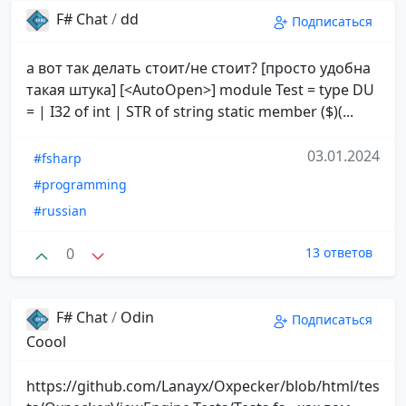
F# Chat
/
dd
Подписаться
а вот так делать стоит/не стоит? [просто удобна
такая штука] [<AutoOpen>] module Test = type DU
= | I32 of int | STR of string static member ($)(...
03.01.2024
#fsharp
#programming
#russian
0
13 ответов
F# Chat
/
Odin
Подписаться
Coool
https://github.com/Lanayx/Oxpecker/blob/html/tes