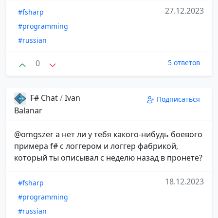
27.12.2023
#fsharp
#programming
#russian
0
5 ответов
F# Chat
/
Ivan
Подписаться
Balanar
@omgszer а нет ли у тебя какого-нибудь боевого
примера f# с логгером и логгер фабрикой,
который ты описывал с неделю назад в пронете?
18.12.2023
#fsharp
#programming
#russian