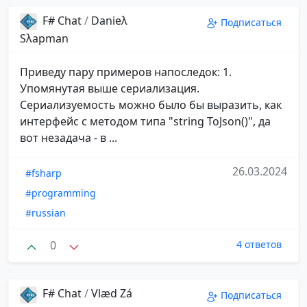
F# Chat
/
Danieλ
Подписаться
Sλapman
Приведу пару примеров напоследок: 1.
Упомянутая выше сериализация.
Сериализуемость можно было бы выразить, как
интерфейс с методом типа "string ToJson()", да
вот незадача - в ...
26.03.2024
#fsharp
#programming
#russian
0
4 ответов
F# Chat
/
Vlæd Zá
Подписаться