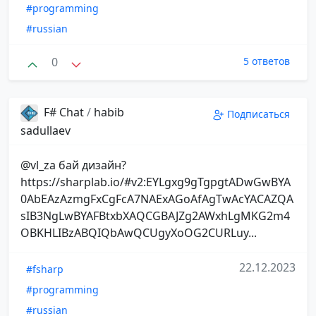
#programming
#russian
0
5 ответов
F# Chat
/
habib
Подписаться
sadullaev
@vl_za бай дизайн?
https://sharplab.io/#v2:EYLgxg9gTgpgtADwGwBYA
0AbEAzAzmgFxCgFcA7NAExAGoAfAgTwAcYACAZQA
sIB3NgLwBYAFBtxbXAQCGBAJZg2AWxhLgMKG2m4
OBKHLIBzABQIQbAwQCUgyXoOG2CURLuy...
22.12.2023
#fsharp
#programming
#russian