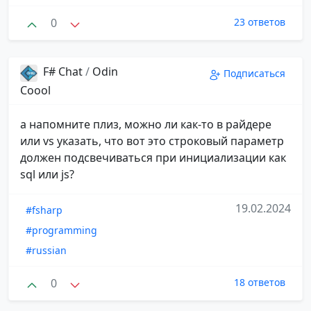
0
23 ответов
F# Chat
/
Odin
Подписаться
Coool
а напомните плиз, можно ли как-то в райдере
или vs указать, что вот это строковый параметр
должен подсвечиваться при инициализации как
sql или js?
19.02.2024
#fsharp
#programming
#russian
0
18 ответов