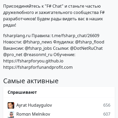
Присоединяйтесь к "F# Chat" и станьте частью
дружелюбного и зажигательного сообщества F#
разработчиков! Будем рады видеть вас в наших
рядах!
fsharplang.ru Правила: t.me/fsharp_chat/26609
Новости: @fsharp_news Флудилка: @fsharp_flood
Вакансии: @fsharp_jobs Ссылки: @DotNetRuChat
@pro_net @reasonml_ru Обучение:
https://fsharpforyou.github.io
https://fsharpforfunandprofit.com
Самые активные
Спрашивают
Ayrat Hudaygulov
656
Romɑn Melnikov
607