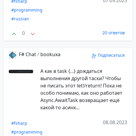
07.09.2023
#fsharp
#programming
#russian
0
20 ответов
F# Chat
/
bookuxa
Подписаться
А как в task {...} дождаться
выполнения другой таски? Чтобы
не писать этот let!/return! Пока не
особо понимаю, как оно работает
Async.AwaitTask возвращает ещё
какой-то асинх...
08.08.2023
#fsharp
#programming