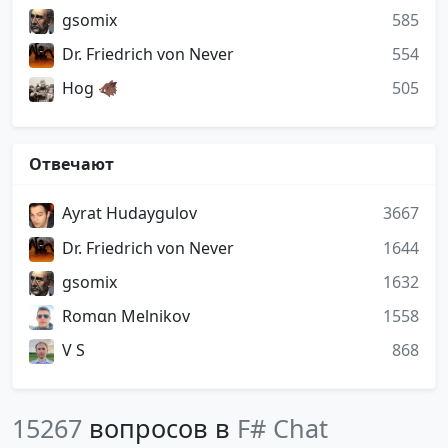
gsomix
585
Dr. Friedrich von Never
554
Hog 🐗
505
Отвечают
Ayrat Hudaygulov
3667
Dr. Friedrich von Never
1644
gsomix
1632
Romɑn Melnikov
1558
V S
868
15267
вопросов в
F# Chat