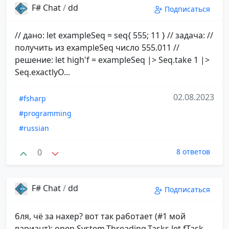
F# Chat
/
dd
Подписаться
// дано: let exampleSeq = seq{ 555; 11 } // задача: //
получить из exampleSeq число 555.011 //
решение: let high'f = exampleSeq |> Seq.take 1 |>
Seq.exactlyO...
02.08.2023
#fsharp
#programming
#russian
0
8 ответов
F# Chat
/
dd
Подписаться
бля, чё за нахер? вот так работает (#1 мой
вариант): open System.Threading.Tasks let fTask