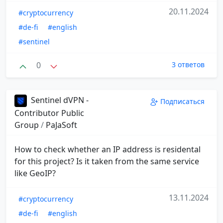
20.11.2024
#cryptocurrency
#de-fi
#english
#sentinel
0
3 ответов
Sentinel dVPN -
Подписаться
Contributor Public
Group
/
PaJaSoft
How to check whether an IP address is residental
for this project? Is it taken from the same service
like GeoIP?
13.11.2024
#cryptocurrency
#de-fi
#english