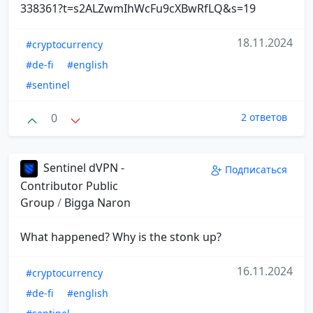
338361?t=s2ALZwmIhWcFu9cXBwRfLQ&s=19
18.11.2024
#cryptocurrency
#de-fi
#english
#sentinel
0
2 ответов
Sentinel dVPN -
Подписаться
Contributor Public
Group
/
Bigga Naron
What happened? Why is the stonk up?
16.11.2024
#cryptocurrency
#de-fi
#english