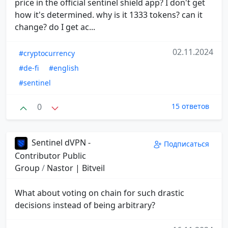
price in the official sentinel shield app? I don't get
how it's determined. why is it 1333 tokens? can it
change? do I get ac...
02.11.2024
#cryptocurrency
#de-fi
#english
#sentinel
0
15 ответов
Sentinel dVPN -
Подписаться
Contributor Public
Group
/
Nastor | Bitveil
What about voting on chain for such drastic
decisions instead of being arbitrary?