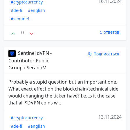
16.11.2024
#cryptocurrency
#de-fi
#english
#sentinel
0
5 ответов
Sentinel dVPN -
Подписаться
Contributor Public
Group
/
SeranoM
Probably a stupid question but an important one.
What exact effect on the blockchain/technical side
would changing the ticker have? I.e. Is it the case
that all $DVPN coins w...
13.11.2024
#cryptocurrency
#de-fi
#english