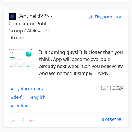
Sentinel dVPN -
Подписаться
Contributor Public
Group
/
Aleksandr
Litreev
It is coming guys! It is closer than you
think. App will become available
already next week. Can you believe it?
And we named it simply. 'DVPN'.
15.11.2024
#cryptocurrency
#de-fi
#english
#sentinel
0
8 ответов