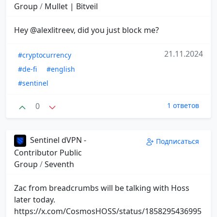
Group
/
Mullet | Bitveil
Hey @alexlitreev, did you just block me?
21.11.2024
#cryptocurrency
#de-fi
#english
#sentinel
0
1 ответов
Sentinel dVPN -
Подписаться
Contributor Public
Group
/
Seventh
Zac from breadcrumbs will be talking with Hoss
later today.
https://x.com/CosmosHOSS/status/1858295436995