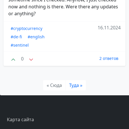
now and nothing is there. Were there any updates
or anything?
16.11.2024
#cryptocurrency
#de-fi
#english
#sentinel
0
2 ответов
« Сюда
Туда »
Карта сайта