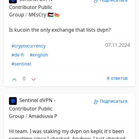
Contributor Public
Group
/
M€sCry 🇵🇸🍉
Is kucoin the only exchange that lists dvpn?
07.11.2024
#cryptocurrency
#de-fi
#english
#sentinel
0
8 ответов
Sentinel dVPN -
Подписаться
Contributor Public
Group
/
Amadsuva P
Hi team. I was staking my dvpn on keplr, it's been
sometime since I checked. Anyhow, I just checked