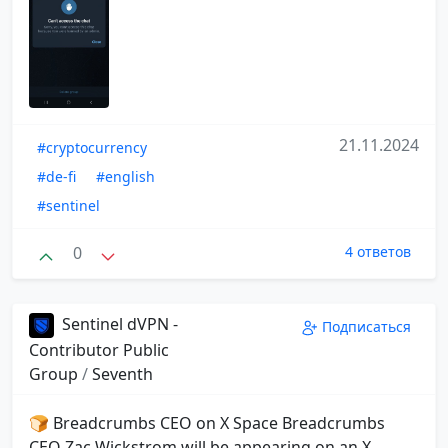
21.11.2024
#cryptocurrency
#de-fi
#english
#sentinel
0
4 ответов
Sentinel dVPN -
Подписаться
Contributor Public
Group
/
Seventh
🍞 Breadcrumbs CEO on X Space Breadcrumbs
CEO Zac Wickstrom will be appearing on an X