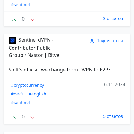
#sentinel
0
3 ответов
Sentinel dVPN -
Подписаться
Contributor Public
Group
/
Nastor | Bitveil
So It's official, we change from DVPN to P2P?
16.11.2024
#cryptocurrency
#de-fi
#english
#sentinel
0
5 ответов