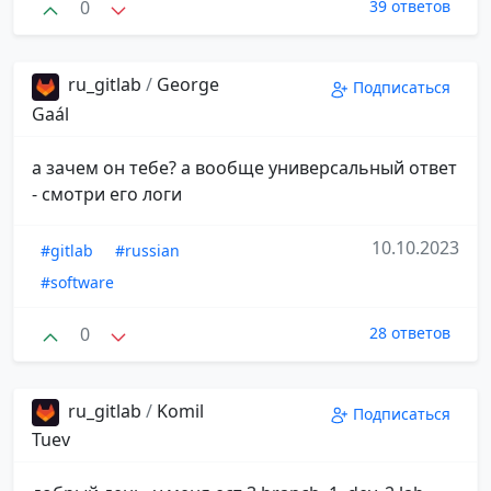
0
39 ответов
ru_gitlab
/
George
Подписаться
Gaál
а зачем он тебе? а вообще универсальный ответ
- смотри его логи
10.10.2023
#gitlab
#russian
#software
0
28 ответов
ru_gitlab
/
Komil
Подписаться
Tuev