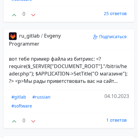
0
25 ответов
ru_gitlab
/
Evgeny
Подписаться
Programmer
вот тебе пример файла из битрикс: <?
require($_SERVER["DOCUMENT_ROOT"]."/bitrix/he
ader.php"); $APPLICATION->SetTitle("О магазине");
?> <p>Мы рады приветствовать вас на сайт...
04.10.2023
#gitlab
#russian
#software
0
1 ответов