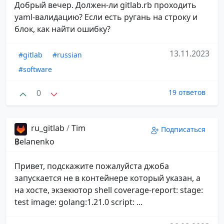
Добрый вечер. Должен-ли gitlab.rb проходить
yaml-валидацию? Если есть ругань на строку и
блок, как найти ошибку?
13.11.2023
#gitlab
#russian
#software
0
19 ответов
ru_gitlab
/
Tim
Подписаться
฿elanenko
Привет, подскажите пожалуйста джоба
запускается не в контейнере который указан, а
на хосте, экзекютор shell coverage-report: stage:
test image: golang:1.21.0 script: ...