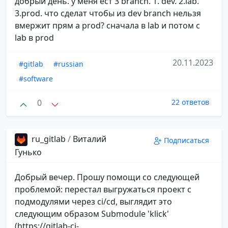
добрый день. у меня ест 3 branch. 1. dev. 2.lab.
3.prod. что сделат чтобы из dev branch нельзя
вмержит прям а prod? сначала в lab и потом с
lab в prod
20.11.2023
#gitlab
#russian
#software
0
22 ответов
ru_gitlab
/
Виталий
Подписаться
Гунько
Добрый вечер. Прошу помощи со следующей
проблемой: перестал выгружаться проект с
подмодулями через ci/cd, выглядит это
следующим образом Submodule 'klick'
(https://gitlab-ci-...