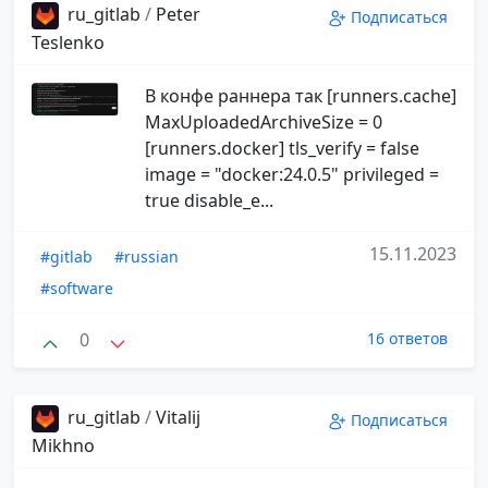
ru_gitlab
/
Peter
Подписаться
Teslenko
В конфе раннера так [runners.cache]
MaxUploadedArchiveSize = 0
[runners.docker] tls_verify = false
image = "docker:24.0.5" privileged =
true disable_e...
15.11.2023
#gitlab
#russian
#software
0
16 ответов
ru_gitlab
/
Vitalij
Подписаться
Mikhno