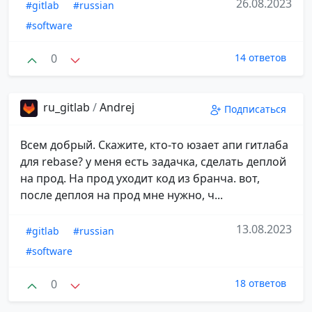
26.08.2023
#gitlab
#russian
#software
0
14 ответов
ru_gitlab
/
Andrej
Подписаться
Всем добрый. Скажите, кто-то юзает апи гитлаба
для rebase? у меня есть задачка, сделать деплой
на прод. На прод уходит код из бранча. вот,
после деплоя на прод мне нужно, ч...
13.08.2023
#gitlab
#russian
#software
0
18 ответов