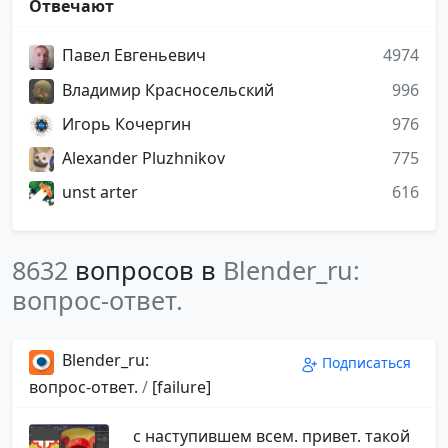
Отвечают
Павел Евгеньевич
4974
Владимир Красносельский
996
Игорь Кочергин
976
Alexander Pluzhnikov
775
unst arter
616
8632
вопросов в
Blender_ru:
вопрос-ответ.
Blender_ru:
Подписаться
вопрос-ответ.
/
[failure]
с наступившем всем. привет. такой