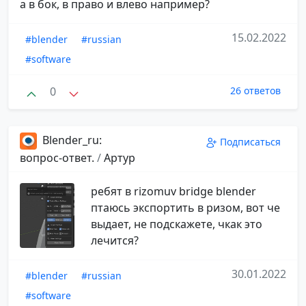
а в бок, в право и влево например?
15.02.2022
#blender
#russian
#software
0
26 ответов
Blender_ru:
Подписаться
вопрос-ответ.
/
Артур
ребят в rizomuv bridge blender
птаюсь экспортить в ризом, вот че
выдает, не подскажете, чкак это
лечится?
30.01.2022
#blender
#russian
#software