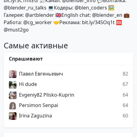
bit.ly/3C1mtEG 📰Канал: @blender_info 💬Болталка:
@blender_ru_talks 💻Кодеры: @blen_coders 🖼
Галерея: @artblender 🇬🇧English chat: @blender_en 💼
Работа: @cg_worker 🤝Реклама: bit.ly/345Oq1t 🆘
@must2go
Самые активные
Спрашивают
Павел Евгеньевич
82
Hi dude
67
Evgeniy82 Plisko-Kuprin
64
Persimon Senpai
64
Irina Zaguzina
60