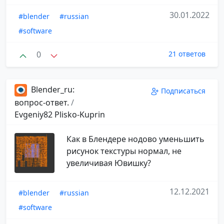
30.01.2022
#blender
#russian
#software
0
21 ответов
Blender_ru:
Подписаться
вопрос-ответ.
/
Evgeniy82 Plisko-Kuprin
Как в Блендере нодово уменьшить
рисунок текстуры нормал, не
увеличивая Ювишку?
12.12.2021
#blender
#russian
#software