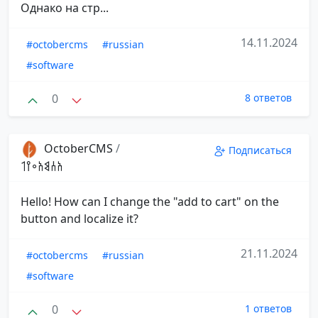
Однако на стр...
14.11.2024
#octobercms
#russian
#software
0
8 ответов
OctoberCMS
/
Подписаться
𐩱𐩪𐩣𐩱𐩲𐩺𐩡
Hello! How can I change the "add to cart" on the
button and localize it?
21.11.2024
#octobercms
#russian
#software
0
1 ответов