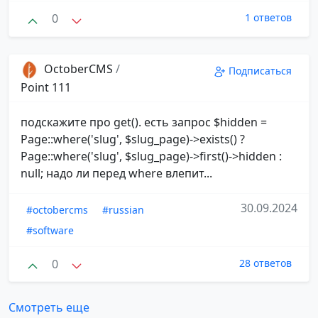
0
1 ответов
OctoberCMS
/
Подписаться
Point 111
подскажите про get(). есть запрос $hidden =
Page::where('slug', $slug_page)->exists() ?
Page::where('slug', $slug_page)->first()->hidden :
null; надо ли перед where влепит...
30.09.2024
#octobercms
#russian
#software
0
28 ответов
Смотреть еще