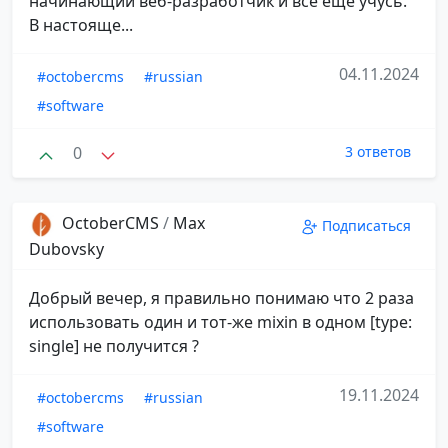
начинающий веб-разработчик и все еще учусь.
В настояще...
04.11.2024
#octobercms
#russian
#software
0
3 ответов
OctoberCMS
/
Max
Подписаться
Dubovsky
Добрый вечер, я правильно понимаю что 2 раза
использовать один и тот-же mixin в одном [type:
single] не получится ?
19.11.2024
#octobercms
#russian
#software