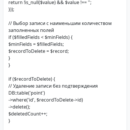
return !is_null($value) && $value !== '';
}));
// Выбор записи с наименьшим количеством
заполненных полей
if ($filledFields < $minFields) {
$minFields = $filledFields;
$recordToDelete = $record;
}
}
if ($recordToDelete) {
// Удаление записи без подтверждения
DB::table('point')
->where('id', $recordToDelete->id)
->delete();
$deletedCount++;
}