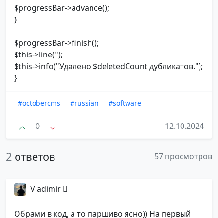
$progressBar->advance();
}
$progressBar->finish();
$this->line('');
$this->info("Удалено $deletedCount дубликатов.");
}
#octobercms
#russian
#software
0
12.10.2024
2
ответов
57 просмотров
Vladimir 
Обрами в код, а то паршиво ясно)) На первый