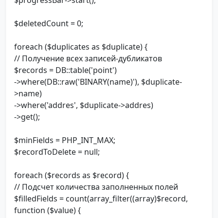
$progressBar->start();
$deletedCount = 0;
foreach ($duplicates as $duplicate) {
// Получение всех записей-дубликатов
$records = DB::table('point')
->where(DB::raw('BINARY(name)'), $duplicate-
>name)
->where('addres', $duplicate->addres)
->get();
$minFields = PHP_INT_MAX;
$recordToDelete = null;
foreach ($records as $record) {
// Подсчет количества заполненных полей
$filledFields = count(array_filter((array)$record,
function ($value) {