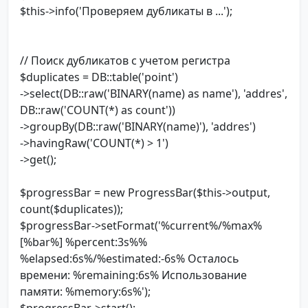
$this->info('Проверяем дубликаты в ...');
// Поиск дубликатов с учетом регистра
$duplicates = DB::table('point')
->select(DB::raw('BINARY(name) as name'), 'addres',
DB::raw('COUNT(*) as count'))
->groupBy(DB::raw('BINARY(name)'), 'addres')
->havingRaw('COUNT(*) > 1')
->get();
$progressBar = new ProgressBar($this->output,
count($duplicates));
$progressBar->setFormat('%current%/%max%
[%bar%] %percent:3s%%
%elapsed:6s%/%estimated:-6s% Осталось
времени: %remaining:6s% Использование
памяти: %memory:6s%');