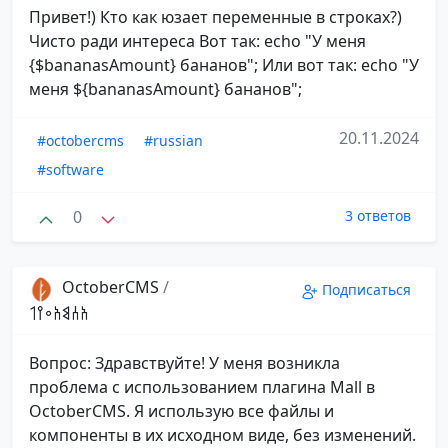
Привет!) Кто как юзает переменные в строках?)
Чисто ради интереса Вот так: echo "У меня
{$bananasAmount} бананов"; Или вот так: echo "У
меня ${bananasAmount} бананов";
20.11.2024
#octobercms
#russian
#software
0
3 ответов
OctoberCMS
/
Подписаться
𐩱𐩪𐩣𐩱𐩲𐩺𐩡
Вопрос: Здравствуйте! У меня возникла
проблема с использованием плагина Mall в
OctoberCMS. Я использую все файлы и
компоненты в их исходном виде, без изменений.