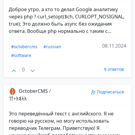
Доброе утро, а кто то делал Google аналитику
через php ? curl_setopt($ch, CURLOPT_NOSIGNAL,
true); Это должно быть async без ожидания
ответа. Вообще php нормально с таким с...
08.11.2024
#octobercms
#russian
#software
0
9 ответов
OctoberCMS
/
Подписаться
𐩱𐩪𐩣𐩱𐩲𐩺𐩡
Это переведённый текст с английского. Я не
говорю на русском, но могу использовать
переводчик Телеграм. Приветствую! Я