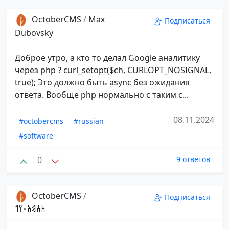
OctoberCMS
/
Max
Подписаться
Dubovsky
Доброе утро, а кто то делал Google аналитику
через php ? curl_setopt($ch, CURLOPT_NOSIGNAL,
true); Это должно быть async без ожидания
ответа. Вообще php нормально с таким с...
08.11.2024
#octobercms
#russian
#software
0
9 ответов
OctoberCMS
/
Подписаться
𐩱𐩪𐩣𐩱𐩲𐩺𐩡