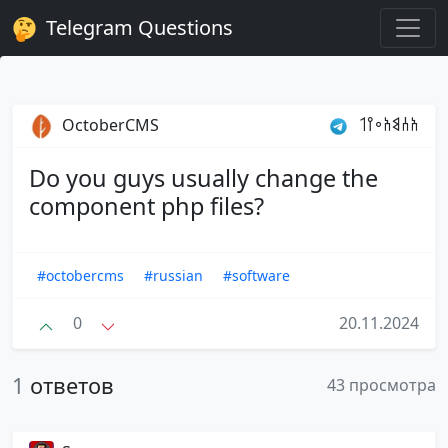
Telegram Questions
OctoberCMS
𐩱𐩪𐩣𐩱𐩲𐩺𐩡
Do you guys usually change the
component php files?
#octobercms
#russian
#software
0
20.11.2024
1
ответов
43 просмотра