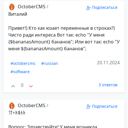
OctoberCMS
/
Подписаться
Виталий
Привет!) Кто как юзает переменные в строках?)
Чисто ради интереса Вот так: echo "У меня
{$bananasAmount} бананов"; Или вот так: echo "У
меня ${bananasAmount} бананов";
20.11.2024
#octobercms
#russian
#software
0
3 ответов
OctoberCMS
/
Подписаться
𐩱𐩪𐩣𐩱𐩲𐩺𐩡
Вопрос: Здравствуйте! У меня возникла