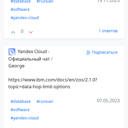
19.11.2023
#database
#russian
#software
#yandex-cloud
0
1 ответов
Yandex Cloud -
Подписаться
Официальный чат
/
George
https://www.ibm.com/docs/en/zos/2.1.0?
topic=data-hop-limit-options
07.05.2023
#database
#russian
#software
#yandex-cloud