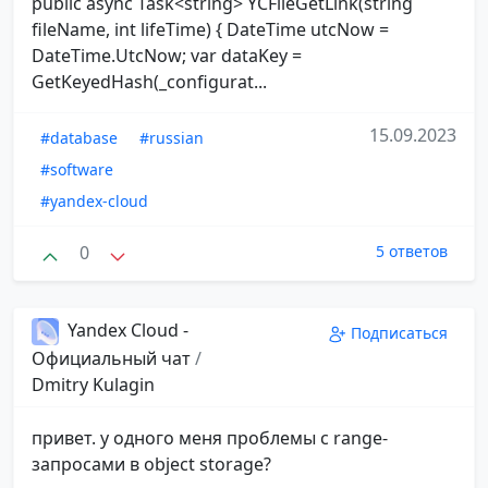
public async Task<string> YCFileGetLink(string
fileName, int lifeTime) { DateTime utcNow =
DateTime.UtcNow; var dataKey =
GetKeyedHash(_configurat...
15.09.2023
#database
#russian
#software
#yandex-cloud
0
5 ответов
Yandex Cloud -
Подписаться
Официальный чат
/
Dmitry Kulagin
привет. у одного меня проблемы с range-
запросами в object storage?