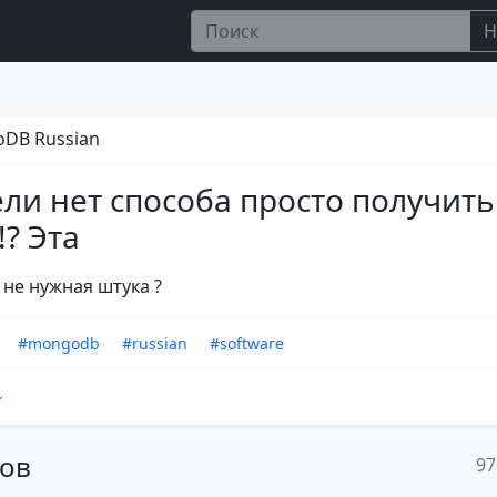
Н
DB Russian
ли нет способа просто получить
!? Эта
 не нужная штука ?
#mongodb
#russian
#software
тов
97