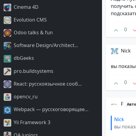
получить 
Cinema 4D
подсказат
Evolution CMS
0
Odoo talks & fun
Software Design/Architect...
Nick
dbGeeks
вы показы
pro.buildsystems
0
React: русскоязычное сооб...
opencv_ru
F
Авто
Webpack — русскоговорящее...
Nick
Yii Framework 3
вы показ
QA juniors