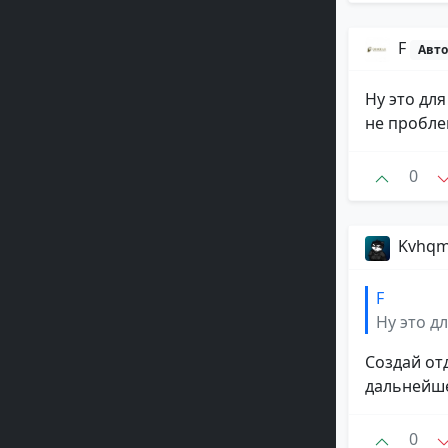
F
Авто
Ну это дл
не пробле
0
Kvhq
F
Ну это дл
Создай от
дальнейш
0