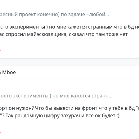
ересный проект конечно) по задаче - любой...
осто эксперименты ) но мне кажется странным что в бд н
ас спросил майэскюэлщика, сказал что там тоже нет
m Mboe
росто эксперименты ) но мне кажется странн...
орт он нужон? Что бы вывести на фронт что у тебя в бд 
? Так рандомную цифру захурач и все ок будет :)