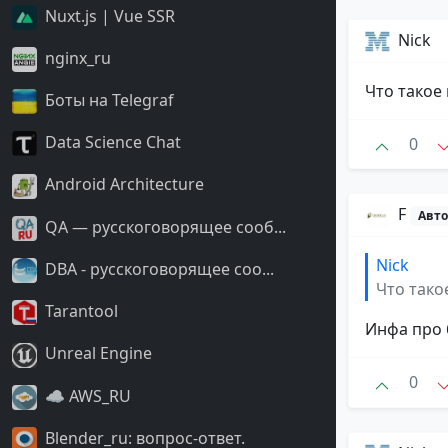
Nuxt.js | Vue SSR
Nick
nginx_ru
Что такое
Боты на Telegraf
Data Science Chat
0
Android Architecture
F
Авто
QA — русскоговорящее сооб...
Nick
DBA - русскоговорящее соо...
Что тако
Tarantool
Инфа про 
Unreal Engine
0
☁️ AWS_RU
Blender_ru: вопрос-ответ.