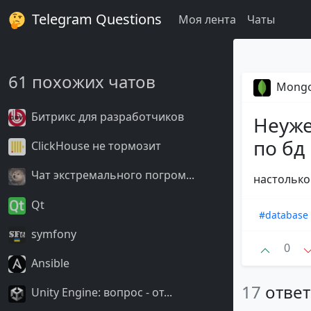
Telegram Questions
Моя лента
Чаты
61 похожих чатов
Mongo
Битрикс для разработчиков
Неуже
по бд 
ClickHouse не тормозит
Чат экстремального погром...
настолько
Qt
#database
symfony
0
Ansible
17
отве
Unity Engine: вопрос - от...