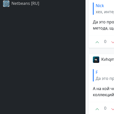
Netbeans [RU]
Nick
хех, инт
Да это пр
метода, щ
0
Kvhq
F
Да это п
А на кой ч
коллекций"
0