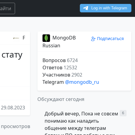
айти
F
MongoDB
Подписаться
Russian
 стату
Вопросов
6724
Ответов
12532
Участников
2902
Telegram
@mongodb_ru
Обсуждают сегодня
29.08.2023
Добрый вечер, Пока не совсем
6
понимаю как наладить
 просмотров
общение между телеграм