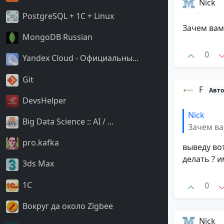
Nick
PostgreSQL + 1C + Linux
Зачем вам
MongoDB Russian
0
Yandex Cloud - Официальны...
Git
F
Авто
DevsHelper
Nick
Big Data Science :: AI / ...
Зачем вам
pro.kafka
выведу вот
делать ? 
3ds Max
1C
0
Вокруг да около Zigbee
Nick