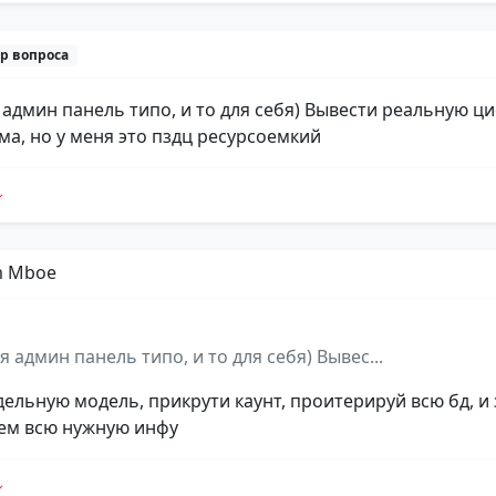
р вопроса
я админ панель типо, и то для себя) Вывести реальную ц
ма, но у меня это пздц ресурсоемкий
m Mboe
я админ панель типо, и то для себя) Вывес...
дельную модель, прикрути каунт, проитерируй всю бд, и
ем всю нужную инфу