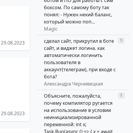
ботом и ПО для работы с сим
боксом. По самому боту так
понял: - Нужен некий баланс,
который можно поп...
Magic
сделал сайт, прикрутил в боте
5
29.08.2023
сайт, и виджет логина. как
автоматически логинить
пользователя в
аккаунт(телеграм), при входе с
бота?
Александра Чернивецкая
Объясните, пожалуйста,
5
почему компилятор ругается
на использование в условии
29.08.2023
неинициализированной
переменной: int x;
Task.Run(async () => { x = await