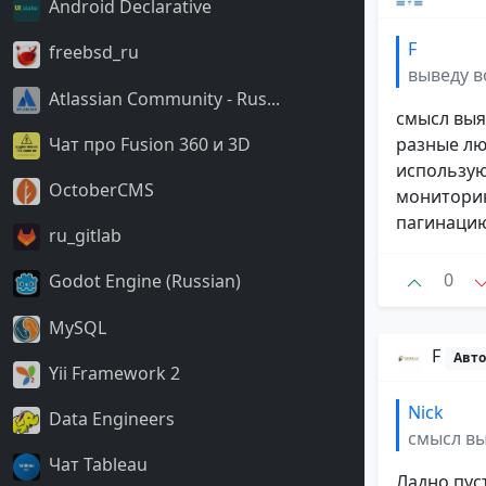
Android Declarative
F
freebsd_ru
выведу в
Atlassian Community - Rus...
смысл выя
Чат про Fusion 360 и 3D
разные лю
использую
OctoberCMS
мониторин
пагинацию
ru_gitlab
0
Godot Engine (Russian)
MySQL
F
Авто
Yii Framework 2
Nick
Data Engineers
смысл вы
Чат Tableau
Ладно пус