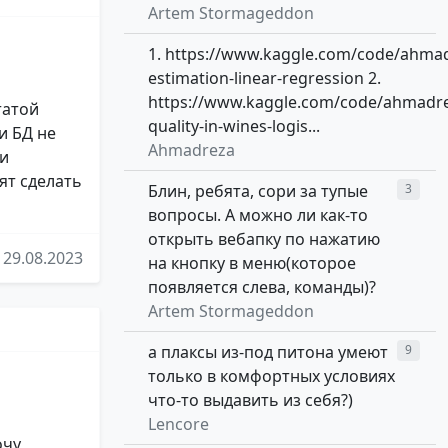
Artem Stormageddon
1. https://www.kaggle.com/code/ahma
estimation-linear-regression 2.
https://www.kaggle.com/code/ahmadr
татой
quality-in-wines-logis...
и БД не
Ahmadreza
ки
ят сделать
Блин, ребята, сори за тупые
3
вопросы. А можно ли как-то
открыть вебапку по нажатию
29.08.2023
на кнопку в меню(которое
появляется слева, команды)?
Artem Stormageddon
а плаксы из-под питона умеют
9
только в комфортных условиях
что-то выдавить из себя?)
Lencore
очу