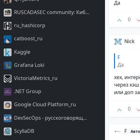
Да
RUSCADASEC community: Киб...
0
ru_hashicorp
catboost_ru
Nick
Kaggle
F
Да
Grafana Loki
хех, инте
VictoriaMetrics_ru
через кэш 
.NET Group
или доп з
Google Cloud Platform_ru
0
DevSecOps - русскоговорящ...
F
ScyllaDB
Авто