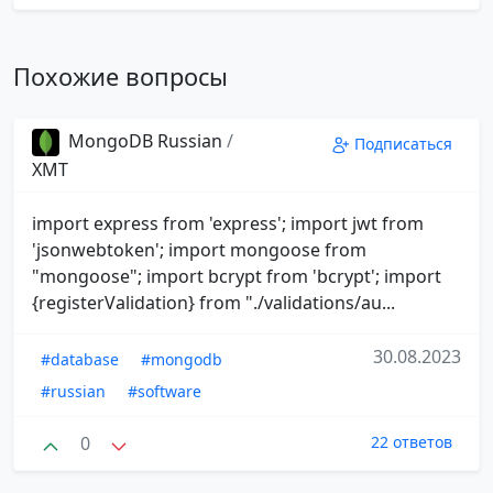
Похожие вопросы
MongoDB Russian
/
Подписаться
XMT
import express from 'express'; import jwt from
'jsonwebtoken'; import mongoose from
"mongoose"; import bcrypt from 'bcrypt'; import
{registerValidation} from "./validations/au...
30.08.2023
#database
#mongodb
#russian
#software
0
22 ответов