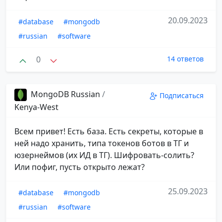
20.09.2023
#database
#mongodb
#russian
#software
0
14 ответов
MongoDB Russian
/
Подписаться
Kenya-West ️
Всем привет! Есть база. Есть секреты, которые в
ней надо хранить, типа токенов ботов в ТГ и
юзернеймов (их ИД в ТГ). Шифровать-солить?
Или пофиг, пусть открыто лежат?
25.09.2023
#database
#mongodb
#russian
#software