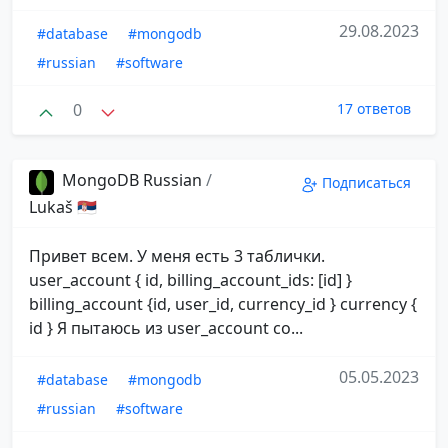
29.08.2023
#database
#mongodb
#russian
#software
0
17 ответов
MongoDB Russian
/
Подписаться
Lukaš 🇷🇸
Привет всем. У меня есть 3 таблички.
user_account { id, billing_account_ids: [id] }
billing_account {id, user_id, currency_id } currency {
id } Я пытаюсь из user_account со...
05.05.2023
#database
#mongodb
#russian
#software