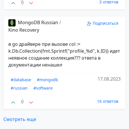
0
3 ответов
MongoDB Russian
/
Подписаться
Kino Recovery
в go драйвере при вызове col :=
k.Db.Collection(fmt.Sprintf("profile_%d", k.ID)) идет
неявное создание коллекция??? ответа в
документации ненашел
17.08.2023
#database
#mongodb
#russian
#software
0
16 ответов
Смотреть еще