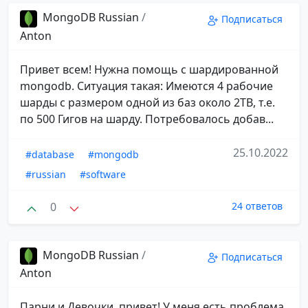
MongoDB Russian
/
Подписаться
Anton
Привет всем! Нужна помощь с шардированной
mongodb. Ситуация такая: Имеются 4 рабочие
шарды c размером одной из баз около 2TB, т.е.
по 500 Гигов на шарду. Потребовалось добав...
25.10.2022
#database
#mongodb
#russian
#software
0
24 ответов
MongoDB Russian
/
Подписаться
Anton
Парни и Девочки, привет! У меня есть проблема