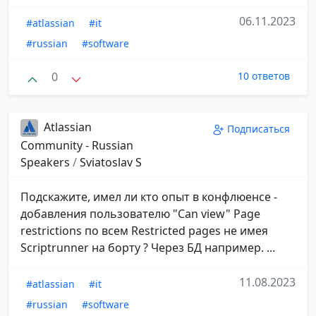
06.11.2023
#atlassian
#it
#russian
#software
0
10 ответов
Atlassian
Подписаться
Community - Russian
Speakers
/
Sviatoslav S
Подскажите, имел ли кто опыт в конфлюенсе -
добавления пользователю "Can view" Page
restrictions по всем Restricted pages не имея
Scriptrunner на борту ? Через БД например. ...
11.08.2023
#atlassian
#it
#russian
#software