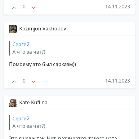
0
14.11.2023
Kozimjon Vakhobov
Сергей
А что за чат?)
Помоему это был сарказм))
0
14.11.2023
Kate Kuflina
Сергей
А что за чат?)
Это я шучу так. Нет, разумеется, такого чата