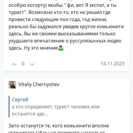
особую когорту) якобы " фи, вот Я экспат, а ты
турист". Возможно кто-то, кто нк решил где
провести следующие пол года, год жизни,
реально бы задумался увидев крутое комьюнити
здесь. Вы же своими высказываниями только
ухудшаете впечатление о руссуоязычных людях
здесь. Ну это мнение🤷‍♂
0
14.11.2023
Vitaliy Chernyshev
Сергей
а кто определяет, турист человек или
останется зде...
Зато останутся те, кого комьюнити вполне
устраивает.) И вы не поверите насколько