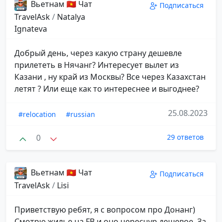
Вьетнам 🇻🇳 Чат
Подписаться
TravelAsk
/
Natalya
Ignateva
Добрый день, через какую страну дешевле
прилететь в Нячанг? Интересует вылет из
Казани , ну край из Москвы? Все через Казахстан
летят ? Или еще как то интереснее и выгоднее?
25.08.2023
#relocation
#russian
0
29 ответов
Вьетнам 🇻🇳 Чат
Подписаться
TravelAsk
/
Lisi
Приветствую ребят, я с вопросом про Донанг)
Смотрю жилье на FB и оно чересчур дешевое. За