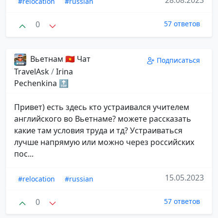
28.08.2023
#relocation
#russian
0
57 ответов
Вьетнам 🇻🇳 Чат
Подписаться
TravelAsk
/
Irina
Pechenkina 🔝
Привет) есть здесь кто устраивался учителем
английского во Вьетнаме? можете рассказать
какие там условия труда и тд? Устраиваться
лучше напрямую или можно через российских
пос...
15.05.2023
#relocation
#russian
0
57 ответов