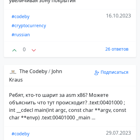
увеличивая зону покрытия
16.10.2023
#codeby
#cryptocurrency
#russian
0
26 ответов
The Codeby
/
John
Подписаться
Kraus
Ребят, кто-то шарит за asm x86? Можете
объяснить что тут происходит? .text:00401000 ;
int __cdecl main(int argc, const char **argv, const
char **envp) .text:00401000 _main ...
29.07.2023
#codeby