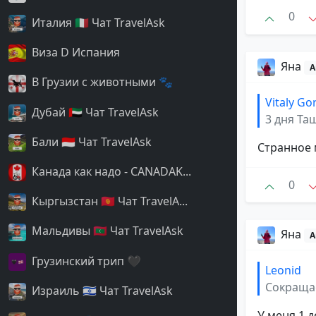
0
Италия 🇮🇹 Чат TravelAsk
Виза D Испания
Яна
А
В Грузии с животными 🐾
Vitaly Go
Дубай 🇦🇪 Чат TravelAsk
3 дня Таш
Бали 🇮🇩 Чат TravelAsk
Странное 
Канада как надо - CANADAK...
0
Кыргызстан 🇰🇬 Чат TravelA...
Мальдивы 🇲🇻 Чат TravelAsk
Яна
А
Грузинский трип 🖤
Leonid
Сокращае
Израиль 🇮🇱 Чат TravelAsk
У меня 1 д