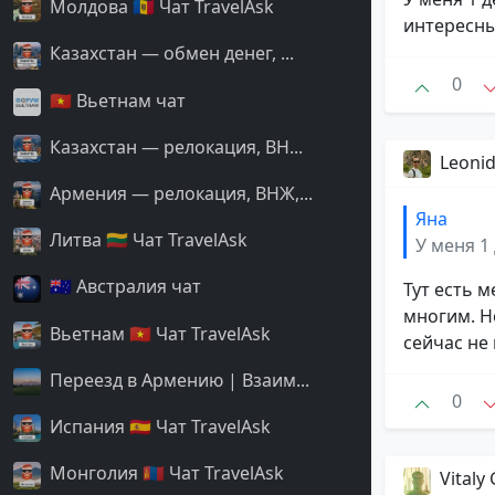
Молдова 🇲🇩 Чат TravelAsk
интересны
Казахстан — обмен денег, ...
0
🇻🇳 Вьетнам чат
Казахстан — релокация, ВН...
Leoni
Армения — релокация, ВНЖ,...
Яна
Литва 🇱🇹 Чат TravelAsk
У меня 1 
🇦🇺 Австралия чат
Тут есть 
многим. Но
Вьетнам 🇻🇳 Чат TravelAsk
сейчас не
Переезд в Армению | Взаим...
0
Испания 🇪🇸 Чат TravelAsk
Монголия 🇲🇳 Чат TravelAsk
Vitaly