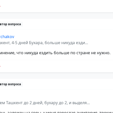
втор вопроса
rchakov
кент, 4-5 дней Бухара, больше никуда езди...
мнение, что никуда ездить больше по стране не нужно.
втор вопроса
м Ташкент до 2 дней, бухару до 2, и выделя...
ень заложен на горы, у меня взрослая аудитория, трекин