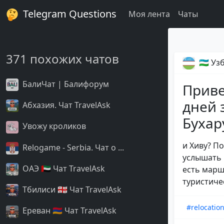
Telegram Questions
Моя лента
Чаты
371 похожих чатов
🇺🇿 У
БалиЧат | Балифорум
Приве
дней 
Абхазия. Чат TravelAsk
Бухар
Увожу кроликов
и Хиву? П
Relogame - Serbia. Чат о ...
услышать м
ОАЭ 🇦🇪 Чат TravelAsk
есть марш
туристиче
Тбилиси 🇬🇪 Чат TravelAsk
#relocatio
Ереван 🇦🇲 Чат TravelAsk