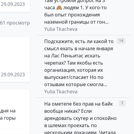
Там устроили допрос на 3
29.09.2023
часа 🙈 людям 1. У кого-то
был опыт прохождения
наземной границы от гон...
161 просмотр
Yulia Tkacheva
Подскажите, есть ли какой то
14
смысл ехать в начале января
на Лас Пеньитас искать
черепах? Там якобы есть
организация, которая их
29.09.2023
выпускает/спасает Но по
отзывам которые смогла...
Yulia Tkacheva
На ометепе без прав на байк
7
 дня на
вообще никак? Если
на горы
арендовать скутер и спокойно
в шлемах проехать по
нескольким локациям. Читала