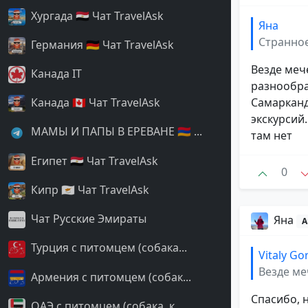
Хургада 🇪🇬 Чат TravelAsk
Яна
Странное
Германия 🇩🇪 Чат TravelAsk
Везде мече
Канада IT
разнообра
Самарканд
Канада 🇨🇦 Чат TravelAsk
экскурсий.
МАМЫ И ПАПЫ В ЕРЕВАНЕ 🇦🇲 ...
там нет
Египет 🇪🇬 Чат TravelAsk
0
Кипр 🇨🇾 Чат TravelAsk
Чат Русские Эмираты
Яна
А
Турция с питомцем (собака...
Vitaly Go
Везде меч
Армения с питомцем (собак...
Спасибо, н
ОАЭ с питомцем (собака, к...