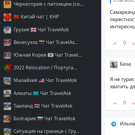
Спасибо, 
Черногория с питомцем (со...
Самарканд
🇨🇳 Китай чат | КНР
окрестност
интересны
Грузия 🇬🇪 Чат TravelAsk
Венесуэла 🇻🇪 Чат TravelAs...
0
Южная Корея 🇰🇷 Чат Travel...
Беха
2022 Relocation / Португа...
Я не турис
Малайзия 🇲🇾 Чат TravelAsk
хватить дл
Алматы 🇰🇿 Чат TravelAsk
0
Таиланд 🇹🇭 Чат TravelAsk
Болгария 🇧🇬 Чат TravelAsk
Ильна
Ситуация на границе с Гру...