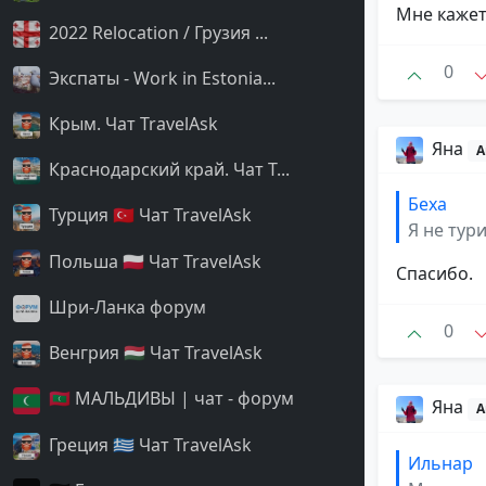
Мне кажет
2022 Relocation / Грузия ...
0
Экспаты - Work in Estonia...
Крым. Чат TravelAsk
Яна
А
Краснодарский край. Чат T...
Беха
Турция 🇹🇷 Чат TravelAsk
Я не тури
Польша 🇵🇱 Чат TravelAsk
Спасибо.
Шри-Ланка форум
0
Венгрия 🇭🇺 Чат TravelAsk
🇲🇻 МАЛЬДИВЫ | чат - форум
Яна
А
Греция 🇬🇷 Чат TravelAsk
Ильнар