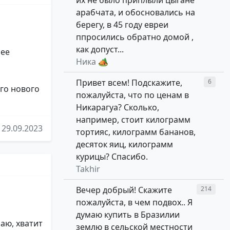
их не было приплыли цыгане
арабчата, и обосновались на
берегу, в 45 году евреи
ппросились обратно домой ,
как допуст...
лее
Ника 🏕
Привет всем! Подскажите,
6
его нового
пожалуйста, что по ценам в
Никарагуа? Сколько,
например, стоит килограмм
29.09.2023
тортияс, килограмм бананов,
десяток яиц, килограмм
курицы? Спасибо.
Takhir
Вечер добрый! Скажите
214
пожалуйста, в чем подвох.. Я
думаю купить в Бразилии
маю, хватит
землю в сельской местности