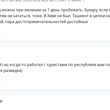
но считаю, посетить все же стоит. У меня ...
 можно при желании за 1 день пробежать. Бухару, если 
ям не кататься, тоже. В Хиве не был. Ташкент в целом н
й, пара достопримечательностей достойных
т) но когда-то работал с туристами по республике вам по
я разведки)
р