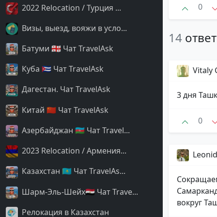
0
2022 Relocation / Турция ...
Визы, выезд, вояжи в усло...
14
отве
Батуми 🇬🇪 Чат TravelAsk
Куба 🇨🇺 Чат TravelAsk
Vitaly
Дагестан. Чат TravelAsk
3 дня Ташк
Китай 🇨🇳 Чат TravelAsk
0
Азербайджан 🇦🇿 Чат Travel...
2023 Relocation / Армения...
Leoni
Казахстан 🇰🇿 Чат TravelAs...
Сокращаем 
Самарканд
Шарм-Эль-Шейх🇪🇬 Чат Trave...
вокруг Таш
Релокация в Казахстан