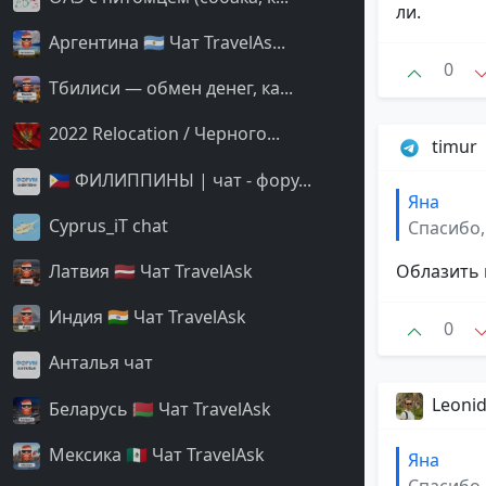
ли.
Аргентина 🇦🇷 Чат TravelAs...
0
Тбилиси — обмен денег, ка...
2022 Relocation / Черного...
timur
🇵🇭 ФИЛИППИНЫ | чат - фору...
Яна
Cyprus_iT chat
Спасибо, 
Облазить 
Латвия 🇱🇻 Чат TravelAsk
Индия 🇮🇳 Чат TravelAsk
0
Анталья чат
Leoni
Беларусь 🇧🇾 Чат TravelAsk
Мексика 🇲🇽 Чат TravelAsk
Яна