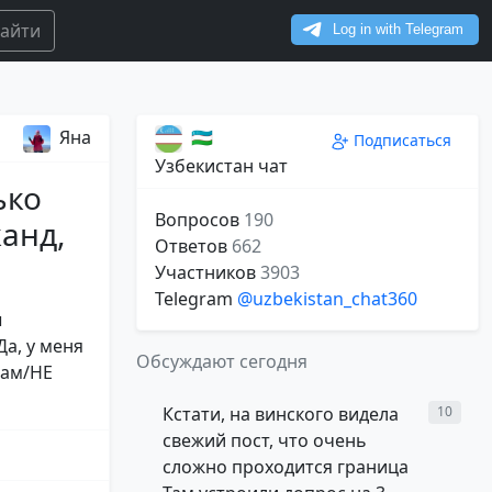
айти
Яна
🇺🇿
Подписаться
Узбекистан чат
ько
Вопросов
190
анд,
Ответов
662
Участников
3903
Telegram
@uzbekistan_chat360
ы
Да, у меня
Обсуждают сегодня
нам/НЕ
Кстати, на винского видела
10
свежий пост, что очень
сложно проходится граница