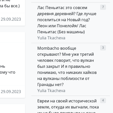
 бы все.)
Лас Пеньитас это совсем
7
деревня деревней? Где лучше
29.09.2023
поселиться на Новый год?
Леон или Понелойя/ Лас
Пеньитас (Без машины)
Yulia Tkacheva
Mombacho вообще
3
открывают? Мне уже третий
человек говорит, что вулкан
ень
был закрыт И я правильно
тому что
понимаю, что никаких хайков
на вулканы поблизости от
Гранады нет?
Yulia Tkacheva
29.09.2023
Евреи на своей исторической
4
земле, откуда их выгнали, пока