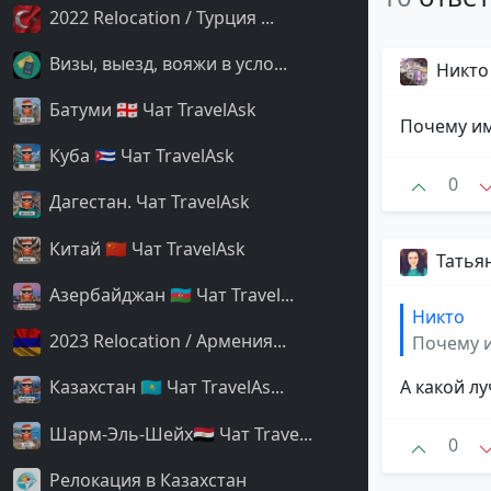
2022 Relocation / Турция ...
Визы, выезд, вояжи в усло...
Никто
Батуми 🇬🇪 Чат TravelAsk
Почему им
Куба 🇨🇺 Чат TravelAsk
0
Дагестан. Чат TravelAsk
Китай 🇨🇳 Чат TravelAsk
Татья
Азербайджан 🇦🇿 Чат Travel...
Никто
2023 Relocation / Армения...
Почему 
Казахстан 🇰🇿 Чат TravelAs...
А какой л
Шарм-Эль-Шейх🇪🇬 Чат Trave...
0
Релокация в Казахстан