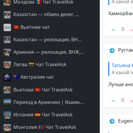
А какой 
Молдова 🇲🇩 Чат TravelAsk
Хамкорбан
Казахстан — обмен денег, ...
🇻🇳 Вьетнам чат
0
Казахстан — релокация, ВН...
Руста
Армения — релокация, ВНЖ,...
Литва 🇱🇹 Чат TravelAsk
Татьяна
А какой 
🇦🇺 Австралия чат
Лучше ано
Вьетнам 🇻🇳 Чат TravelAsk
0
Переезд в Армению | Взаим...
Испания 🇪🇸 Чат TravelAsk
Eugen
Монголия 🇲🇳 Чат TravelAsk