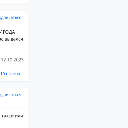
одписаться
У ГОДА
ас выдался
12.10.2023
10 ответов
одписаться
 такси или