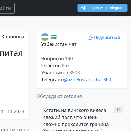
айти
а Коробова
🇺🇿
Подписаться
Узбекистан чат
апитал
Вопросов
190
Ответов
662
Участников
3903
Telegram
@uzbekistan_chat360
Обсуждают сегодня
Кстати, на винского видела
10
11.11.2023
свежий пост, что очень
сложно проходится граница
 просмотров