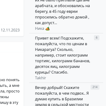
их не было приплыли цыгане
арабчата, и обосновались на
берегу, в 45 году евреи
ппросились обратно домой ,
как допуст...
Ника 🏕
12.11.2023
Привет всем! Подскажите,
6
пожалуйста, что по ценам в
Никарагуа? Сколько,
например, стоит килограмм
тортияс, килограмм бананов,
десяток яиц, килограмм
курицы? Спасибо.
Takhir
жно понять
ыть, а мне
Вечер добрый! Скажите
214
ла, просто
пожалуйста, в чем подвох.. Я
нужны
думаю купить в Бразилии
пишу в эту
землю в сельской местности