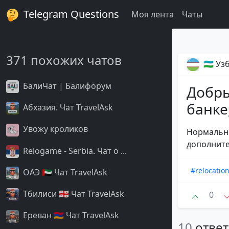
Telegram Questions
Моя лента
Чаты
371 похожих чатов
🇺🇿 У
БалиЧат | Балифорум
Добры
банке
Абхазия. Чат TravelAsk
Увожу кроликов
Нормально
дополните
Relogame - Serbia. Чат о ...
#relocatio
ОАЭ 🇦🇪 Чат TravelAsk
Тбилиси 🇬🇪 Чат TravelAsk
0
Ереван 🇦🇲 Чат TravelAsk
10
отве