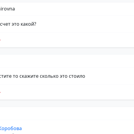
irovna
счет это какой?
стите то скажите сколько это стоило
 Коробова