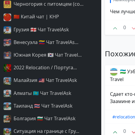
Черногория с питомцем (со...
Чем лучш
🇨🇳 Китай чат | КНР
0
Грузия 🇬🇪 Чат TravelAsk
Венесуэла 🇻🇪 Чат TravelAs...
Похожи
Южная Корея 🇰🇷 Чат Travel...
2022 Relocation / Португа...
🇺🇿 У
Travel
Малайзия 🇲🇾 Чат TravelAsk
Алматы 🇰🇿 Чат TravelAsk
Сдает кто
Заамине и
Таиланд 🇹🇭 Чат TravelAsk
#relocatio
Болгария 🇧🇬 Чат TravelAsk
Ситуация на границе с Гру...
0