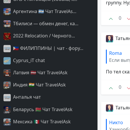
группу. Н
Аргентина 🇦🇷 Чат TravelAs...
0
Тбилиси — обмен денег, ка...
2022 Relocation / Черного...
Татья
🇵🇭 ФИЛИППИНЫ | чат - фору...
Roma
Если вып
Cyprus_iT chat
По тел ска
Латвия 🇱🇻 Чат TravelAsk
Индия 🇮🇳 Чат TravelAsk
0
Анталья чат
Татья
Беларусь 🇧🇾 Чат TravelAsk
Мексика 🇲🇽 Чат TravelAsk
Никто
Хамкорб