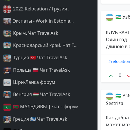
2022 Relocation / Грузия ...
🇺🇿 У
Экспаты - Work in Estonia...
КЛУБ ЗАВ
Крым. Чат TravelAsk
Один год –
Краснодарский край. Чат T...
длиною в 
Турция 🇹🇷 Чат TravelAsk
#relocatio
Польша 🇵🇱 Чат TravelAsk
0
Шри-Ланка форум
Венгрия 🇭🇺 Чат TravelAsk
🇺🇿 У
Sestriza
🇲🇻 МАЛЬДИВЫ | чат - форум
Как добра
Греция 🇬🇷 Чат TravelAsk
может мож