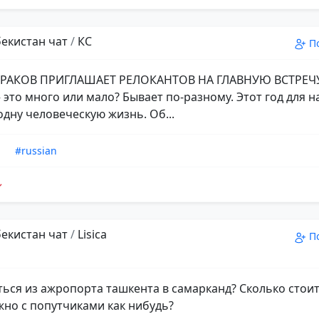
збекистан чат
/
КС
П
ТРАКОВ ПРИГЛАШАЕТ РЕЛОКАНТОВ НА ГЛАВНУЮ ВСТРЕЧ
 это много или мало? Бывает по-разному. Этот год для н
одну человеческую жизнь. Об...
n
#russian
збекистан чат
/
Lisica
П
ться из ажропорта ташкента в самарканд? Сколько стоит
но с попутчиками как нибудь?