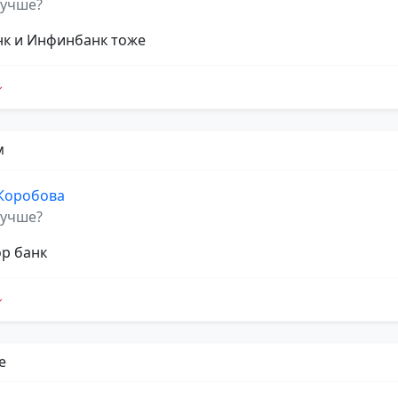
лучше?
к и Инфинбанк тоже
м
 Коробова
лучше?
р банк
e