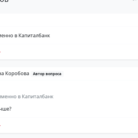
енно в Капиталбанк
на Коробова
Автор вопроса
именно в Капиталбанк
учше?