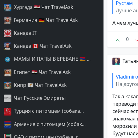
Рустам
Хургада 🇪🇬 Чат TravelAsk
Лучше а
Германия 🇩🇪 Чат TravelAsk
А чем луч
Канада IT
0
Канада 🇨🇦 Чат TravelAsk
МАМЫ И ПАПЫ В ЕРЕВАНЕ 🇦🇲 ...
Татья
Египет 🇪🇬 Чат TravelAsk
Vladimir
На друго
Кипр 🇨🇾 Чат TravelAsk
Так а как
Чат Русские Эмираты
переводит
Турция с питомцем (собака...
сейчас ес
знакомая 
Армения с питомцем (собак...
морозили 
будут нал
ОАЭ с питомцем (собака, к...