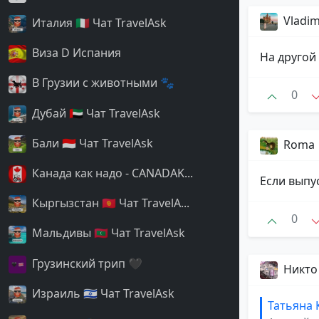
Vladim
Италия 🇮🇹 Чат TravelAsk
Виза D Испания
На другой 
В Грузии с животными 🐾
0
Дубай 🇦🇪 Чат TravelAsk
Бали 🇮🇩 Чат TravelAsk
Roma
Канада как надо - CANADAK...
Если выпу
Кыргызстан 🇰🇬 Чат TravelA...
0
Мальдивы 🇲🇻 Чат TravelAsk
Грузинский трип 🖤
Никто
Израиль 🇮🇱 Чат TravelAsk
Татьяна