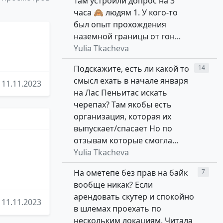
Там устроили допрос на 3
часа 🙈 людям 1. У кого-то
был опыт прохождения
наземной границы от гон...
Yulia Tkacheva
Подскажите, есть ли какой то
14
смысл ехать в начале января
11.11.2023
на Лас Пеньитас искать
черепах? Там якобы есть
организация, которая их
выпускает/спасает Но по
отзывам которые смогла...
Yulia Tkacheva
На ометепе без прав на байк
7
вообще никак? Если
арендовать скутер и спокойно
11.11.2023
в шлемах проехать по
нескольким локациям. Читала