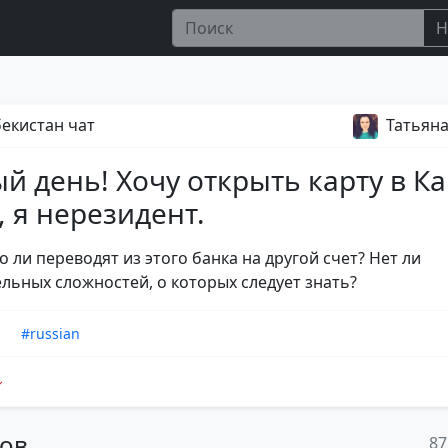
Н
збекистан чат
Татьян
й день! Хочу открыть карту в К
, я нерезидент.
 ли переводят из этого банка на другой счет? Нет ли
льных сложностей, о которых следует знать?
n
#russian
тов
87