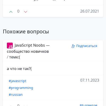
0
26.07.2021
Похожие вопросы
JavaScript Noobs —
Подписаться
сообщество новичков
/
темк:(
а что не так?(
07.11.2023
#javascript
#programming
#russian
0
89 ответов