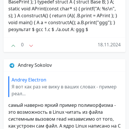
BasePrint }; } typedef struct A { struct Base B; } A;
static void APrint(const char* s) { printf("A: %s\n",
s); } A constructA() { return (A){ .B.print = APrint }; }
void main() { A a = constructA(); a.B.print("ggg"); }
результат $ gcc 1.c $ ./a.out A: ggg $
0
18.11.2024
Andrey Sokolov
Andrey Electron
Я вот как раз не вижу в ваших словах - пример
реал...
самый наверно яркий пример полиморфизма -
это возможность в Linux читать из файла
системным вызовом read независимо от того,
как устроен сам файл. А ядро Linux написано на C