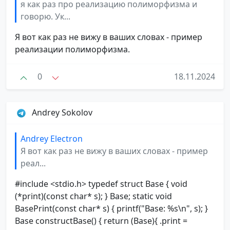
я как раз про реализацию полиморфизма и
говорю. Ук...
Я вот как раз не вижу в ваших словах - пример
реализации полиморфизма.
0
18.11.2024
Andrey Sokolov
Andrey Electron
Я вот как раз не вижу в ваших словах - пример
реал...
#include <stdio.h> typedef struct Base { void
(*print)(const char* s); } Base; static void
BasePrint(const char* s) { printf("Base: %s\n", s); }
Base constructBase() { return (Base){ .print =