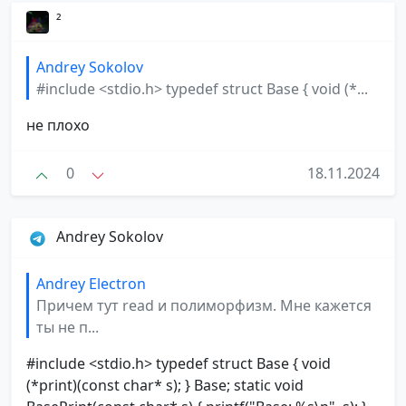
²
Andrey Sokolov
#include <stdio.h> typedef struct Base { void (*...
не плохо
0
18.11.2024
Andrey Sokolov
Andrey Electron
Причем тут read и полиморфизм. Мне кажется
ты не п...
#include <stdio.h> typedef struct Base { void
(*print)(const char* s); } Base; static void