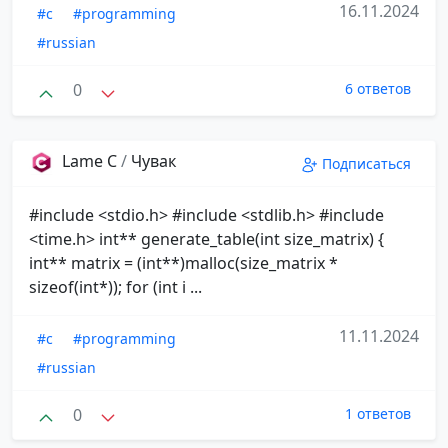
16.11.2024
#c
#programming
#russian
0
6 ответов
Lame C
/
Чувак
Подписаться
#include <stdio.h> #include <stdlib.h> #include
<time.h> int** generate_table(int size_matrix) {
int** matrix = (int**)malloc(size_matrix *
sizeof(int*)); for (int i ...
11.11.2024
#c
#programming
#russian
0
1 ответов