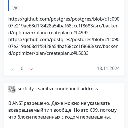
²
где
https://github.com/postgres/postgres/blob/c1c090
07e219ae68d1f8428a54baf68ccc1f8683/src/backen
d/optimizer/plan/createplan.c#L4992
https://github.com/postgres/postgres/blob/c1c090
07e219ae68d1f8428a54baf68ccc1f8683/src/backen
d/optimizer/plan/createplan.c#L5033
0
18.11.2024
serfcity -fsanitize=undefined,address
В ANSI разрешено. Даже можно не указывать
возвращаемый тип вообще. Но это C99, потому
что блоки переменных с кодом перемешаны.