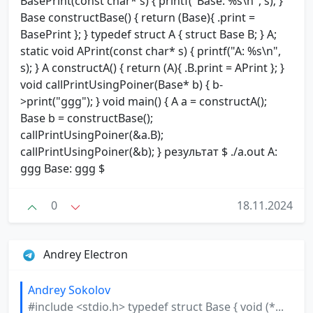
BasePrint(const char* s) { printf("Base: %s\n", s); }
Base constructBase() { return (Base){ .print =
BasePrint }; } typedef struct A { struct Base B; } A;
static void APrint(const char* s) { printf("A: %s\n",
s); } A constructA() { return (A){ .B.print = APrint }; }
void callPrintUsingPoiner(Base* b) { b-
>print("ggg"); } void main() { A a = constructA();
Base b = constructBase();
callPrintUsingPoiner(&a.B);
callPrintUsingPoiner(&b); } результат $ ./a.out A:
ggg Base: ggg $
0
18.11.2024
Andrey Electron
Andrey Sokolov
#include <stdio.h> typedef struct Base { void (*...