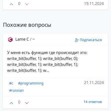
0
19.11.2024
Похожие вопросы
Lame C
/
~
Подписаться
У меня есть функция где происходит это:
write_bit(buffer, 1); write_bit(buffer, 0);
write_bit(buffer, 1); write_bit(buffer, 1);
write_bit(buffer, 1); w...
21.11.2024
#c
#programming
#russian
0
14 ответов