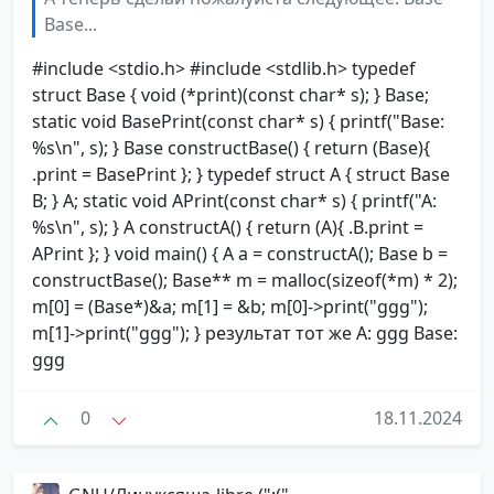
Base...
#include <stdio.h> #include <stdlib.h> typedef
struct Base { void (*print)(const char* s); } Base;
static void BasePrint(const char* s) { printf("Base:
%s\n", s); } Base constructBase() { return (Base){
.print = BasePrint }; } typedef struct A { struct Base
B; } A; static void APrint(const char* s) { printf("A:
%s\n", s); } A constructA() { return (A){ .B.print =
APrint }; } void main() { A a = constructA(); Base b =
constructBase(); Base** m = malloc(sizeof(*m) * 2);
m[0] = (Base*)&a; m[1] = &b; m[0]->print("ggg");
m[1]->print("ggg"); } результат тот же A: ggg Base:
ggg
0
18.11.2024