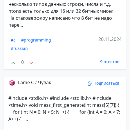
несколько типов данных: строки, числа и т.д.
htons есть только для 16 или 32 битных чисел.
На стаковерфлоу написано что 8 бит не надо
пере...
20.11.2024
#c
#programming
#russian
0
9 ответов
Lame C
/
Чувак
Подписаться
#include <stdio.h> #include <stdlib.h> #include
<time.h> void mass_first_generate(int mass[5][7]) {
for (int N = 0; N < 5; N++) { for (int A = 0; A < 7;
A++) { ...