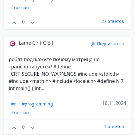
#russian
0
27 ответов
Lame C
/
† C E †
Подписаться
ребят подскажите почему матрица не
транспонируется? #define
_CRT_SECURE_NO_WARNINGS #include <stdio.h>
#include <math.h> #include <locale.h> #define N 7
int main() { int...
18.11.2024
#c
#programming
#russian
0
1 ответов