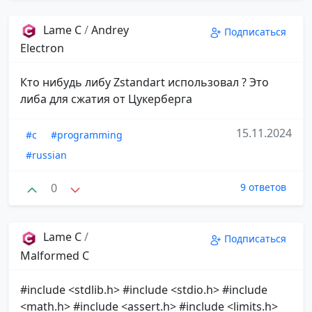
Lame C
/
Andrey
Подписаться
Electron
Кто нибудь либу Zstandart использовал ? Это
либа для сжатия от Цукерберга
15.11.2024
#c
#programming
#russian
0
9 ответов
Lame C
/
Подписаться
Malformed C
#include <stdlib.h> #include <stdio.h> #include
<math.h> #include <assert.h> #include <limits.h>