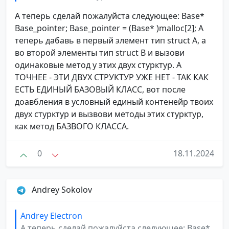
А теперь сделай пожалуйста следующее: Base*
Base_pointer; Base_pointer = (Base* )malloc[2]; А
теперь дабавь в первый элемент тип struct A, а
во второй элементы тип struct B и вызови
одинаковые метод у этих двух стурктур. А
ТОЧНЕЕ - ЭТИ ДВУХ СТРУКТУР УЖЕ НЕТ - ТАК КАК
ЕСТЬ ЕДИНЫЙ БАЗОВЫЙ КЛАСС, вот после
доавбления в условный единый контенейр твоих
двух стурктур и вызвови методы этих стурктур,
как метод БАЗВОГО КЛАССА.
0
18.11.2024
Andrey Sokolov
Andrey Electron
А теперь сделай пожалуйста следующее: Base*