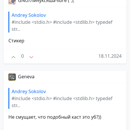
GNU/Линуксяша-libre (";("
Andrey Sokolov
#include <stdio.h> #include <stdlib.h> typedef
str...
Стикер
0
18.11.2024
Geneva
Andrey Sokolov
#include <stdio.h> #include <stdlib.h> typedef
str...
Не смущает, что подобный каст это уб?))