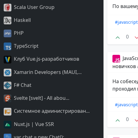
По вашему
Scala User Group
Haskell
#javascript
PHP
0
TypeScript
JavaSc
Клуб Vue.js-разработчиков
новичков
Xamarin Developers (MAUI,...
На собесе
F# Chat
проходил 
Svelte [svelt] - All abou...
#javascript
Системное администрирован...
0
Nuxt.js | Vue SSR
var chat = new Chat();