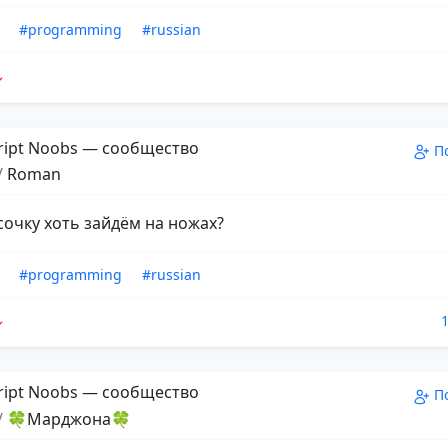
#programming
#russian
ript Noobs — сообщество
П
/
Roman
сочку хоть зайдём на ножах?
#programming
#russian
ript Noobs — сообщество
П
/
🍀Марджона🍀