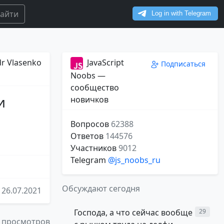
айти
dr Vlasenko
JavaScript
Подписаться
Noobs —
сообщество
и
новичков
Вопросов
62388
Ответов
144576
Участников
9012
Telegram
@js_noobs_ru
Обсуждают сегодня
26.07.2021
Господа, а что сейчас вообще
29
 просмотров