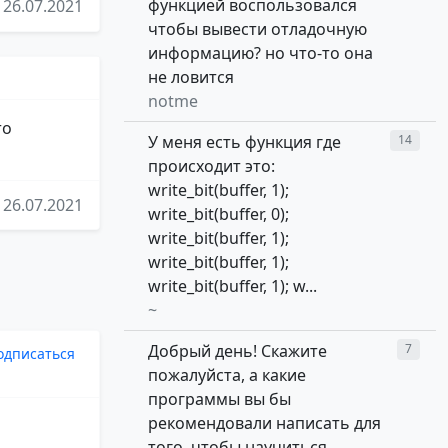
функцией воспользовался
26.07.2021
чтобы вывести отладочную
информацию? но что-то она
не ловится
notme
то
У меня есть функция где
14
происходит это:
write_bit(buffer, 1);
26.07.2021
write_bit(buffer, 0);
write_bit(buffer, 1);
write_bit(buffer, 1);
write_bit(buffer, 1); w...
~
Добрый день! Скажите
7
одписаться
пожалуйста, а какие
программы вы бы
рекомендовали написать для
того, чтобы научиться