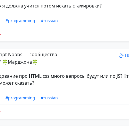
 я должна учится потом искать стажировки?
#programming
#russian
ript Noobs — сообщество
П
/
🍀Марджона🍀
дование про HTML css много вапросы будут или по JS? К
может сказать?
#programming
#russian