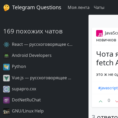
Telegram Questions
Моя лента
Чаты
169 похожих чатов
JavaSc
новичков
React — русскоговорящее с...
Чота 
Android Developers
fetch
Python
это ж не о
Vue.js — русскоговорящее ...
#javascript
supapro.cxx
DotNetRuChat
0
GNU/Linux Help
3
ответ