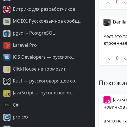
0
Битрикс для разработчиков
MODX. Русскоязычное сообщ...
Danila
pgsql – PostgreSQL
Рест это т
втроенная
Laravel Pro
iOS Developers — русского...
0
ClickHouse не тормозит
Rust — русскоговорящее со...
Похожи
JavaScript — русскоговоря...
JavaSc
С#
новичков
pro.cxx
а что не та