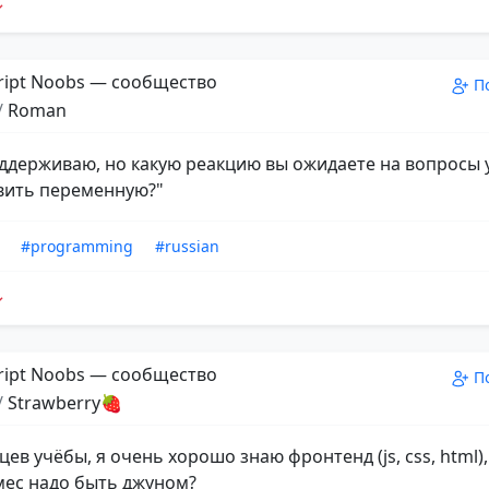
ript Noobs — сообщество
П
/
Roman
оддерживаю, но какую реакцию вы ожидаете на вопросы 
вить переменную?"
#programming
#russian
ript Noobs — сообщество
П
/
Strawberry🍓
цев учёбы, я очень хорошо знаю фронтенд (js, css, html)
 мес надо быть джуном?