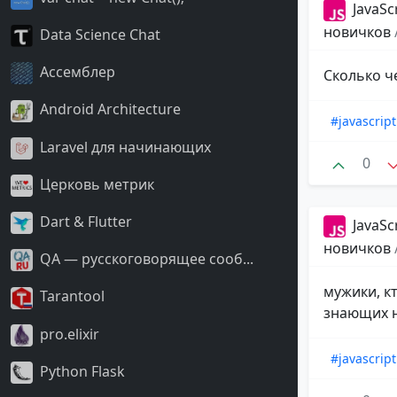
JavaSc
новичков
Data Science Chat
Ассемблер
Сколько ч
Android Architecture
#javascript
Laravel для начинающих
0
Церковь метрик
Dart & Flutter
JavaSc
новичков
QA — русскоговорящее сооб...
мужики, кт
Tarantool
знающих н
pro.elixir
#javascript
Python Flask