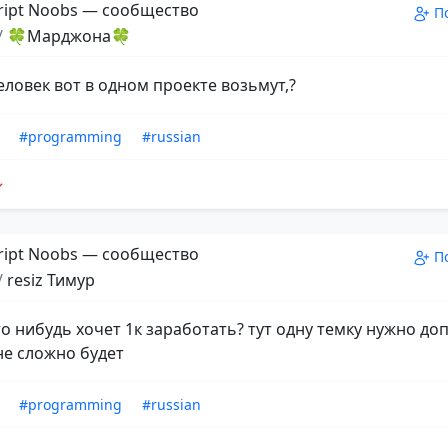
ript Noobs — сообщество
П
/
🍀Марджона🍀
еловек вот в одном проекте возьмут,?
#programming
#russian
ript Noobs — сообщество
П
/
resiz Тимур
о нибудь хочет 1к заработать? тут одну темку нужно доп
е сложно будет
#programming
#russian