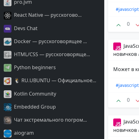
pro.jvm
#javascript
React Native — русскогово...
0
Devs Chat
Docker — русскоговорящее ...
JavaSc
новичков
HTML/CSS — русскоговоряще...
Python beginners
Может в к
🐧 RU.UBUNTU — Официальное...
#javascript
Kotlin Community
0
Embedded Group
Чат экстремального погром...
JavaSc
новичков
aiogram