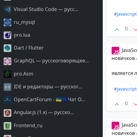
Visual Studio Code — русс...
#javascript
ru_mysql
0
pro.lua
Dart / Flutter
JavaSc
новичков
GraphQL — русскоговорящее...
является 
pro.Asm
IDE и редакторы — русског...
#javascript
OpenCartForum - 🇺🇦🇪🇺Чат O...
0
Angular.js (1.x) — русско...
JavaSc
Frontend_ru
новичков