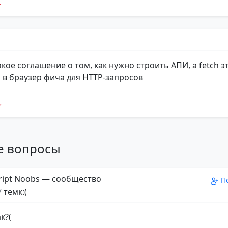
акое соглашение о том, как нужно строить АПИ, а fetch э
 в браузер фича для HTTP-запросов
е вопросы
ript Noobs — сообщество
П
/
темк:(
к?(