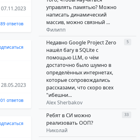
управлять памятью? Можно
07.11.2023
написать динамический
массив, можно связный ...
89 ответов
Филипп
Недавно Google Project Zero
5
одписаться
нашёл багу в SQLite с
помощью LLM, о чём
достаточно было шумно в
определённых интернетах,
которые сопровождались
28.05.2023
рассказами, что скоро всех
"ибешни...
101 ответов
Alex Sherbakov
Ребят в СИ можно
33
реализовать ООП?
одписаться
Николай