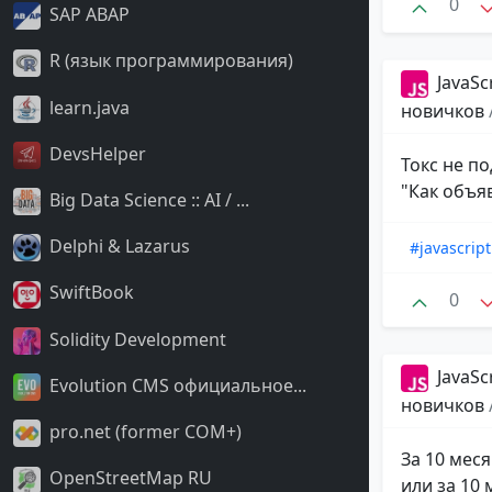
0
SAP ABAP
R (язык программирования)
JavaSc
learn.java
новичков
DevsHelper
Токс не п
"Как объя
Big Data Science :: AI / ...
Delphi & Lazarus
#javascript
SwiftBook
0
Solidity Development
JavaSc
Evolution CMS официальное...
новичков
pro.net (former COM+)
За 10 меся
OpenStreetMap RU
или за 10