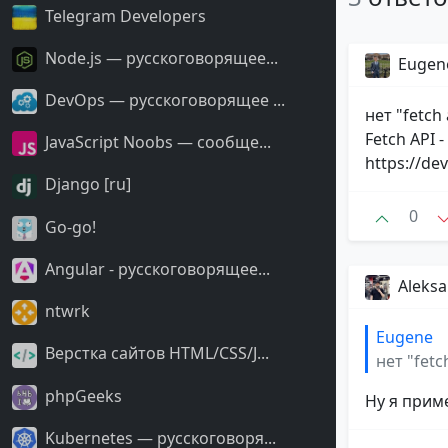
Telegram Developers
Node.js — русскоговорящее...
Eugen
DevOps — русскоговорящее ...
нет "fetch 
Fetch API 
JavaScript Noobs — сообще...
https://de
Django [ru]
0
Go-go!
Angular - русскоговорящее...
Aleks
ntwrk
Eugene
Верстка сайтов HTML/CSS/J...
нет "fetc
phpGeeks
Ну я прим
Kubernetes — русскоговоря...