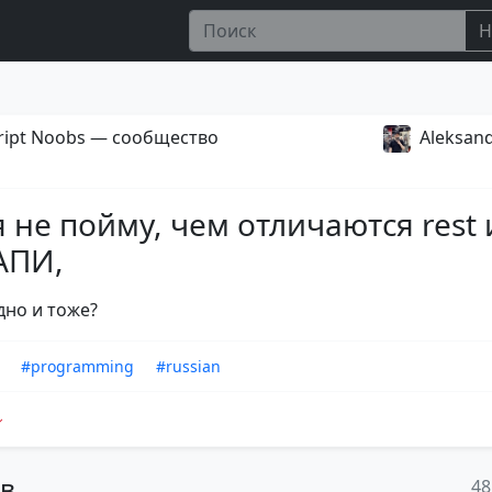
Н
ript Noobs — сообщество
Aleksan
я не пойму, чем отличаются rest 
 АПИ,
дно и тоже?
#programming
#russian
ов
48