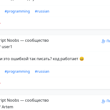
#programming
#russian
ript Noobs — сообщество
П
/
user1
ли это ошибкой так писать? код работает 😄
#programming
#russian
ript Noobs — сообщество
П
/
Artem