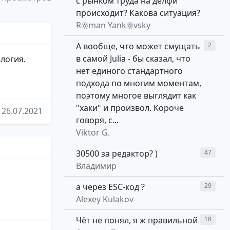
с рынком труда на делфи
происходит? Какова ситуация?
Rꙮman Yankꙮvsky
А вообще, что может смущать
2
в самой Julia - бы сказал, что
ология.
нет единого стандартного
подхода по многим моментам,
поэтому многое выглядит как
"хаки" и произвол. Короче
26.07.2021
говоря, с...
Viktor G.
30500 за редактор? )
47
Владимир
а через ESC-код ?
29
Alexey Kulakov
Чёт не понял, я ж правильной
18