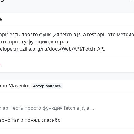
e
api" есть просто функция fetch в js, а rest api - это метод
- это про эту функцию, как раз:
veloper.mozilla.org/ru/docs/Web/API/Fetch_API
andr Vlasenko
Автор вопроса
h api" есть просто функция fetch в js, а ...
ерно так и понял, спасибо