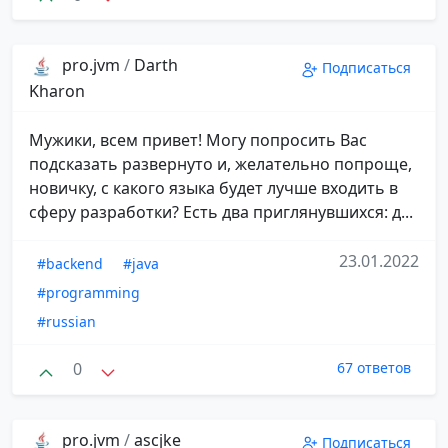
pro.jvm
/
Darth
Подписаться
Kharon
Мужики, всем привет! Могу попросить Вас
подсказать развернуто и, желательно попроще,
новичку, с какого языка будет лучше входить в
сферу разработки? Есть два приглянувшихся: д...
23.01.2022
#backend
#java
#programming
#russian
0
67 ответов
pro.jvm
/
ascjke
Подписаться