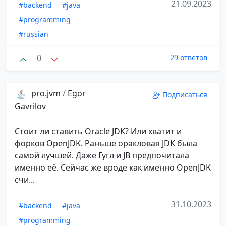
21.09.2023
#backend
#java
#programming
#russian
0
29 ответов
pro.jvm
/
Egor
Подписаться
Gavrilov
Стоит ли ставить Oracle JDK? Или хватит и
форков OpenJDK. Раньше оракловая JDK была
самой лучшей. Даже Гугл и JB предпочитала
именно её. Сейчас же вроде как именно OpenJDK
счи...
31.10.2023
#backend
#java
#programming