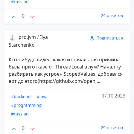
#russian
0
24 ответов
pro.jvm
/
Ilya
Подписаться
Starchenko
Кто-нибудь видел, какая изначальная причина
была при отказе от ThreadLocal в лум? Начал тут
разбирать как устроен ScopedValues, добравлся
вот до этого(https://github.com/openj...
07.10.2023
#backend
#java
#programming
#russian
0
29 ответов