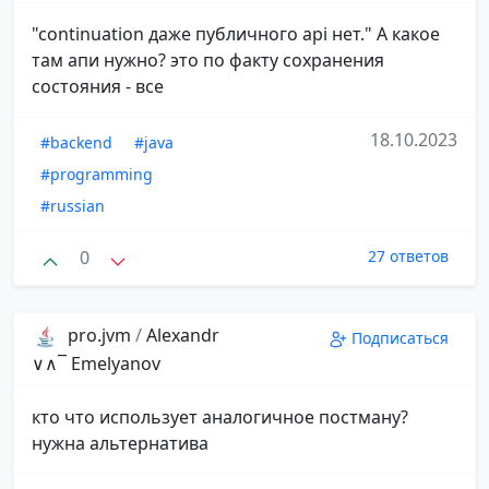
"continuation даже публичного api нет." А какое
там апи нужно? это по факту сохранения
состояния - все
18.10.2023
#backend
#java
#programming
#russian
0
27 ответов
pro.jvm
/
Alexandr
Подписаться
∨∧‾ Emelyanov
кто что использует аналогичное постману?
нужна альтернатива