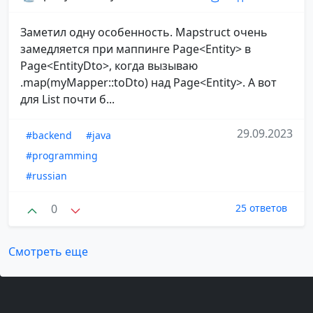
Заметил одну особенность. Mapstruct очень
замедляется при маппинге Page<Entity> в
Page<EntityDto>, когда вызываю
.map(myMapper::toDto) над Page<Entity>. А вот
для List почти б...
29.09.2023
#backend
#java
#programming
#russian
0
25 ответов
Смотреть еще