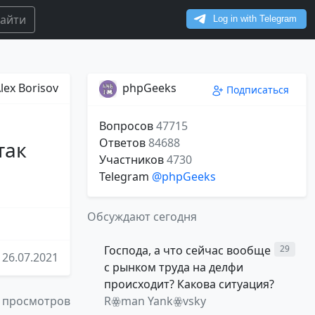
айти
lex Borisov
phpGeeks
Подписаться
Вопросов
47715
Ответов
84688
 так
Участников
4730
Telegram
@phpGeeks
Обсуждают сегодня
Господа, а что сейчас вообще
29
26.07.2021
с рынком труда на делфи
происходит? Какова ситуация?
 просмотров
Rꙮman Yankꙮvsky