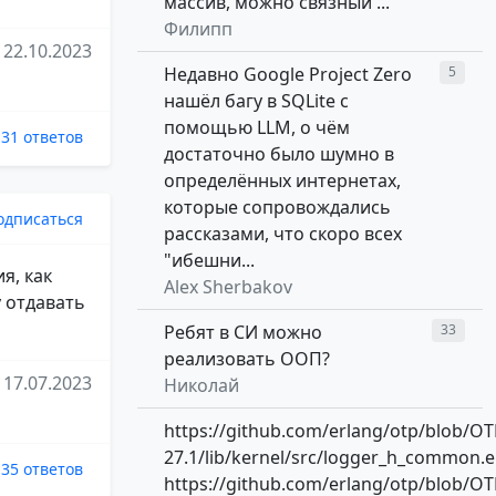
массив, можно связный ...
Филипп
22.10.2023
Недавно Google Project Zero
5
нашёл багу в SQLite с
помощью LLM, о чём
31 ответов
достаточно было шумно в
определённых интернетах,
которые сопровождались
одписаться
рассказами, что скоро всех
"ибешни...
я, как
Alex Sherbakov
 отдавать
Ребят в СИ можно
33
реализовать ООП?
17.07.2023
Николай
https://github.com/erlang/otp/blob/OT
27.1/lib/kernel/src/logger_h_common.e
35 ответов
https://github.com/erlang/otp/blob/OT