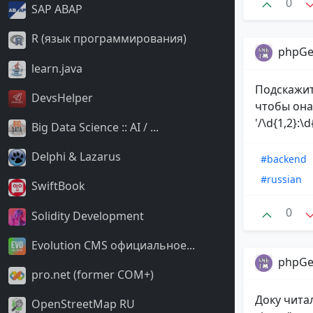
0
SAP ABAP
R (язык программирования)
phpGe
learn.java
Подскажит
DevsHelper
чтобы она 
'/\d{1,2}:\d
Big Data Science :: AI / ...
Delphi & Lazarus
#backend
#russian
SwiftBook
0
Solidity Development
Evolution CMS официальное...
phpGe
pro.net (former COM+)
Доку читал
OpenStreetMap RU