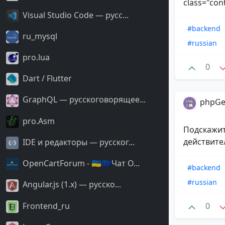
class="cont
Visual Studio Code — русс...
#backend
ru_mysql
#russian
pro.lua
0
Dart / Flutter
GraphQL — русскоговорящее...
phpGe
pro.Asm
Подскажит
действите
IDE и редакторы — русског...
OpenCartForum - 🇺🇦🇪🇺Чат O...
#backend
#russian
Angular.js (1.x) — русско...
Frontend_ru
0