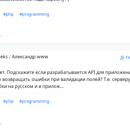
#php
#programming
eks
/
Александр www
П
ет. Подскажите если разрабатывается API для приложени
 возвращать ошибки при валидации полей? Т.е. серверу
ки на русском и в прилож...
#php
#programming