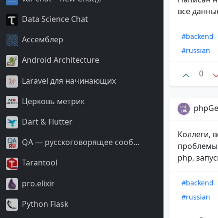
все данны
Data Science Chat
#backend
Ассемблер
#russian
Android Architecture
0
Laravel для начинающих
Церковь метрик
phpGe
Dart & Flutter
Коллеги, 
QA — русскоговорящее сооб...
проблемы 
php, запус
Tarantool
pro.elixir
#backend
#russian
Python Flask