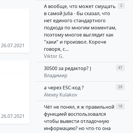
А вообще, что может смущать
2
в самой Julia - бы сказал, что
нет единого стандартного
подхода по многим моментам,
поэтому многое выглядит как
"хаки" и произвол. Короче
26.07.2021
говоря, с...
Viktor G.
30500 за редактор? )
47
Владимир
а через ESC-код ?
29
Alexey Kulakov
Чёт не понял, я ж правильной
18
функцией воспользовался
26.07.2021
чтобы вывести отладочную
информацию? но что-то она