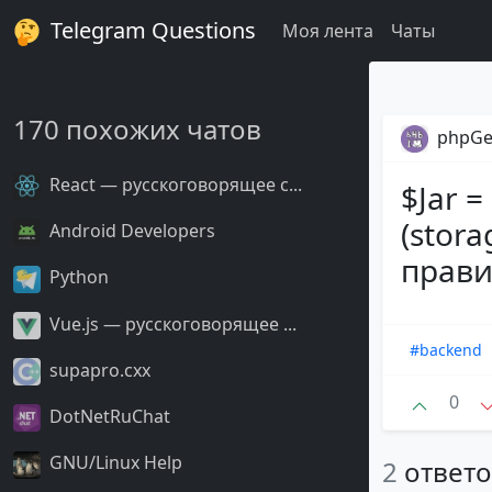
Telegram Questions
Моя лента
Чаты
170 похожих чатов
phpGe
React — русскоговорящее с...
$Jar =
(stora
Android Developers
прави
Python
Vue.js — русскоговорящее ...
#backend
supapro.cxx
0
DotNetRuChat
GNU/Linux Help
2
ответ