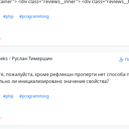
ainer"> <div class="reviews__inner"> <div class="reviews__tit
#php
#programming
eks
/
Руслан Тимершин
П
е, пожалуйста, кроме рефлекшн проперти нет способа 
льно ли инициализировано значение свойства?
#php
#programming