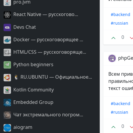
pro.jvm
React Native — русскогово...
#backend
#russian
Devs Chat
0
Docker — русскоговорящее ...
HTML/CSS — русскоговоряще...
phpGe
Python beginners
Всем прив
🐧 RU.UBUNTU — Официальное...
правильно
текст ошиб
Kotlin Community
Embedded Group
#backend
#russian
Чат экстремального погром...
0
aiogram