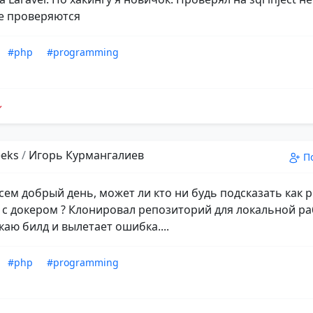
е проверяются
#php
#programming
eks
/
Игорь Курмангалиев
П
всем добрый день, может ли кто ни будь подсказать как 
с докером ? Клонировал репозиторий для локальной ра
каю билд и вылетает ошибка....
#php
#programming