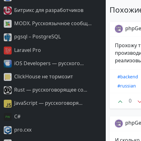
Похожи
Битрикс для разработчиков
MODX. Русскоязычное сообщ...
phpGe
pgsql – PostgreSQL
Прохожу т
Laravel Pro
производи
реализовы
iOS Developers — русского...
ClickHouse не тормозит
#backend
#russian
Rust — русскоговорящее со...
0
JavaScript — русскоговоря...
С#
phpGe
pro.cxx
И сколько