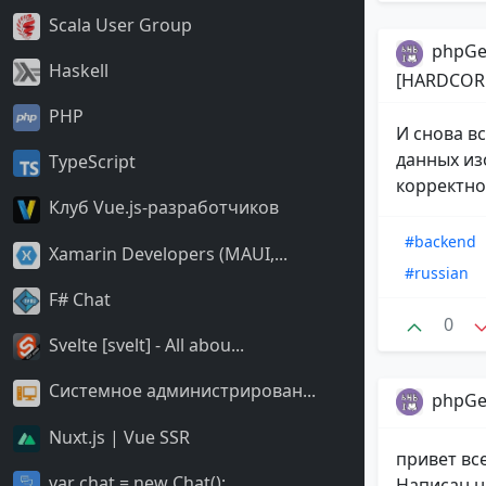
Scala User Group
phpGe
Haskell
[HARDCOR
PHP
И снова в
данных из
TypeScript
корректно(
Клуб Vue.js-разработчиков
#backend
Xamarin Developers (MAUI,...
#russian
F# Chat
0
Svelte [svelt] - All abou...
Системное администрирован...
phpGe
Nuxt.js | Vue SSR
привет вс
var chat = new Chat();
Написан на