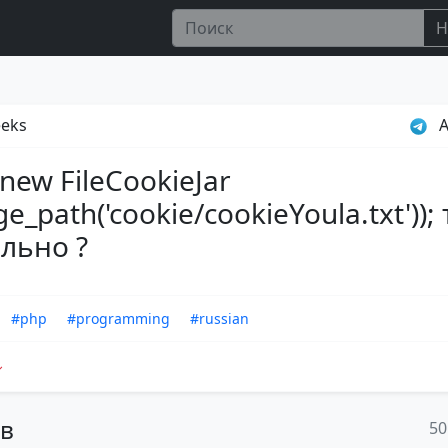
Н
eks
A
 new FileCookieJar
ge_path('cookie/cookieYoula.txt'));
льно ?
#php
#programming
#russian
ов
50