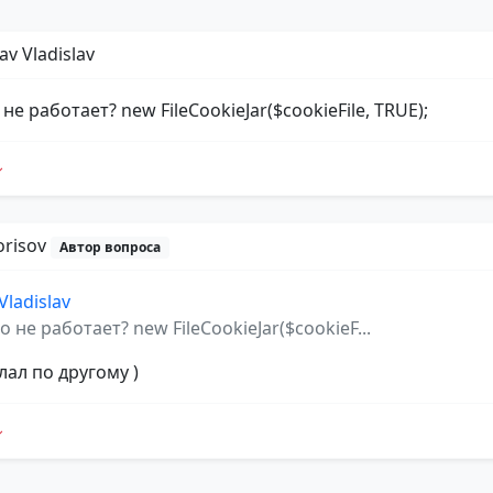
lav Vladislav
 не работает? new FileCookieJar($cookieFile, TRUE);
orisov
Автор вопроса
Vladislav
о не работает? new FileCookieJar($cookieF...
лал по другому )