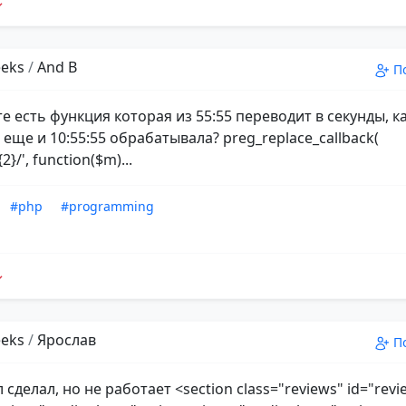
eks
/
And B
П
е есть функция которая из 55:55 переводит в секунды, к
еще и 10:55:55 обрабатывала? preg_replace_callback(
{2}/', function($m)...
#php
#programming
eks
/
Ярослав
П
 сделал, но не работает <section class="reviews" id="revi