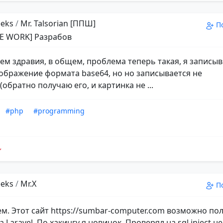
eks
/
Mr. Talsorian [ППШ]
П
E WORK] Разрабов
сем здравия, в общем, проблема теперь такая, я записыв
ображение формата base64, но но записывается не
обратно получаю его, и картинка не ...
#php
#programming
eks
/
Mr.X
П
ем. Этот сайт https://sumbar-computer.com возможно по
 Laravel. По хакингу я новичок. Проверял на sql inject н