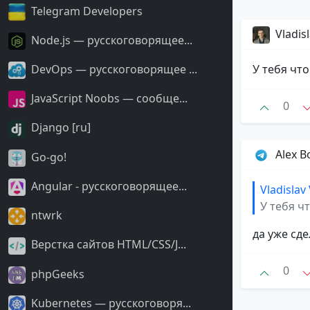
Telegram Developers
Vladis
Node.js — русскоговорящее...
У тебя что
DevOps — русскоговорящее ...
JavaScript Noobs — сообще...
0
Django [ru]
Alex B
Go-go!
Angular - русскоговорящее...
Vladislav 
У тебя чт
ntwrk
да уже сде
Верстка сайтов HTML/CSS/J...
0
phpGeeks
Kubernetes — русскоговоря...