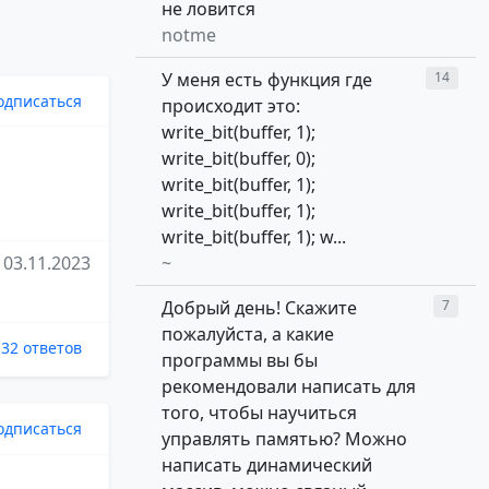
не ловится
notme
У меня есть функция где
14
одписаться
происходит это:
write_bit(buffer, 1);
write_bit(buffer, 0);
write_bit(buffer, 1);
write_bit(buffer, 1);
write_bit(buffer, 1); w...
03.11.2023
~
Добрый день! Скажите
7
пожалуйста, а какие
32 ответов
программы вы бы
рекомендовали написать для
того, чтобы научиться
одписаться
управлять памятью? Можно
написать динамический