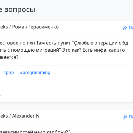
е вопросы
eks
/
Роман Герасименко
П
естовое по пхп Там есть пункт "любые операции с бд
ть с помощью миграций" Это как? Есть инфа, как это
вается?
#php
#programming
eks
/
Alexander N
П
 зависимостей надо карбону? )