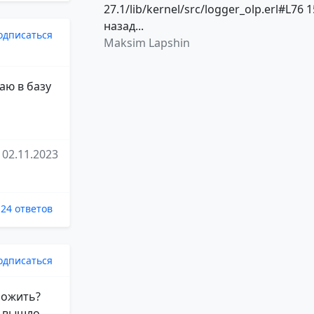
27.1/lib/kernel/src/logger_olp.erl#L76 1
назад...
одписаться
Maksim Lapshin
аю в базу
02.11.2023
24 ответов
одписаться
ложить?
е вышло,