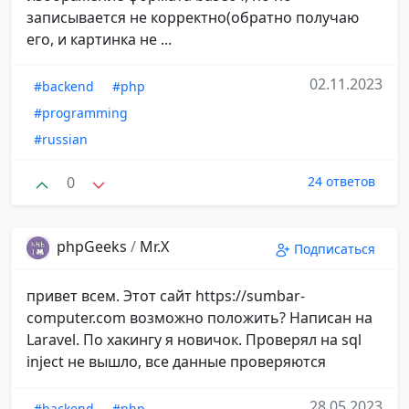
записывается не корректно(обратно получаю
его, и картинка не ...
02.11.2023
#backend
#php
#programming
#russian
0
24 ответов
phpGeeks
/
Mr.X
Подписаться
привет всем. Этот сайт https://sumbar-
computer.com возможно положить? Написан на
Laravel. По хакингу я новичок. Проверял на sql
inject не вышло, все данные проверяются
28.05.2023
#backend
#php