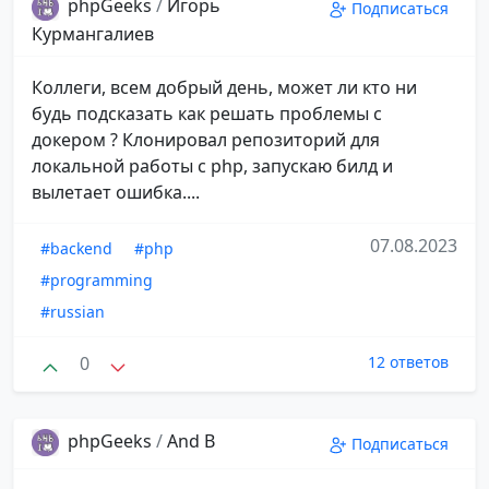
phpGeeks
/
Игорь
Подписаться
Курмангалиев
Коллеги, всем добрый день, может ли кто ни
будь подсказать как решать проблемы с
докером ? Клонировал репозиторий для
локальной работы с php, запускаю билд и
вылетает ошибка....
07.08.2023
#backend
#php
#programming
#russian
0
12 ответов
phpGeeks
/
And B
Подписаться