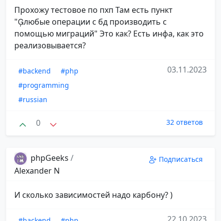
Прохожу тестовое по пхп Там есть пункт
"любые операции с бд производить с
помощью миграций" Это как? Есть инфа, как это
реализовывается?
03.11.2023
#backend
#php
#programming
#russian
0
32 ответов
phpGeeks
/
Подписаться
Alexander N
И сколько зависимостей надо карбону? )
22.10.2023
#backend
#php