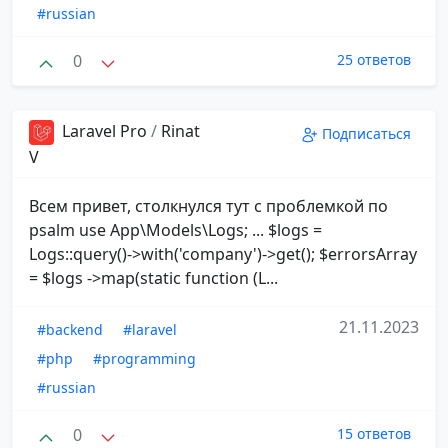
#russian
0
25 ответов
Laravel Pro
/
Rinat
Подписаться
V
Всем привет, столкнулся тут с проблемкой по
psalm use App\Models\Logs; ... $logs =
Logs::query()->with('company')->get(); $errorsArray
= $logs ->map(static function (L...
21.11.2023
#backend
#laravel
#php
#programming
#russian
0
15 ответов