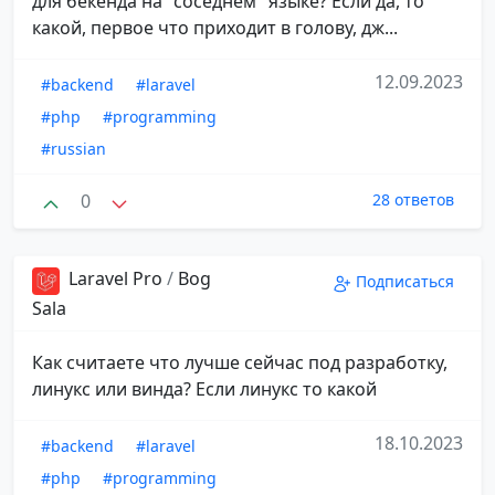
для бекенда на "соседнем" языке? Если да, то
какой, первое что приходит в голову, дж...
12.09.2023
#backend
#laravel
#php
#programming
#russian
0
28 ответов
Laravel Pro
/
Bog
Подписаться
Sala
Как считаете что лучше сейчас под разработку,
линукс или винда? Если линукс то какой
18.10.2023
#backend
#laravel
#php
#programming