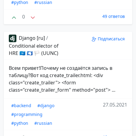
#python
#russian
0
49 ответов
Django [ru]
/
Подписаться
Conditional elector of
HRE 🇺🇳 🇦🇶 🏳 (UUNC)
Всем привет!Почему не создаётся запись в
таблицу?Вот код create_trailer.html: <div
class="create_trailer"> <form
class="create_trailer_form" method="post"> ...
27.05.2021
#backend
#django
#programming
#python
#russian