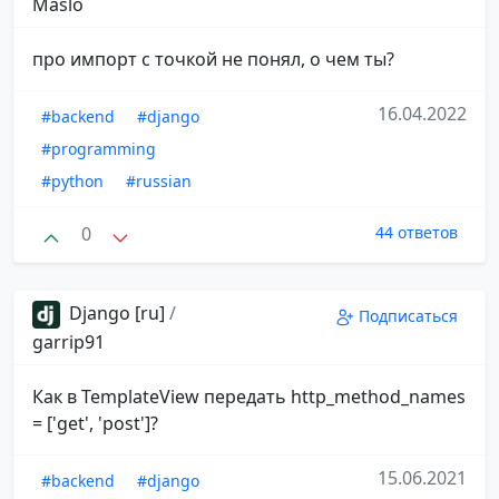
Maslo
про импорт с точкой не понял, о чем ты?
16.04.2022
#backend
#django
#programming
#python
#russian
0
44 ответов
Django [ru]
/
Подписаться
garrip91
Как в TemplateView передать http_method_names
= ['get', 'post']?
15.06.2021
#backend
#django