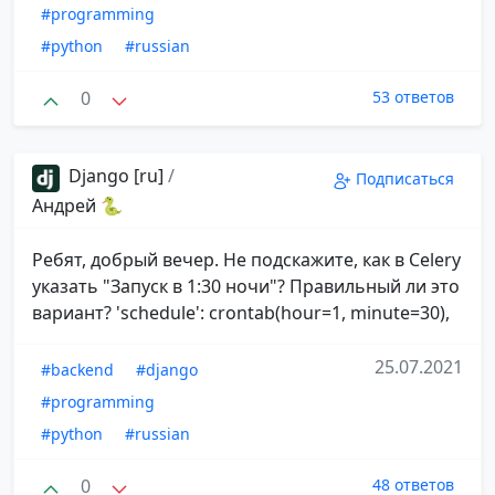
#programming
#python
#russian
0
53 ответов
Django [ru]
/
Подписаться
Андрей 🐍
Ребят, добрый вечер. Не подскажите, как в Celery
указать "Запуск в 1:30 ночи"? Правильный ли это
вариант? 'schedule': crontab(hour=1, minute=30),
25.07.2021
#backend
#django
#programming
#python
#russian
0
48 ответов