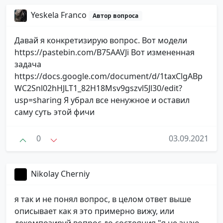
Yeskela Franco
Автор вопроса
Давай я конкретизирую вопрос. Вот модели
https://pastebin.com/B75AAVJi Вот измененная
задача
https://docs.google.com/document/d/1taxClgABp
WC2Snl02hHJLT1_82H18Msv9gszvl5Jl30/edit?
usp=sharing Я убрал все ненужное и оставил
саму суть этой фичи
0
03.09.2021
Nikolay Cherniy
я так и не понял вопрос, в целом ответ выше
описывает как я это примерно вижу, или
декомпозируй вопрос до состояния "я не знаю