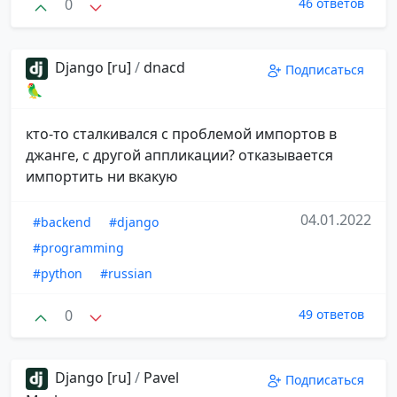
0
46 ответов
Django [ru]
/
dnacd
Подписаться
🦜
кто-то сталкивался с проблемой импортов в
джанге, с другой аппликации? отказывается
импортить ни вкакую
04.01.2022
#backend
#django
#programming
#python
#russian
0
49 ответов
Django [ru]
/
Pavel
Подписаться