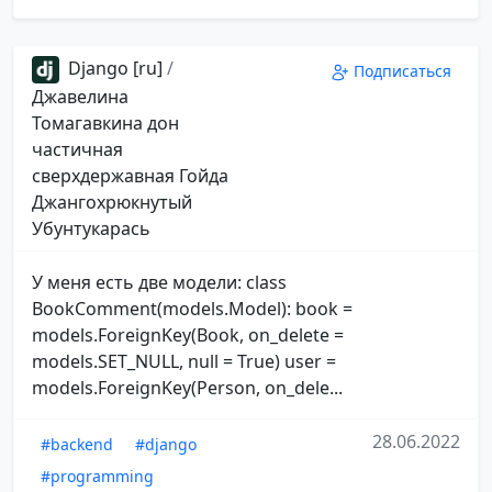
Django [ru]
/
Подписаться
Джавелина
Томагавкина дон
частичная
сверхдержавная Гойда
Джангохрюкнутый
Убунтукарась
У меня есть две модели: class
BookComment(models.Model): book =
models.ForeignKey(Book, on_delete =
models.SET_NULL, null = True) user =
models.ForeignKey(Person, on_dele...
28.06.2022
#backend
#django
#programming