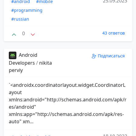
25.09.2023
#android
#mobile
#programming
#russian
0
43 ответов
Android
Подписаться
Developers
/
nikita
perviy
`<androidx.coordinatorlayout.widget.CoordinatorL
ayout
xmlns:android="http://schemas.android.com/apk/r
es/android"
xmlns:app="http://schemas.android.com/apk/res-
auto" xm...