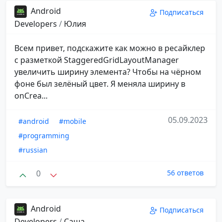
Android
Подписаться
Developers
/
Юлия
Всем привет, подскажите как можно в ресайклер
с разметкой StaggeredGridLayoutManager
увеличить ширину элемента? Чтобы на чёрном
фоне был зелёный цвет. Я меняла ширину в
onCrea...
05.09.2023
#android
#mobile
#programming
#russian
0
56 ответов
Android
Подписаться
Developers
/
Саша