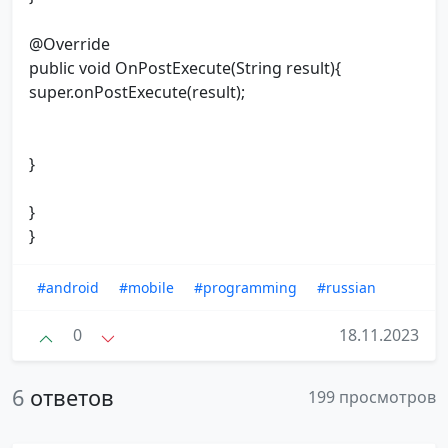
@Override
public void OnPostExecute(String result){
super.onPostExecute(result);
}
}
}
#android
#mobile
#programming
#russian
0
18.11.2023
6
ответов
199 просмотров