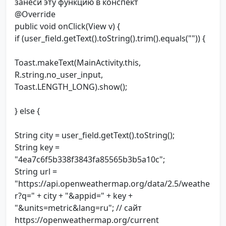
занеси эту функцию в конспект
@Override
public void onClick(View v) {
if (user_field.getText().toString().trim().equals("")) {
Toast.makeText(MainActivity.this,
R.string.no_user_input,
Toast.LENGTH_LONG).show();
} else {
String city = user_field.getText().toString();
String key =
"4ea7c6f5b338f3843fa85565b3b5a10c";
String url =
"https://api.openweathermap.org/data/2.5/weathe
r?q=" + city + "&appid=" + key +
"&units=metric&lang=ru"; // сайт
https://openweathermap.org/current