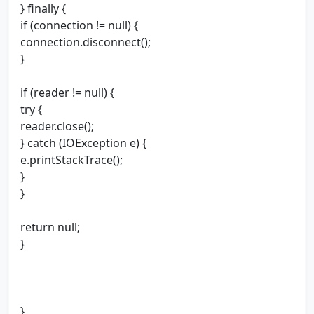
} finally {
if (connection != null) {
connection.disconnect();
}
if (reader != null) {
try {
reader.close();
} catch (IOException e) {
e.printStackTrace();
}
}
return null;
}
}