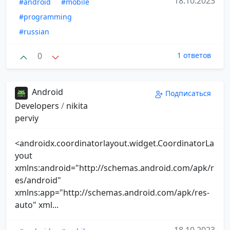
18.10.2023
#android
#mobile
#programming
#russian
0
1 ответов
Android
Подписаться
Developers
/
nikita
perviy
<androidx.coordinatorlayout.widget.CoordinatorLa
yout
xmlns:android="http://schemas.android.com/apk/r
es/android"
xmlns:app="http://schemas.android.com/apk/res-
auto" xml...
18.10.2023