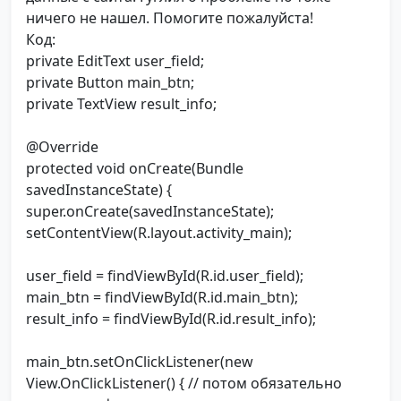
ничего не нашел. Помогите пожалуйста!
Код:
private EditText user_field;
private Button main_btn;
private TextView result_info;
@Override
protected void onCreate(Bundle
savedInstanceState) {
super.onCreate(savedInstanceState);
setContentView(R.layout.activity_main);
user_field = findViewById(R.id.user_field);
main_btn = findViewById(R.id.main_btn);
result_info = findViewById(R.id.result_info);
main_btn.setOnClickListener(new
View.OnClickListener() { // потом обязательно