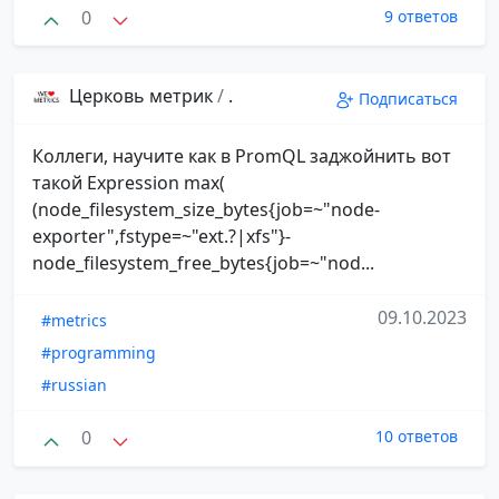
0
9 ответов
Церковь метрик
/
.
Подписаться
Коллеги, научите как в PromQL заджойнить вот
такой Expression max(
(node_filesystem_size_bytes{job=~"node-
exporter",fstype=~"ext.?|xfs"}-
node_filesystem_free_bytes{job=~"nod...
09.10.2023
#metrics
#programming
#russian
0
10 ответов