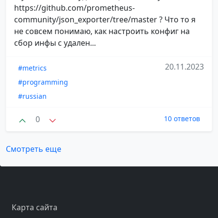
https://github.com/prometheus-
community/json_exporter/tree/master ? Что то я
не совсем понимаю, как настроить конфиг на
сбор инфы с удален...
20.11.2023
#metrics
#programming
#russian
0
10 ответов
Смотреть еще
Карта сайта