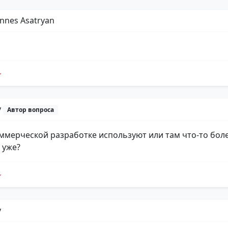
nnes Asatryan
y
Автор вопроса
коммерческой разработке используют или там что-то бол
 уже?
y