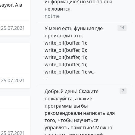
информацию? но что-то она
зуют. А в
не ловится
notme
25.07.2021
У меня есть функция где
14
происходит это:
write_bit(buffer, 1);
write_bit(buffer, 0);
write_bit(buffer, 1);
write_bit(buffer, 1);
write_bit(buffer, 1); w...
~
25.07.2021
Добрый день! Скажите
7
пожалуйста, а какие
программы вы бы
рекомендовали написать для
того, чтобы научиться
управлять памятью? Можно
25.07.2021
написать динамический