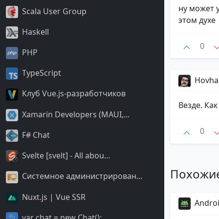
ну может 
Scala User Group
этом духе
Haskell
0
PHP
TypeScript
Hovha
Клуб Vue.js-разработчиков
Везде. Ка
Xamarin Developers (MAUI,...
0
F# Chat
Svelte [svelt] - All abou...
Похожи
Системное администрирован...
Nuxt.js | Vue SSR
Androi
var chat = new Chat();