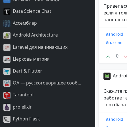
Привет вс
Data Science Chat
если я то
насколько 
Ассемблер
#android
Android Architecture
#russian
Laravel для начинающих
0
Церковь метрик
Dart & Flutter
Androi
QA — русскоговорящее сооб...
Скажите п
Tarantool
работает 
com.diana.
pro.elixir
Python Flask
#android