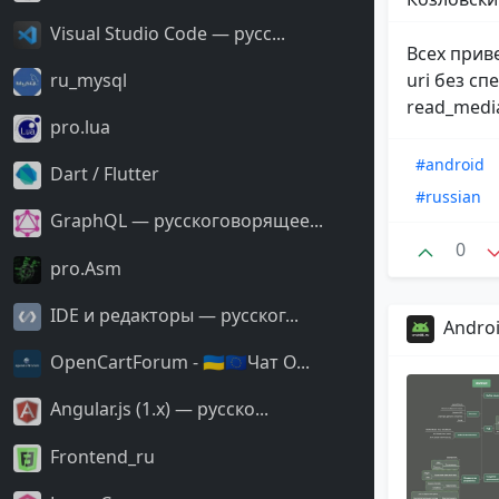
Visual Studio Code — русс...
Всех прив
uri без с
ru_mysql
read_media
pro.lua
#android
Dart / Flutter
#russian
GraphQL — русскоговорящее...
0
pro.Asm
IDE и редакторы — русског...
Androi
OpenCartForum - 🇺🇦🇪🇺Чат O...
Angular.js (1.x) — русско...
Frontend_ru