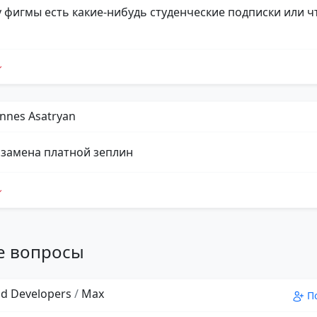
у фигмы есть какие-нибудь студенческие подписки или чт
nnes Asatryan
к замена платной зеплин
е вопросы
d Developers
/
Max
П