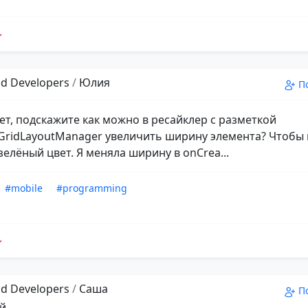
d Developers
/
Юлия
П
ет, подскажите как можно в ресайклер с разметкой
GridLayoutManager увеличить ширину элемента? Чтобы
зелёный цвет. Я меняла ширину в onCrea...
#mobile
#programming
d Developers
/
Саша
П
й