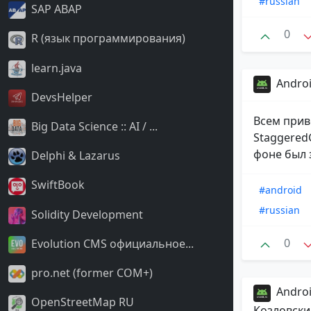
#russian
SAP ABAP
0
R (язык программирования)
learn.java
Androi
DevsHelper
Всем прив
Big Data Science :: AI / ...
Staggered
фоне был 
Delphi & Lazarus
SwiftBook
#android
#russian
Solidity Development
0
Evolution CMS официальное...
pro.net (former COM+)
Androi
OpenStreetMap RU
Козловски