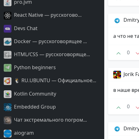
pro.jvm
React Native — русскогово...
Dmitr
Devs Chat
а что не та
Docker — русскоговорящее ...
0
HTML/CSS — русскоговоряще...
Python beginners
Jorik F
🐧 RU.UBUNTU — Официальное...
в наше вр
Kotlin Community
0
Embedded Group
Чат экстремального погром...
Dmitr
aiogram