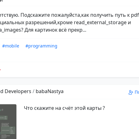
етствую. Подскажите пожалуйста,как получить путь к pdf
пециальных разрешений,кроме read_external_storage и
_images? Для картинок всё прекр...
#mobile
#programming
d Developers
/
babaNastya
П
Что скажите на счёт этой карты ?