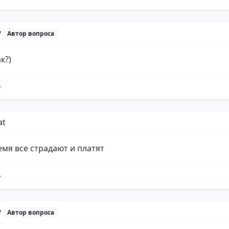
y
Автор вопроса
к?)
at
емя все страдают и платят
y
Автор вопроса