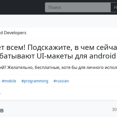
Н
d Developers
т всем! Подскажите, в чем сейча
батывают UI-макеты для android
й? Желательно, бесплатные, хотя бы для личного испо
#mobile
#programming
#russian
ов
30