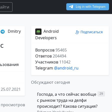
айти
Dmitry
Android
Подписаться
Developers
с
Вопросов
95465
Ответов
204494
Участников
11042
льзования
Telegram
@android_ru
Обсуждают сегодня
25.07.2021
Господа, а что сейчас вообще
29
с рынком труда на делфи
 просмотров
происходит? Какова ситуация?