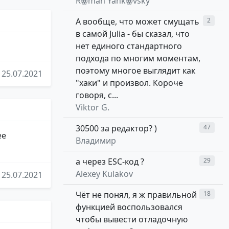
Rꙮman Yankꙮvsky
А вообще, что может смущать
2
в самой Julia - бы сказал, что
нет единого стандартного
подхода по многим моментам,
поэтому многое выглядит как
25.07.2021
"хаки" и произвол. Короче
говоря, с...
Viktor G.
30500 за редактор? )
47
ее
Владимир
а через ESC-код ?
29
Alexey Kulakov
25.07.2021
Чёт не понял, я ж правильной
18
функцией воспользовался
чтобы вывести отладочную