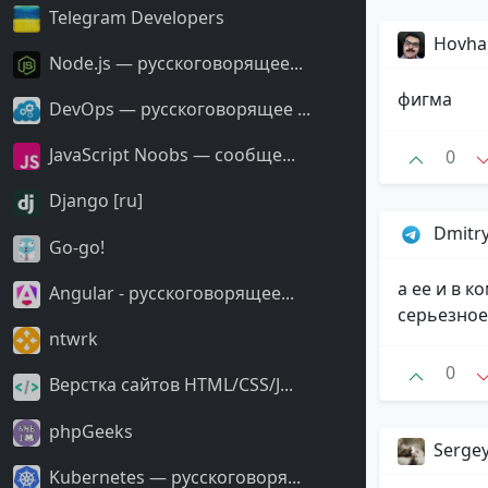
Telegram Developers
Hovha
Node.js — русскоговорящее...
фигма
DevOps — русскоговорящее ...
JavaScript Noobs — сообще...
0
Django [ru]
Dmitr
Go-go!
а ее и в 
Angular - русскоговорящее...
серьезное
ntwrk
0
Верстка сайтов HTML/CSS/J...
phpGeeks
Serge
Kubernetes — русскоговоря...