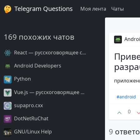
Telegram Questions
Моя лента
Чаты
169 похожих чатов
Androi
React — русскоговорящее с...
Приве
разра
Android Developers
Python
приложени
Vue.js — русскоговорящее ...
#android
supapro.cxx
0
DotNetRuChat
9
ответ
GNU/Linux Help