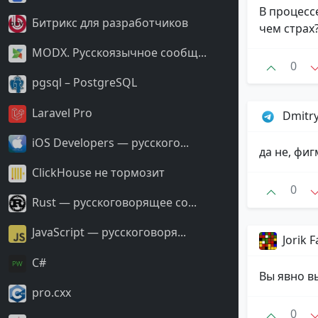
В процесс
Битрикс для разработчиков
чем страх
MODX. Русскоязычное сообщ...
0
pgsql – PostgreSQL
Laravel Pro
Dmitr
iOS Developers — русского...
да не, фиг
ClickHouse не тормозит
0
Rust — русскоговорящее со...
JavaScript — русскоговоря...
Jorik F
С#
Вы явно в
pro.cxx
0