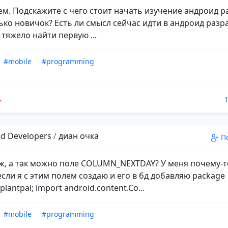
ем. Подскажите с чего стоит начать изучение андроид р
лько новичок? Есть ли смысл сейчас идти в андроид разр
тяжело найти первую ...
#mobile
#programming
d Developers
/
диан очка
П
ж, а так можно поле COLUMN_NEXTDAY? У меня почему-т
если я с этим полем создаю и его в бд добавляю package
plantpal; import android.content.Co...
#mobile
#programming