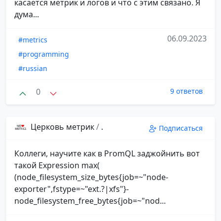
касается метрик и логов и что с этим связано. Я
дума...
06.09.2023
#metrics
#programming
#russian
0
9 ответов
Церковь метрик
/
.
Подписаться
Коллеги, научите как в PromQL заджойнить вот
такой Expression max(
(node_filesystem_size_bytes{job=~"node-
exporter",fstype=~"ext.?|xfs"}-
node_filesystem_free_bytes{job=~"nod...