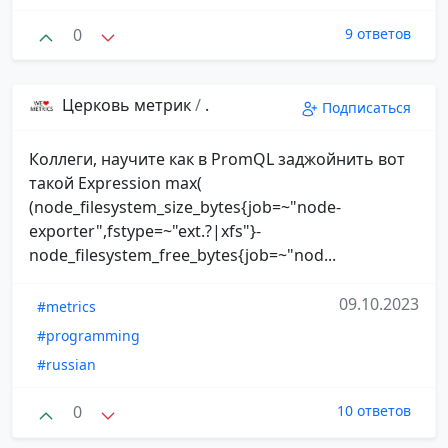
0
9 ответов
Церковь метрик
/
.
Подписаться
Коллеги, научите как в PromQL заджойнить вот
такой Expression max(
(node_filesystem_size_bytes{job=~"node-
exporter",fstype=~"ext.?|xfs"}-
node_filesystem_free_bytes{job=~"nod...
09.10.2023
#metrics
#programming
#russian
0
10 ответов