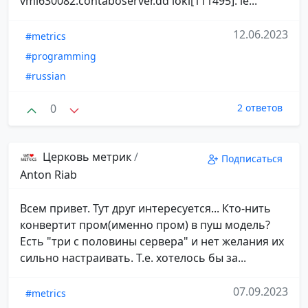
vmi630082.contaboserver.dd loki[111495]: le...
12.06.2023
#metrics
#programming
#russian
0
2 ответов
Церковь метрик
/
Подписаться
Anton Riab
Всем привет. Тут друг интересуется... Кто-нить
конвертит пром(именно пром) в пуш модель?
Есть "три с половины сервера" и нет желания их
сильно настраивать. Т.е. хотелось бы за...
07.09.2023
#metrics