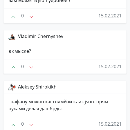
вам может в json удобнее ?
0
15.02.2021
Vladimir Chernyshev
в смысле?
0
15.02.2021
Aleksey Shirokikh
графану можно кастоямйзить из json. прям
руками делая дашбрды.
0
15.02.2021