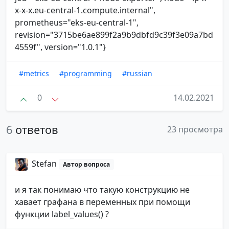
x-x-x.eu-central-1.compute.internal",
prometheus="eks-eu-central-1",
revision="3715be6ae899f2a9b9dbfd9c39f3e09a7bd
4559f", version="1.0.1"}
#metrics
#programming
#russian
0
14.02.2021
6
ответов
23 просмотра
Stefan
Автор вопроса
и я так понимаю что такую конструкцию не
хавает графана в переменных при помощи
функции label_values() ?