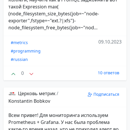
такой Expression max(
(node_filesystem_size_bytes{job=~"node-
exporter",fstype=~"ext.?|xfs"}-
node_filesystem_free_bytes{job=~"nod...
09.10.2023
#metrics
#programming
#russian
0
10 ответов
Церковь метрик
/
Подписаться
Konstantin Bobkov
Всем привет! Для мониторинга используем
Prometheus + Grafana. У нас была проблема
какое-то время назад, что не приходил алерт во