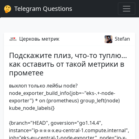
Telegram Questions
Церковь метрик
Stefan
Подскажите плиз, что-то туплю...
как оставить от такой метрики в
прометее
выхлоп только лейбы node?
node_exporter_build_info{job=~"eks-.+-node-
exporter"} * on (prometheus) group_left(node)
kube_node_labels{}
{branch="HEAD", goversion="go1.14.4",
instance="ip-x-x-x-x.eu-central-1.compute.internal",
job="eks-eu-central-1-node-exporter", node="ip-x-