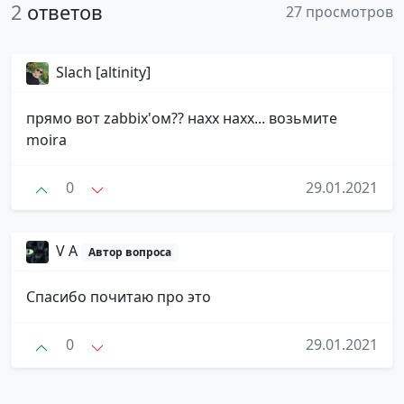
2
ответов
27 просмотров
Slach [altinity]
прямо вот zabbix'ом?? нахх нахх... возьмите
moira
0
29.01.2021
V A
Автор вопроса
Спасибо почитаю про это
0
29.01.2021