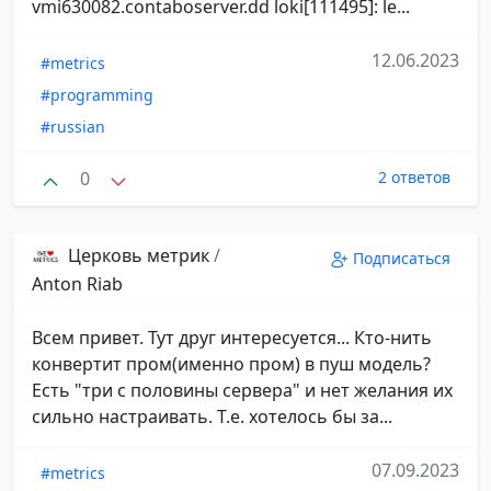
vmi630082.contaboserver.dd loki[111495]: le...
12.06.2023
#metrics
#programming
#russian
0
2 ответов
Церковь метрик
/
Подписаться
Anton Riab
Всем привет. Тут друг интересуется... Кто-нить
конвертит пром(именно пром) в пуш модель?
Есть "три с половины сервера" и нет желания их
сильно настраивать. Т.е. хотелось бы за...
07.09.2023
#metrics