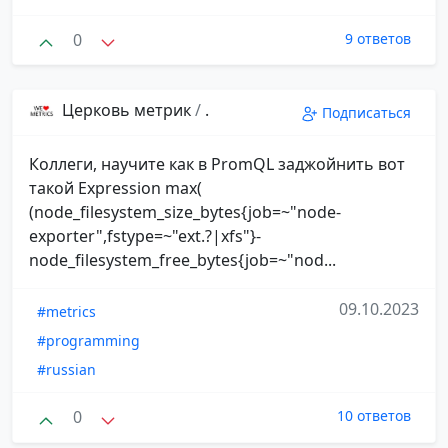
0
9 ответов
Церковь метрик
/
.
Подписаться
Коллеги, научите как в PromQL заджойнить вот
такой Expression max(
(node_filesystem_size_bytes{job=~"node-
exporter",fstype=~"ext.?|xfs"}-
node_filesystem_free_bytes{job=~"nod...
09.10.2023
#metrics
#programming
#russian
0
10 ответов