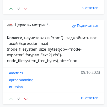
0
9 ответов
Церковь метрик
/
.
Подписаться
Коллеги, научите как в PromQL заджойнить вот
такой Expression max(
(node_filesystem_size_bytes{job=~"node-
exporter",fstype=~"ext.?|xfs"}-
node_filesystem_free_bytes{job=~"nod...
09.10.2023
#metrics
#programming
#russian
0
10 ответов