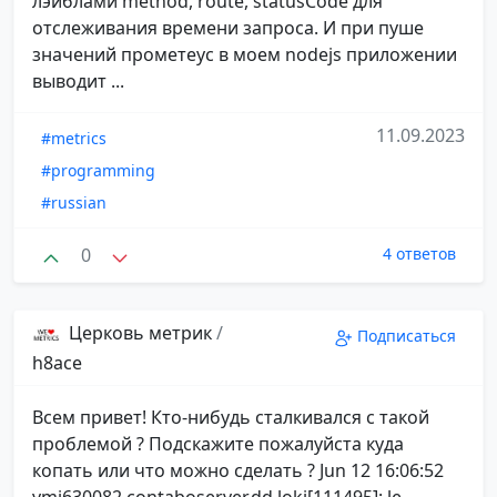
лэйблами method, route, statusCode для
отслеживания времени запроса. И при пуше
значений прометеус в моем nodejs приложении
выводит ...
11.09.2023
#metrics
#programming
#russian
0
4 ответов
Церковь метрик
/
Подписаться
h8ace
Всем привет! Кто-нибудь сталкивался с такой
проблемой ? Подскажите пожалуйста куда
копать или что можно сделать ? Jun 12 16:06:52
vmi630082.contaboserver.dd loki[111495]: le...