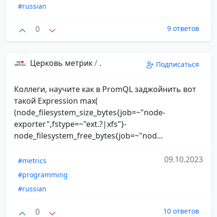
#russian
0
9 ответов
Церковь метрик
/
.
Подписаться
Коллеги, научите как в PromQL заджойнить вот
такой Expression max(
(node_filesystem_size_bytes{job=~"node-
exporter",fstype=~"ext.?|xfs"}-
node_filesystem_free_bytes{job=~"nod...
09.10.2023
#metrics
#programming
#russian
0
10 ответов