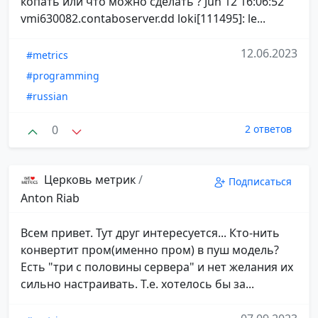
копать или что можно сделать ? Jun 12 16:06:52
vmi630082.contaboserver.dd loki[111495]: le...
12.06.2023
#metrics
#programming
#russian
0
2 ответов
Церковь метрик
/
Подписаться
Anton Riab
Всем привет. Тут друг интересуется... Кто-нить
конвертит пром(именно пром) в пуш модель?
Есть "три с половины сервера" и нет желания их
сильно настраивать. Т.е. хотелось бы за...