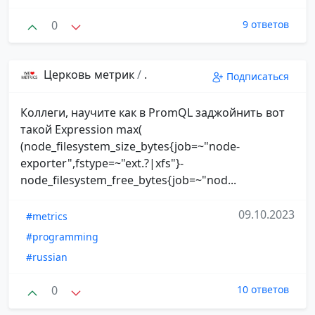
0
9 ответов
Церковь метрик
/
.
Подписаться
Коллеги, научите как в PromQL заджойнить вот
такой Expression max(
(node_filesystem_size_bytes{job=~"node-
exporter",fstype=~"ext.?|xfs"}-
node_filesystem_free_bytes{job=~"nod...
09.10.2023
#metrics
#programming
#russian
0
10 ответов