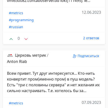
vmi630082.contaboserver.dd loki[111495]: le...
12.06.2023
#metrics
#programming
#russian
0
2 ответов
Церковь метрик
/
Подписаться
Anton Riab
Всем привет. Тут друг интересуется... Кто-нить
конвертит пром(именно пром) в пуш модель?
Есть "три с половины сервера" и нет желания их
сильно настраивать. Т.е. хотелось бы за...
07.09.2023
#metrics