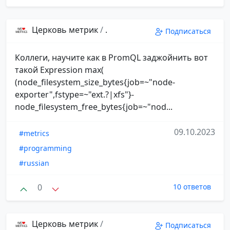
Церковь метрик
/
.
Подписаться
Коллеги, научите как в PromQL заджойнить вот
такой Expression max(
(node_filesystem_size_bytes{job=~"node-
exporter",fstype=~"ext.?|xfs"}-
node_filesystem_free_bytes{job=~"nod...
09.10.2023
#metrics
#programming
#russian
0
10 ответов
Церковь метрик
/
Подписаться