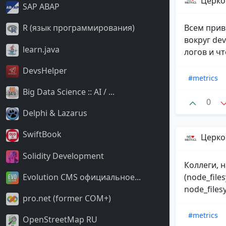
Церко
SAP ABAP
Всем прив
R (язык программирования)
вокруг dev
learn.java
логов и чт
DevsHelper
#metrics
Big Data Science :: AI / ...
0
Delphi & Lazarus
SwiftBook
Церко
Solidity Development
Коллеги, 
(node_file
Evolution CMS официальное...
node_files
pro.net (former COM+)
#metrics
OpenStreetMap RU