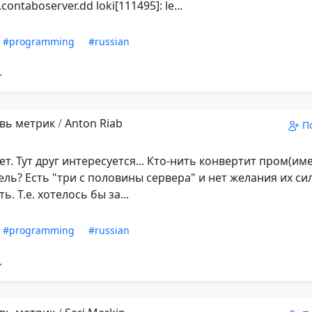
ontaboserver.dd loki[111495]: le...
#programming
#russian
вь метрик
/
Anton Riab
П
т. Тут друг интересуется... Кто-нить конвертит пром(и
ель? Есть "три с половины сервера" и нет желания их си
ь. Т.е. хотелось бы за...
#programming
#russian