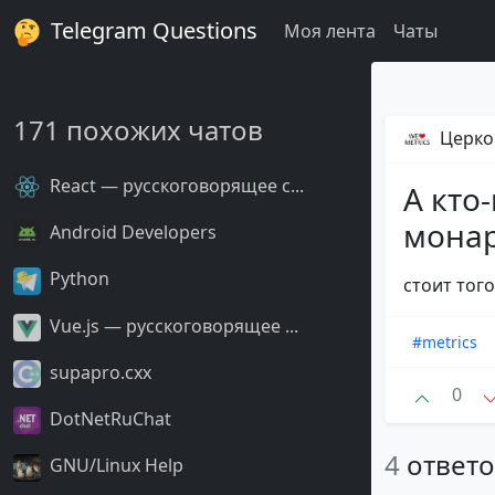
Telegram Questions
Моя лента
Чаты
171 похожих чатов
Церко
React — русскоговорящее с...
А кто
монар
Android Developers
Python
стоит того
Vue.js — русскоговорящее ...
#metrics
supapro.cxx
0
DotNetRuChat
4
ответ
GNU/Linux Help