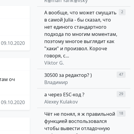
Rꙮman Yankꙮvsky
А вообще, что может смущать
2
в самой Julia - бы сказал, что
нет единого стандартного
подхода по многим моментам,
поэтому многое выглядит как
09.10.2020
"хаки" и произвол. Короче
говоря, с...
Viktor G.
30500 за редактор? )
47
там оч
Владимир
а через ESC-код ?
29
Alexey Kulakov
09.10.2020
Чёт не понял, я ж правильной
18
функцией воспользовался
чтобы вывести отладочную