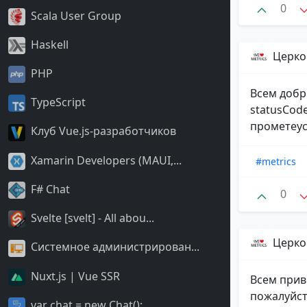
0
Scala User Group
Haskell
Церко
PHP
Всем добр
TypeScript
statusCod
прометеус
Клуб Vue.js-разработчиков
Xamarin Developers (MAUI,...
#metrics
F# Chat
0
Svelte [svelt] - All abou...
Церко
Системное администрирован...
Nuxt.js | Vue SSR
Всем прив
пожалуйста
var chat = new Chat();