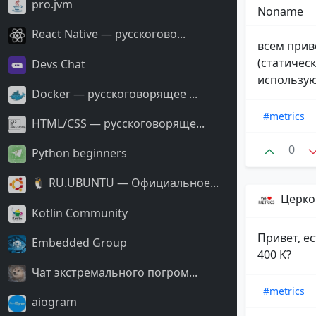
pro.jvm
Noname
React Native — русскогово...
всем прив
(статичес
Devs Chat
использую
Docker — русскоговорящее ...
#metrics
HTML/CSS — русскоговоряще...
0
Python beginners
🐧 RU.UBUNTU — Официальное...
Церко
Kotlin Community
Привет, ес
Embedded Group
400 K?
Чат экстремального погром...
#metrics
aiogram