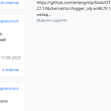
https://github.com/erlang/otp/blob/OT
26 ответов
27.1/lib/kernel/src/logger_olp.erl#L76 1
назад...
Maksim Lapshin
одписаться
e,
ний
11.09.2023
4 ответов
одписаться
жите