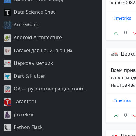
vmi630082.c
Data Science Chat
#metrics
Ассемблер
0
Android Architecture
Laravel для начинающих
Церко
Церковь метрик
Всем приве
Dart & Flutter
в пуш мод
настраиват
QA — русскоговорящее сооб...
#metrics
Tarantool
pro.elixir
0
Python Flask