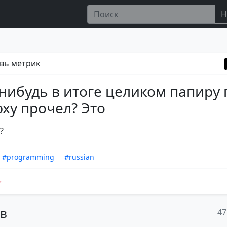
Н
вь метрик
-нибудь в итоге целиком папиру 
ху прочел? Это
?
#programming
#russian
ов
47