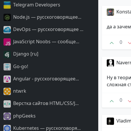
Telegram Developers
Konst
Node.js — русскоговорящее...
да а заче
DevOps — русскоговорящее ...
JavaScript Noobs — сообще...
0
Django [ru]
Naver
Go-go!
Ну в теор
Angular - русскоговорящее...
сложная с
ntwrk
0
Верстка сайтов HTML/CSS/J...
phpGeeks
Vladim
Kubernetes — русскоговоря...