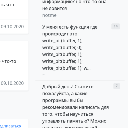
информацию? но что-то она
ть что
не ловится
notme
09.10.2020
У меня есть функция где
14
происходит это:
write_bit(buffer, 1);
write_bit(buffer, 0);
write_bit(buffer, 1);
write_bit(buffer, 1);
 что-то
write_bit(buffer, 1); w...
~
09.10.2020
Добрый день! Скажите
7
пожалуйста, а какие
программы вы бы
рекомендовали написать для
того, чтобы научиться
управлять памятью? Можно
одписаться
написать динамический