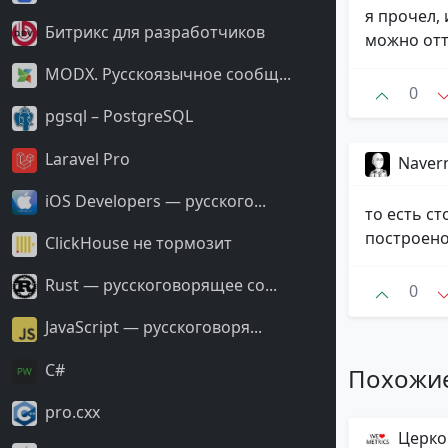
я прочел,
Битрикс для разработчиков
можно отт
MODX. Русскоязычное сообщ...
0
pgsql – PostgreSQL
Laravel Pro
Naver
iOS Developers — русского...
то есть ст
построено
ClickHouse не тормозит
Rust — русскоговорящее со...
0
JavaScript — русскоговоря...
С#
Похожи
pro.cxx
Церко