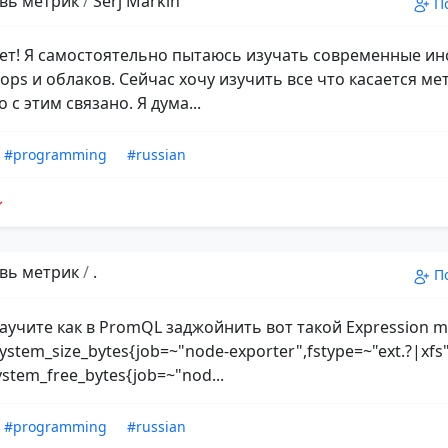
вь метрик
/
Serj Markin
П
ет! Я самостоятельно пытаюсь изучать современные и
ops и облаков. Сейчас хочу изучить все что касается ме
о с этим связано. Я дума...
#programming
#russian
вь метрик
/
.
П
научите как в PromQL заджойнить вот такой Expression m
system_size_bytes{job=~"node-exporter",fstype=~"ext.?|xfs"
ystem_free_bytes{job=~"nod...
#programming
#russian