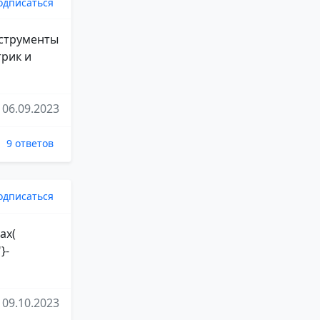
одписаться
нструменты
трик и
06.09.2023
9 ответов
одписаться
ax(
}-
09.10.2023