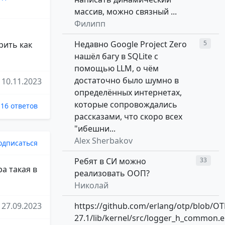
массив, можно связный ...
Филипп
Недавно Google Project Zero
5
рить как
нашёл багу в SQLite с
помощью LLM, о чём
достаточно было шумно в
10.11.2023
определённых интернетах,
которые сопровождались
16 ответов
рассказами, что скоро всех
"ибешни...
Alex Sherbakov
одписаться
Ребят в СИ можно
33
а такая в
реализовать ООП?
Николай
27.09.2023
https://github.com/erlang/otp/blob/OT
27.1/lib/kernel/src/logger_h_common.e