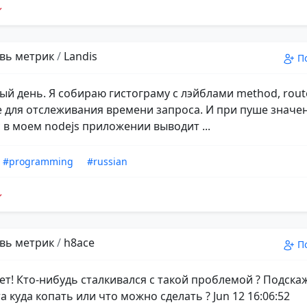
вь метрик
/
Landis
П
ый день. Я собираю гистограму с лэйблами method, rout
e для отслеживания времени запроса. И при пуше значе
 в моем nodejs приложении выводит ...
#programming
#russian
вь метрик
/
h8ace
П
ет! Кто-нибудь сталкивался с такой проблемой ? Подска
 куда копать или что можно сделать ? Jun 12 16:06:52