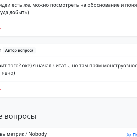
 идеи есть же, можно посмотреть на обоснование и поня
уда добыть)
n
Автор вопроса
оит того? оке) я начал читать, но там прям монструозное
 явно)
е вопросы
вь метрик
/
Nobody
П