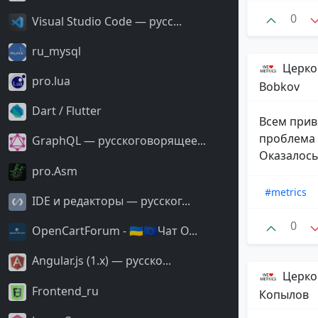
0
Visual Studio Code — русс...
ru_mysql
Церко
pro.lua
Bobkov
Dart / Flutter
Всем прив
проблема 
GraphQL — русскоговорящее...
Оказалось
pro.Asm
#metrics
IDE и редакторы — русског...
0
OpenCartForum - 🇺🇦🇪🇺Чат O...
Angular.js (1.x) — русско...
Церко
Frontend_ru
Копылов