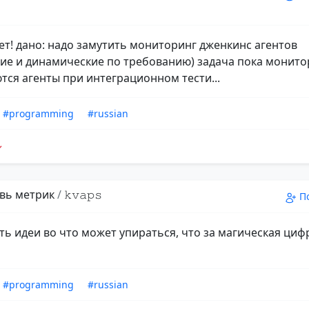
ет! дано: надо замутить мониторинг дженкинс агентов
кие и динамические по требованию) задача пока монито
тся агенты при интеграционном тести...
#programming
#russian
вь метрик
/
𝚔𝚟𝚊𝚙𝚜
П
ть идеи во что может упираться, что за магическая цифр
#programming
#russian