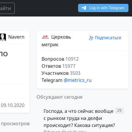
айти
Navern
Церковь
Подписаться
метрик
по
Вопросов
10912
Ответов
15977
Участников
3503
Telegram
@metrics_ru
Обсуждают сегодня
09.10.2020
Господа, а что сейчас вообще
29
с рынком труда на делфи
 просмотров
происходит? Какова ситуация?