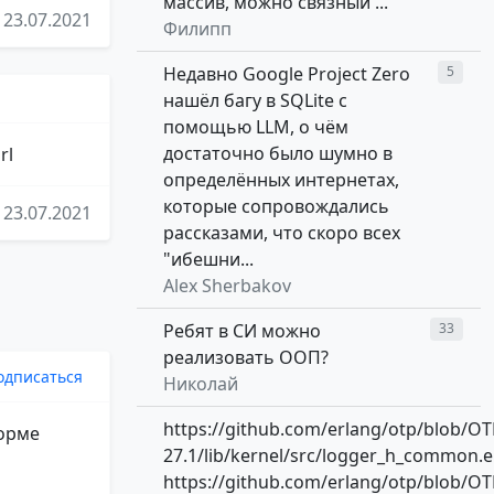
массив, можно связный ...
23.07.2021
Филипп
Недавно Google Project Zero
5
нашёл багу в SQLite с
помощью LLM, о чём
достаточно было шумно в
rl
определённых интернетах,
которые сопровождались
23.07.2021
рассказами, что скоро всех
"ибешни...
Alex Sherbakov
Ребят в СИ можно
33
реализовать ООП?
одписаться
Николай
https://github.com/erlang/otp/blob/OT
форме
27.1/lib/kernel/src/logger_h_common.e
https://github.com/erlang/otp/blob/OT