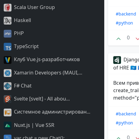
Scala User Group
#backend
Haskell
#python
PHP
0
TypeScript
Клуб Vue.js-разработчиков
Django
of HRE 🇺🇳
Xamarin Developers (MAUI,...
Всем прив
F# Chat
create_trai
method="po
Svelte [svelt] - All abou...
Системное администрирован...
#backend
#python
Nuxt.js | Vue SSR
0
var chat = new Chat();