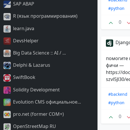
SAP ABAP
#python
R (язык программирования)
0
learn.java
DevsHelper
Django
Big Data Science :: AI / ...
помогите 
Delphi & Lazarus
фичи —
https://d
SwiftBook
szvl5Jl30/e
Solidity Development
#backend
Evolution CMS официальное...
#python
pro.net (former COM+)
0
OpenStreetMap RU