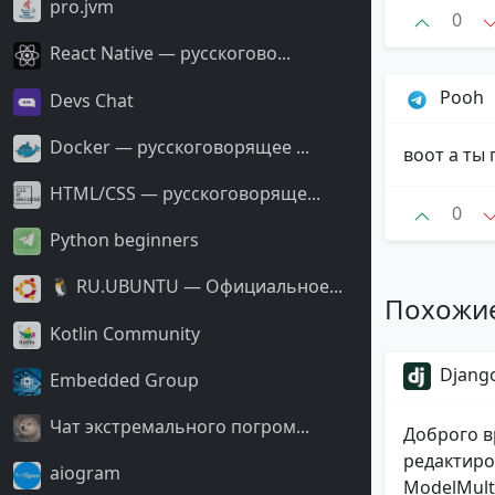
pro.jvm
0
React Native — русскогово...
Pooh
Devs Chat
Docker — русскоговорящее ...
воот а ты 
HTML/CSS — русскоговоряще...
0
Python beginners
🐧 RU.UBUNTU — Официальное...
Похожи
Kotlin Community
Django
Embedded Group
Чат экстремального погром...
Доброго в
редактиро
aiogram
ModelMulti