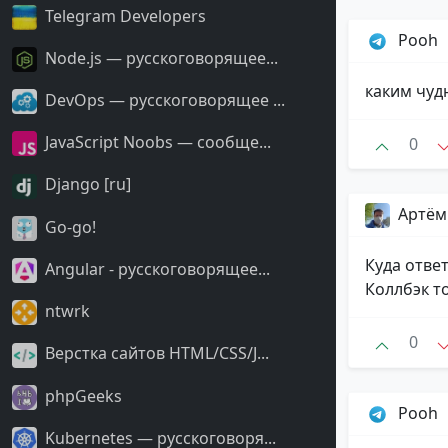
Telegram Developers
Pooh
Node.js — русскоговорящее...
каким чуд
DevOps — русскоговорящее ...
JavaScript Noobs — сообще...
0
Django [ru]
Артём
Go-go!
Куда ответ
Angular - русскоговорящее...
Коллбэк т
ntwrk
0
Верстка сайтов HTML/CSS/J...
phpGeeks
Pooh
Kubernetes — русскоговоря...