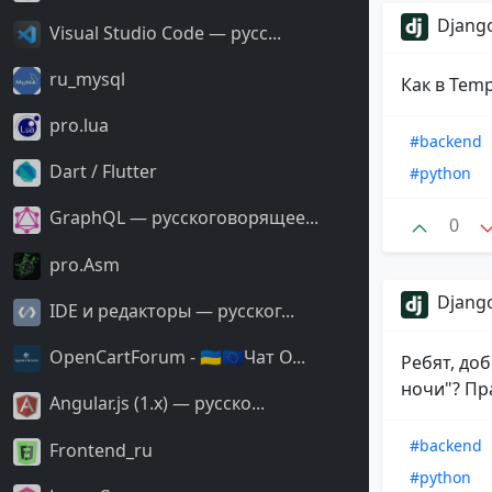
Django
Visual Studio Code — русс...
ru_mysql
Как в Temp
pro.lua
#backend
Dart / Flutter
#python
GraphQL — русскоговорящее...
0
pro.Asm
Django
IDE и редакторы — русског...
OpenCartForum - 🇺🇦🇪🇺Чат O...
Ребят, доб
ночи"? Пра
Angular.js (1.x) — русско...
#backend
Frontend_ru
#python