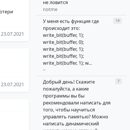
не ловится
notme
потери
У меня есть функция где
14
происходит это:
23.07.2021
write_bit(buffer, 1);
write_bit(buffer, 0);
write_bit(buffer, 1);
write_bit(buffer, 1);
write_bit(buffer, 1); w...
~
Добрый день! Скажите
7
23.07.2021
пожалуйста, а какие
программы вы бы
рекомендовали написать для
того, чтобы научиться
управлять памятью? Можно
написать динамический