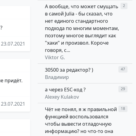
А вообще, что может смущать
2
в самой Julia - бы сказал, что
нет единого стандартного
?
подхода по многим моментам,
поэтому многое выглядит как
"хаки" и произвол. Короче
23.07.2021
говоря, с...
Viktor G.
30500 за редактор? )
47
Владимир
е придёт.
а через ESC-код ?
29
Alexey Kulakov
23.07.2021
Чёт не понял, я ж правильной
18
функцией воспользовался
чтобы вывести отладочную
информацию? но что-то она