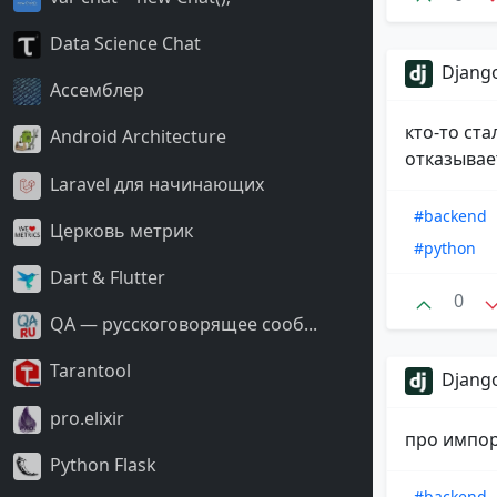
Data Science Chat
Django
Ассемблер
кто-то ст
Android Architecture
отказывае
Laravel для начинающих
#backend
Церковь метрик
#python
Dart & Flutter
0
QA — русскоговорящее сооб...
Tarantool
Django
pro.elixir
про импор
Python Flask
#backend