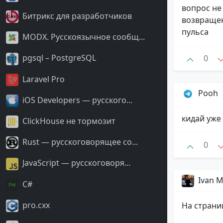
вопрос не
Битрикс для разработчиков
возвращен
пульса
MODX. Русскоязычное сообщ...
pgsql – PostgreSQL
0
Laravel Pro
Pooh
iOS Developers — русского...
кидай уже
ClickHouse не тормозит
Rust — русскоговорящее со...
0
JavaScript — русскоговоря...
Ivan 
С#
pro.cxx
На страни