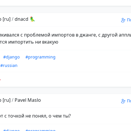
 [ru]
/
dnacd 🦜
П
алкивался с проблемой импортов в джанге, с другой апп
тся импортить ни вкакую
#django
#programming
#russian
 [ru]
/
Pavel Maslo
П
т с точкой не понял, о чем ты?
#django
#programming