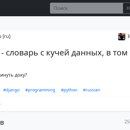
Н
 [ru]
 - словарь с кучей данных, в том
кинуть доку?
#django
#programming
#python
#russian
ов
25