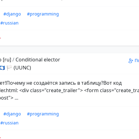
#django
#programming
#russian
 [ru]
/
Conditional elector
П
 🇦🇶 🏳 (UUNC)
ет!Почему не создаётся запись в таблицу?Вот код
ler.html: <div class="create_trailer"> <form class="create_tr
st"> ...
#django
#programming
#russian