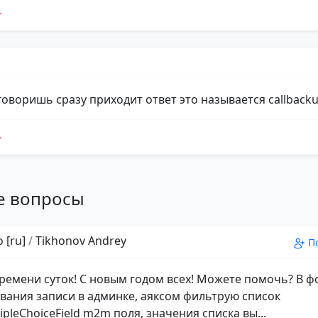
говоришь сразу приходит ответ это называется callbacku
е вопросы
 [ru]
/
Tikhonov Andrey
П
ремени суток! С новым годом всех! Можете помочь? В 
вания записи в админке, аяксом фильтрую список
pleChoiceField m2m поля, значения списка вы...