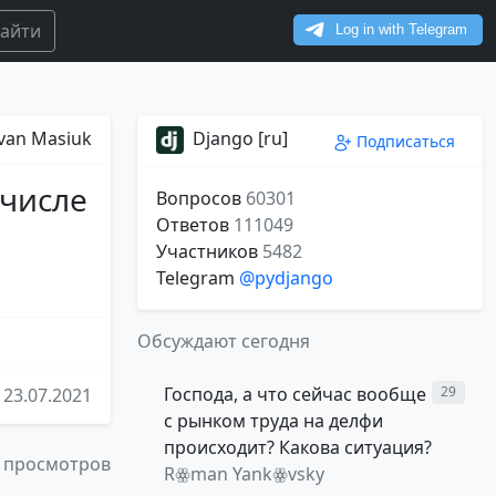
айти
Ivan Masiuk
Django [ru]
Подписаться
 числе
Вопросов
60301
Ответов
111049
Участников
5482
Telegram
@pydjango
Обсуждают сегодня
Господа, а что сейчас вообще
29
23.07.2021
с рынком труда на делфи
происходит? Какова ситуация?
 просмотров
Rꙮman Yankꙮvsky