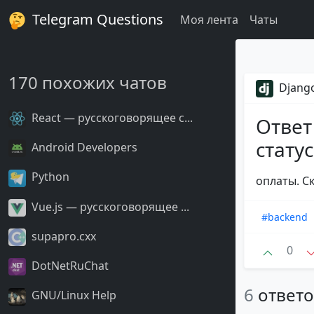
Telegram Questions
Моя лента
Чаты
170 похожих чатов
Django
React — русскоговорящее с...
Ответ
статус
Android Developers
Python
оплаты. С
Vue.js — русскоговорящее ...
#backend
supapro.cxx
0
DotNetRuChat
6
ответ
GNU/Linux Help