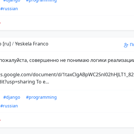
#russian
 [ru]
/
Yeskela Franco
П
пожалуйста, совершенно не понимаю логики реализаци
ocs.google.com/document/d/1taxClgABpWC2Snl02hHJLT1_
dit?usp=sharing То е...
#django
#programming
#russian