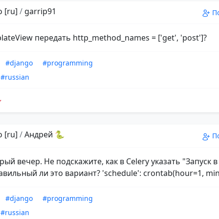
 [ru]
/
garrip91
П
lateView передать http_method_names = ['get', 'post']?
#django
#programming
#russian
 [ru]
/
Андрей 🐍
П
рый вечер. Не подскажите, как в Celery указать "Запуск в
вильный ли это вариант? 'schedule': crontab(hour=1, min
#django
#programming
#russian