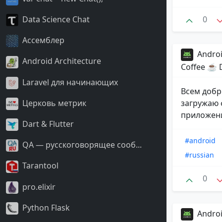
0
Data Science Chat
Ассемблер
Androi
Android Architecture
Coffee ☕️ Dr
Laravel для начинающих
Всем добр
Церковь метрик
загружаю 
приложени
Dart & Flutter
#android
QA — русскоговорящее сооб...
#russian
Tarantool
0
pro.elixir
Python Flask
Androi