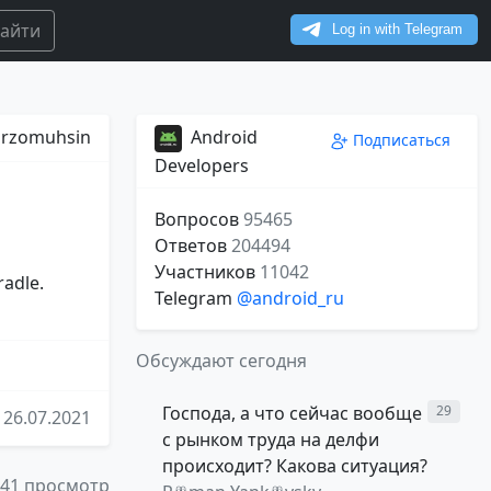
айти
irzomuhsin
Android
Подписаться
Developers
Вопросов
95465
Ответов
204494
Участников
11042
radle.
Telegram
@android_ru
Обсуждают сегодня
Господа, а что сейчас вообще
29
26.07.2021
с рынком труда на делфи
происходит? Какова ситуация?
41 просмотр