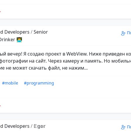
d Developers
/
Senior
П
inker 👨‍💻
ый вечер! Я создаю проект в WebView. Ниже приведен ко
фотографии на сайт. Через камеру и память. Но мобиль
е не может скачать файл, не нажим...
#mobile
#programming
d Developers
/
𝔼𝕘𝕠𝕣
П