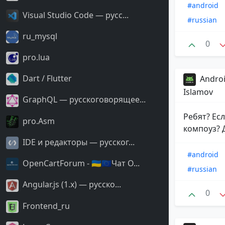
#android
Visual Studio Code — русс...
#russian
ru_mysql
0
pro.lua
Dart / Flutter
Androi
Islamov
GraphQL — русскоговорящее...
Ребят? Есл
pro.Asm
компоуз? 
IDE и редакторы — русског...
#android
OpenCartForum - 🇺🇦🇪🇺Чат O...
#russian
Angular.js (1.x) — русско...
0
Frontend_ru