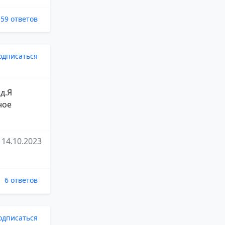
59 ответов
одписаться
д.Я
ное
14.10.2023
6 ответов
одписаться