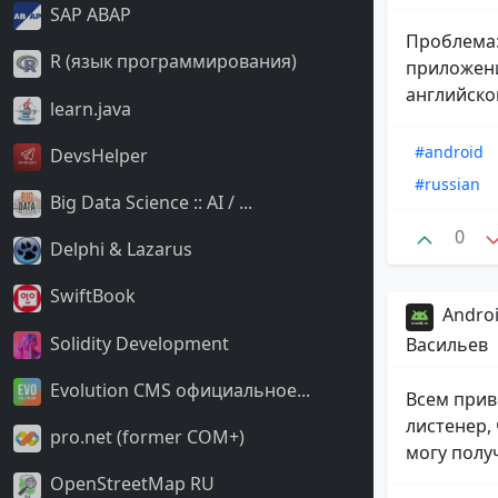
SAP ABAP
Проблема:
R (язык программирования)
приложени
английском
learn.java
#android
DevsHelper
#russian
Big Data Science :: AI / ...
0
Delphi & Lazarus
SwiftBook
Androi
Solidity Development
Васильев
Evolution CMS официальное...
Всем прив
листенер,
pro.net (former COM+)
могу получ
OpenStreetMap RU