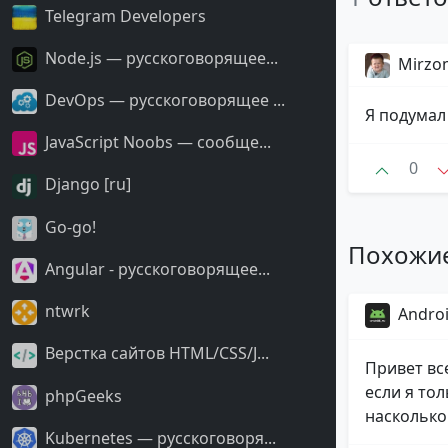
Telegram Developers
Node.js — русскоговорящее...
Mirzo
DevOps — русскоговорящее ...
Я подумал
JavaScript Noobs — сообще...
0
Django [ru]
Go-go!
Похожи
Angular - русскоговорящее...
ntwrk
Androi
Верстка сайтов HTML/CSS/J...
Привет вс
если я то
phpGeeks
насколько 
Kubernetes — русскоговоря...