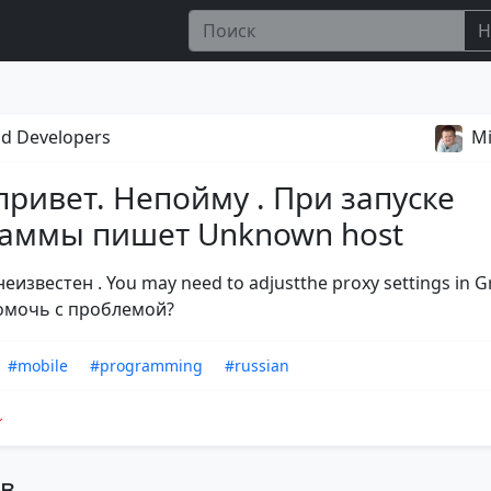
Н
d Developers
M
привет. Непойму . При запуске
аммы пишет Unknown host
неизвестен . You may need to adjustthe proxy settings in G
омочь с проблемой?
#mobile
#programming
#russian
ов