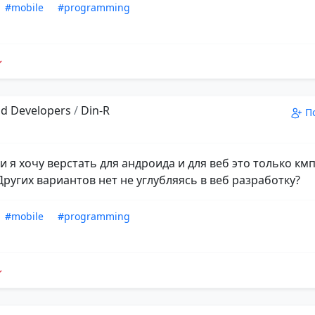
#mobile
#programming
d Developers
/
Din-R
П
и я хочу верстать для андроида и для веб это только кмп
Других вариантов нет не углубляясь в веб разработку?
#mobile
#programming