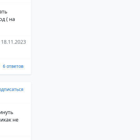
ать
д ( на
18.11.2023
6 ответов
одписаться
кинуть
икак не