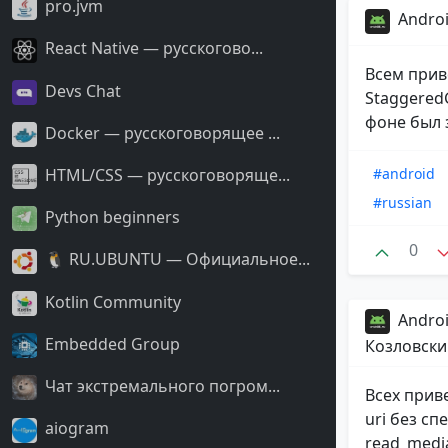
pro.jvm
Androi
React Native — русскогово...
Всем прив
Devs Chat
Staggered
фоне был 
Docker — русскоговорящее ...
#android
HTML/CSS — русскоговоряще...
#russian
Python beginners
0
🐧 RU.UBUNTU — Официальное...
Kotlin Community
Androi
Embedded Group
Козловски
Чат экстремального погром...
Всех прив
uri без с
aiogram
read_media