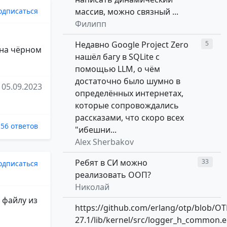
массив, можно связный ...
одписаться
Филипп
Недавно Google Project Zero
5
 на чёрном
нашёл багу в SQLite с
помощью LLM, о чём
достаточно было шумно в
05.09.2023
определённых интернетах,
которые сопровождались
рассказами, что скоро всех
56 ответов
"ибешни...
Alex Sherbakov
Ребят в СИ можно
33
одписаться
реализовать ООП?
Николай
 файлу из
https://github.com/erlang/otp/blob/OT
27.1/lib/kernel/src/logger_h_common.e