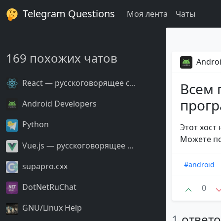
Telegram Questions
Моя лента
Чаты
169 похожих чатов
Androi
React — русскоговорящее с...
Всем 
прогр
Android Developers
Python
Этот хост 
Можете п
Vue.js — русскоговорящее ...
#android
supapro.cxx
DotNetRuChat
0
GNU/Linux Help
1
ответ