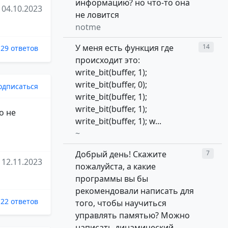
информацию? но что-то она
04.10.2023
не ловится
notme
У меня есть функция где
14
129 ответов
происходит это:
write_bit(buffer, 1);
write_bit(buffer, 0);
одписаться
write_bit(buffer, 1);
write_bit(buffer, 1);
о не
write_bit(buffer, 1); w...
~
Добрый день! Скажите
7
12.11.2023
пожалуйста, а какие
программы вы бы
рекомендовали написать для
22 ответов
того, чтобы научиться
управлять памятью? Можно
написать динамический