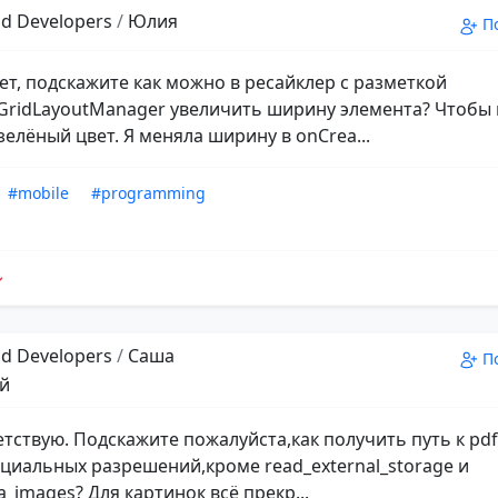
d Developers
/
Юлия
П
ет, подскажите как можно в ресайклер с разметкой
GridLayoutManager увеличить ширину элемента? Чтобы
зелёный цвет. Я меняла ширину в onCrea...
#mobile
#programming
d Developers
/
Саша
П
й
етствую. Подскажите пожалуйста,как получить путь к pdf
пециальных разрешений,кроме read_external_storage и
_images? Для картинок всё прекр...