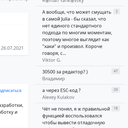
Rꙮman Yankꙮvsky
А вообще, что может смущать
2
в самой Julia - бы сказал, что
нет единого стандартного
подхода по многим моментам,
поэтому многое выглядит как
"хаки" и произвол. Короче
26.07.2021
говоря, с...
Viktor G.
30500 за редактор? )
47
Владимир
а через ESC-код ?
29
одписаться
Alexey Kulakov
азработки,
Чёт не понял, я ж правильной
18
аботку и
функцией воспользовался
чтобы вывести отладочную