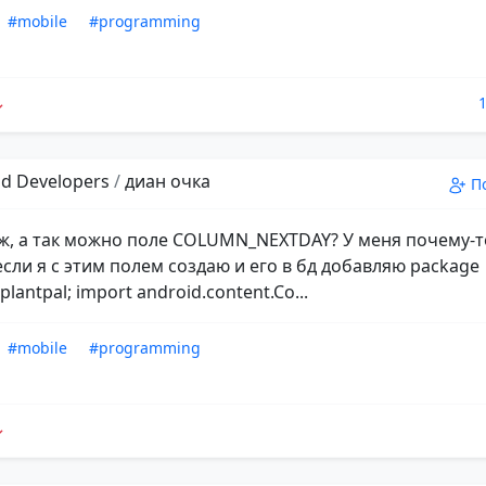
#mobile
#programming
d Developers
/
диан очка
П
ж, а так можно поле COLUMN_NEXTDAY? У меня почему-т
если я с этим полем создаю и его в бд добавляю package
plantpal; import android.content.Co...
#mobile
#programming