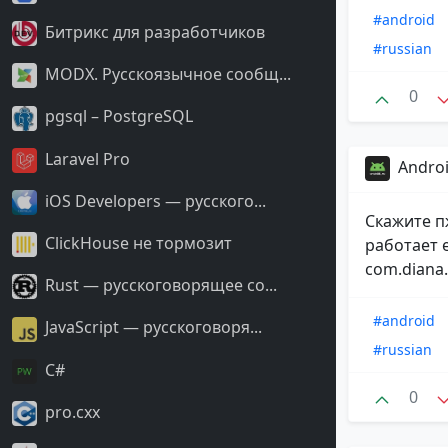
#android
Битрикс для разработчиков
#russian
MODX. Русскоязычное сообщ...
0
pgsql – PostgreSQL
Laravel Pro
Androi
iOS Developers — русского...
Скажите п
ClickHouse не тормозит
работает 
com.diana.
Rust — русскоговорящее со...
#android
JavaScript — русскоговоря...
#russian
С#
0
pro.cxx