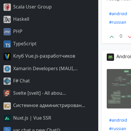
Scala User Group
#android
Haskell
#russian
PHP
0
TypeScript
Клуб Vue.js-разработчиков
Androi
Xamarin Developers (MAUI,...
F# Chat
Svelte [svelt] - All abou...
Системное администрирован...
Nuxt.js | Vue SSR
#android
#russian
var chat = new Chat();