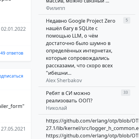
массив, можно связный ...
Филипп
Недавно Google Project Zero
5
нашёл багу в SQLite с
02.01.2022
помощью LLM, о чём
достаточно было шумно в
определённых интернетах,
49 ответов
которые сопровождались
рассказами, что скоро всех
"ибешни...
одписаться
Alex Sherbakov
Ребят в СИ можно
33
реализовать ООП?
ailer_form"
Николай
https://github.com/erlang/otp/blob/OT
27.1/lib/kernel/src/logger_h_common.e
27.05.2021
https://github.com/erlang/otp/blob/OT