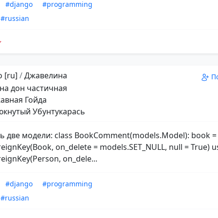
#django
#programming
#russian
 [ru]
/
Джавелина
П
на дон частичная
авная Гойда
кнутый Убунтукарась
ть две модели: class BookComment(models.Model): book =
eignKey(Book, on_delete = models.SET_NULL, null = True) u
eignKey(Person, on_dele...
#django
#programming
#russian