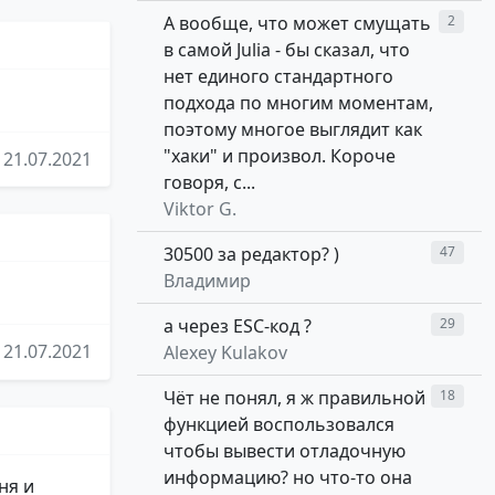
А вообще, что может смущать
2
в самой Julia - бы сказал, что
нет единого стандартного
подхода по многим моментам,
поэтому многое выглядит как
"хаки" и произвол. Короче
21.07.2021
говоря, с...
Viktor G.
30500 за редактор? )
47
Владимир
а через ESC-код ?
29
21.07.2021
Alexey Kulakov
Чёт не понял, я ж правильной
18
функцией воспользовался
чтобы вывести отладочную
информацию? но что-то она
ня и