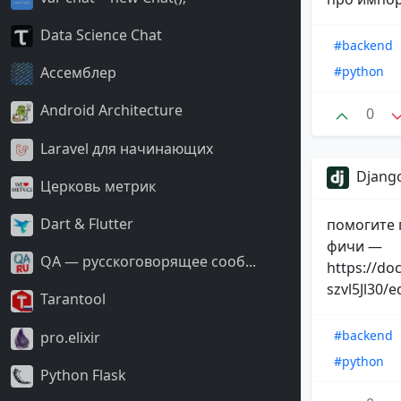
Data Science Chat
#backend
#python
Ассемблер
Android Architecture
0
Laravel для начинающих
Django
Церковь метрик
Dart & Flutter
помогите 
фичи —
QA — русскоговорящее сооб...
https://d
szvl5Jl30/e
Tarantool
#backend
pro.elixir
#python
Python Flask