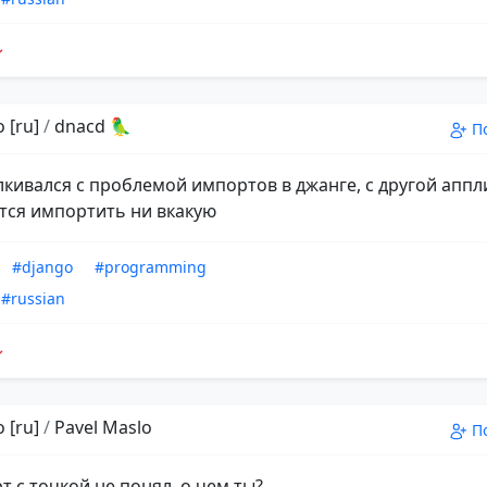
 [ru]
/
dnacd 🦜
П
алкивался с проблемой импортов в джанге, с другой апп
тся импортить ни вкакую
#django
#programming
#russian
 [ru]
/
Pavel Maslo
П
т с точкой не понял, о чем ты?