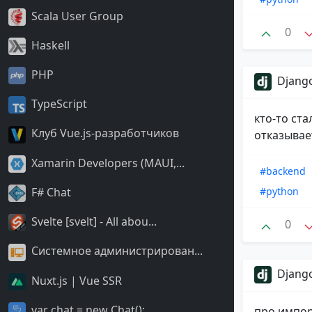
Scala User Group
0
Haskell
PHP
Django
TypeScript
кто-то ст
Клуб Vue.js-разработчиков
отказывае
Xamarin Developers (MAUI,...
#backend
F# Chat
#python
Svelte [svelt] - All abou...
0
Системное администрирован...
Django
Nuxt.js | Vue SSR
var chat = new Chat();
про импор