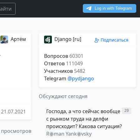
айти
Артём
Django [ru]
Подписаться
у
Вопросов
60301
Ответов
111049
Участников
5482
Telegram
@pydjango
Обсуждают сегодня
Господа, а что сейчас вообще
29
21.07.2021
с рынком труда на делфи
происходит? Какова ситуация?
 просмотров
Rꙮman Yankꙮvsky