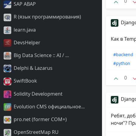
0
SAP ABAP
R (язык программирования)
Django
learn.java
Как в Temp
DevsHelper
#backend
Big Data Science :: AI / ...
#python
Delphi & Lazarus
0
SwiftBook
Solidity Development
Django
Evolution CMS официальное...
Ребят, доб
pro.net (former COM+)
ночи"? Пра
OpenStreetMap RU