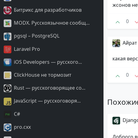
жсонов нет
Битрикс для разработчиков
0
MODX. Русскоязычное сообщ...
pgsql – PostgreSQL
Айрат
Laravel Pro
какая вер
iOS Developers — русского...
ClickHouse не тормозит
0
Rust — русскоговорящее со...
Похожи
JavaScript — русскоговоря...
С#
Django
pro.cxx
Доброго в