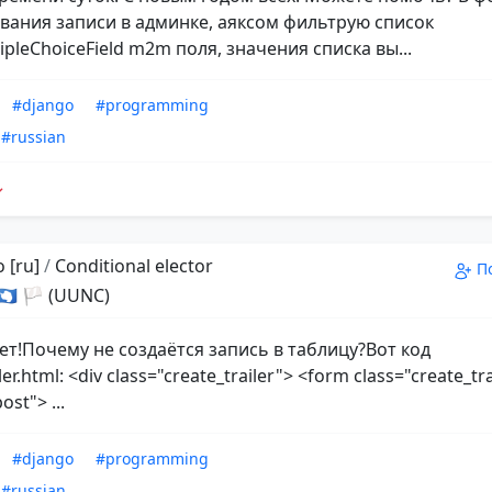
вания записи в админке, аяксом фильтрую список
pleChoiceField m2m поля, значения списка вы...
#django
#programming
#russian
 [ru]
/
Conditional elector
П
 🇦🇶 🏳 (UUNC)
ет!Почему не создаётся запись в таблицу?Вот код
ler.html: <div class="create_trailer"> <form class="create_tr
st"> ...
#django
#programming
#russian