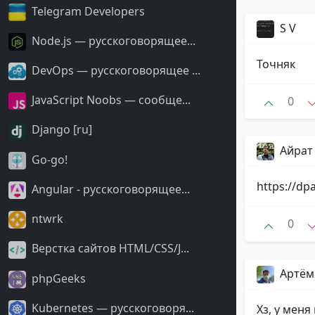
Telegram Developers
S V
Node.js — русскоговорящее...
Точняк
DevOps — русскоговорящее ...
JavaScript Noobs — сообще...
0
Django [ru]
Айрат
Go-go!
https://dp
Angular - русскоговорящее...
ntwrk
0
Верстка сайтов HTML/CSS/J...
Артё
phpGeeks
Kubernetes — русскоговоря...
Хз, у меня