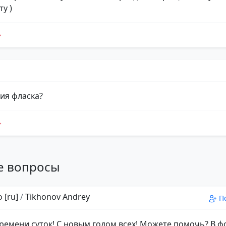
у )
сия фласка?
е вопросы
 [ru]
/
Tikhonov Andrey
П
ремени суток! С новым годом всех! Можете помочь? В 