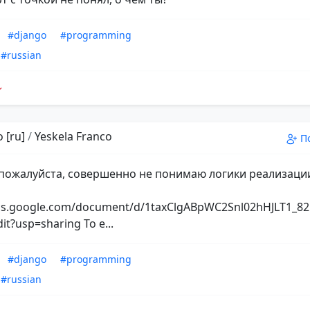
#django
#programming
#russian
 [ru]
/
Yeskela Franco
П
пожалуйста, совершенно не понимаю логики реализаци
ocs.google.com/document/d/1taxClgABpWC2Snl02hHJLT1_
dit?usp=sharing То е...
#django
#programming
#russian