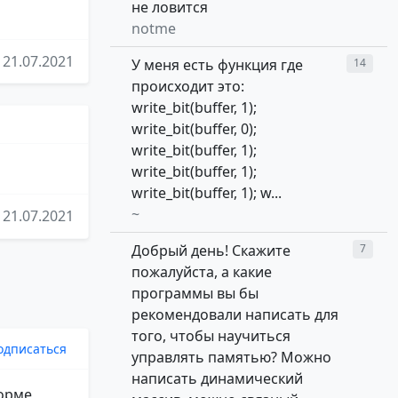
не ловится
notme
21.07.2021
У меня есть функция где
14
происходит это:
write_bit(buffer, 1);
write_bit(buffer, 0);
write_bit(buffer, 1);
write_bit(buffer, 1);
write_bit(buffer, 1); w...
~
21.07.2021
Добрый день! Скажите
7
пожалуйста, а какие
программы вы бы
рекомендовали написать для
того, чтобы научиться
одписаться
управлять памятью? Можно
написать динамический
форме