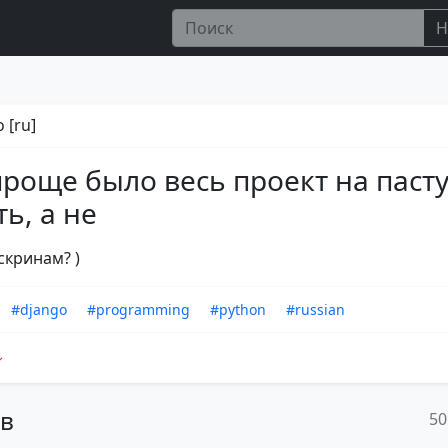
Н
 [ru]
роще было весь проект на паст
ть, а не
скринам? )
#django
#programming
#python
#russian
ов
50