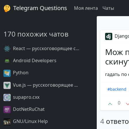
Telegram Questions
Моя лента
Чаты
170 похожих чатов
Django
React — русскоговорящее с...
Мож п
скину
Android Developers
Python
гадать по 
Vue.js — русскоговорящее ...
#backend
supapro.cxx
0
DotNetRuChat
4
ответ
GNU/Linux Help