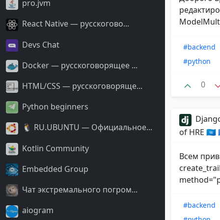
pro.jvm
редактиро
ModelMulti
React Native — русскогово...
Devs Chat
#backend
#python
Docker — русскоговорящее ...
0
HTML/CSS — русскоговоряще...
Python beginners
Django
🐧 RU.UBUNTU — Официальное...
of HRE 🇺🇳
Kotlin Community
Всем прив
create_trai
Embedded Group
method="po
Чат экстремального погром...
#backend
aiogram
#python