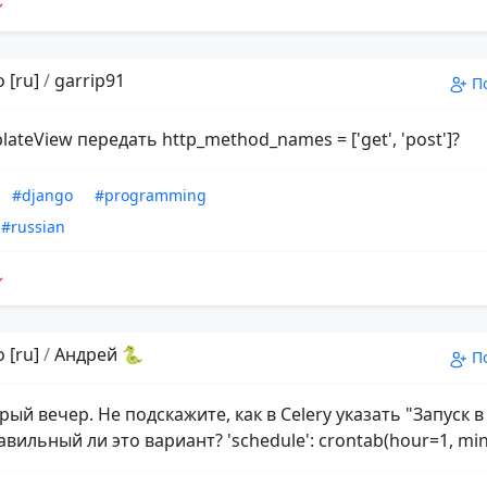
 [ru]
/
garrip91
П
lateView передать http_method_names = ['get', 'post']?
#django
#programming
#russian
 [ru]
/
Андрей 🐍
П
рый вечер. Не подскажите, как в Celery указать "Запуск в
вильный ли это вариант? 'schedule': crontab(hour=1, min