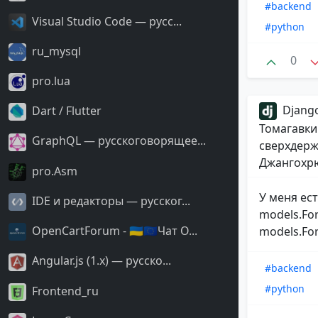
#backend
Visual Studio Code — русс...
#python
ru_mysql
0
pro.lua
Django
Dart / Flutter
Томагавки
GraphQL — русскоговорящее...
сверхдерж
Джангохрю
pro.Asm
У меня ес
IDE и редакторы — русског...
models.For
OpenCartForum - 🇺🇦🇪🇺Чат O...
models.For
Angular.js (1.x) — русско...
#backend
#python
Frontend_ru