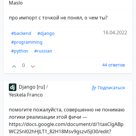
Maslo
про импорт с точкой не понял, о чем ты?
16.04.2022
#backend
#django
#programming
#python
#russian
0
44 ответов
Django [ru]
/
Подписаться
Yeskela Franco
помогите пожалуйста, совершенно не понимаю
логики реализации этой фичи —
https://docs.google.com/document/d/1taxClgABp
WC2Snl02hHJLT1_82H18Msv9gszvl5Jl30/edit?