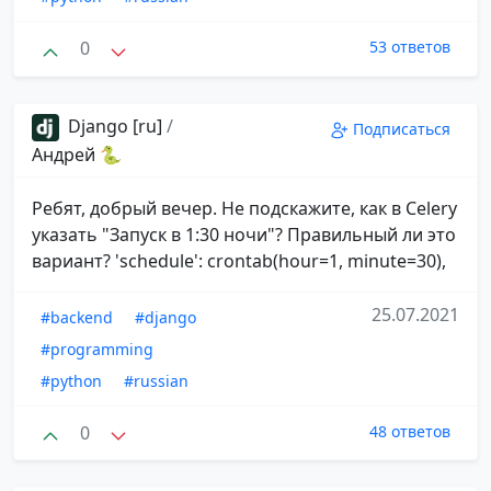
0
53 ответов
Django [ru]
/
Подписаться
Андрей 🐍
Ребят, добрый вечер. Не подскажите, как в Celery
указать "Запуск в 1:30 ночи"? Правильный ли это
вариант? 'schedule': crontab(hour=1, minute=30),
25.07.2021
#backend
#django
#programming
#python
#russian
0
48 ответов