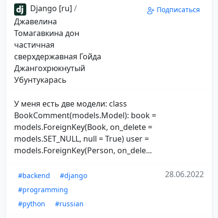
Django [ru]
/
Подписаться
Джавелина
Томагавкина дон
частичная
сверхдержавная Гойда
Джангохрюкнутый
Убунтукарась
У меня есть две модели: class
BookComment(models.Model): book =
models.ForeignKey(Book, on_delete =
models.SET_NULL, null = True) user =
models.ForeignKey(Person, on_dele...
28.06.2022
#backend
#django
#programming
#python
#russian