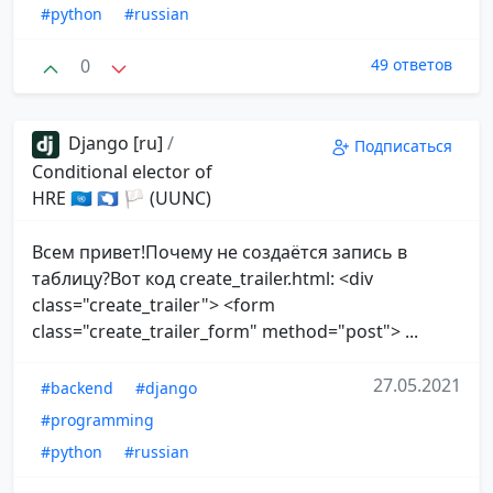
#python
#russian
0
49 ответов
Django [ru]
/
Подписаться
Conditional elector of
HRE 🇺🇳 🇦🇶 🏳 (UUNC)
Всем привет!Почему не создаётся запись в
таблицу?Вот код create_trailer.html: <div
class="create_trailer"> <form
class="create_trailer_form" method="post"> ...
27.05.2021
#backend
#django
#programming
#python
#russian