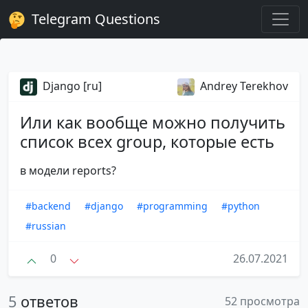
Telegram Questions
Django [ru]
Andrey Terekhov
Или как вообще можно получить
список всех group, которые есть
в модели reports?
#backend
#django
#programming
#python
#russian
0
26.07.2021
5
ответов
52 просмотра