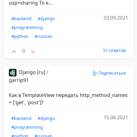
usp=sharing То е...
03.09.2021
#backend
#django
#programming
#python
#russian
0
51 ответов
Django [ru]
/
Подписаться
garrip91
Как в TemplateView передать http_method_names
= ['get', 'post']?
15.06.2021
#backend
#django
#programming
#python
#russian