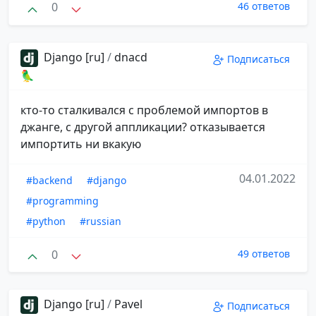
0
46 ответов
Django [ru]
/
dnacd
Подписаться
🦜
кто-то сталкивался с проблемой импортов в
джанге, с другой аппликации? отказывается
импортить ни вкакую
04.01.2022
#backend
#django
#programming
#python
#russian
0
49 ответов
Django [ru]
/
Pavel
Подписаться