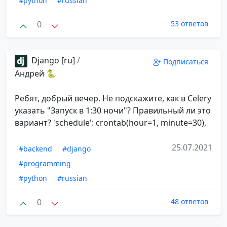
#python
#russian
0
53 ответов
Django [ru]
/
Подписаться
Андрей 🐍
Ребят, добрый вечер. Не подскажите, как в Celery
указать "Запуск в 1:30 ночи"? Правильный ли это
вариант? 'schedule': crontab(hour=1, minute=30),
25.07.2021
#backend
#django
#programming
#python
#russian
0
48 ответов