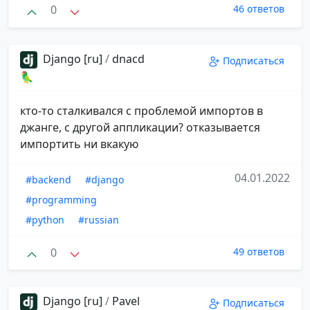
0
46 ответов
Django [ru]
/
dnacd
Подписаться
🦜
кто-то сталкивался с проблемой импортов в
джанге, с другой аппликации? отказывается
импортить ни вкакую
04.01.2022
#backend
#django
#programming
#python
#russian
0
49 ответов
Django [ru]
/
Pavel
Подписаться