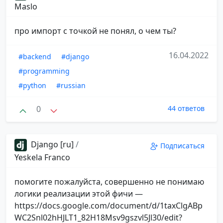
Maslo
про импорт с точкой не понял, о чем ты?
16.04.2022
#backend
#django
#programming
#python
#russian
0
44 ответов
Django [ru]
/
Подписаться
Yeskela Franco
помогите пожалуйста, совершенно не понимаю
логики реализации этой фичи —
https://docs.google.com/document/d/1taxClgABp
WC2Snl02hHJLT1_82H18Msv9gszvl5Jl30/edit?