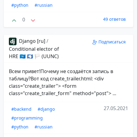
#python
#russian
0
49 ответов
Django [ru]
/
Подписаться
Conditional elector of
HRE 🇺🇳 🇦🇶 🏳 (UUNC)
Всем привет!Почему не создаётся запись в
таблицу?Вот код create_trailer.html: <div
class="create_trailer"> <form
class="create_trailer_form" method="post"> ...
27.05.2021
#backend
#django
#programming
#python
#russian