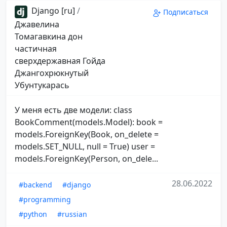
Django [ru]
/
Подписаться
Джавелина
Томагавкина дон
частичная
сверхдержавная Гойда
Джангохрюкнутый
Убунтукарась
У меня есть две модели: class
BookComment(models.Model): book =
models.ForeignKey(Book, on_delete =
models.SET_NULL, null = True) user =
models.ForeignKey(Person, on_dele...
28.06.2022
#backend
#django
#programming
#python
#russian