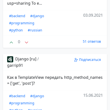
usp=sharing То е...
03.09.2021
#backend
#django
#programming
#python
#russian
0
51 ответов
Django [ru]
/
Подписаться
garrip91
Как в TemplateView передать http_method_names
= ['get', 'post']?
15.06.2021
#backend
#django
#programming