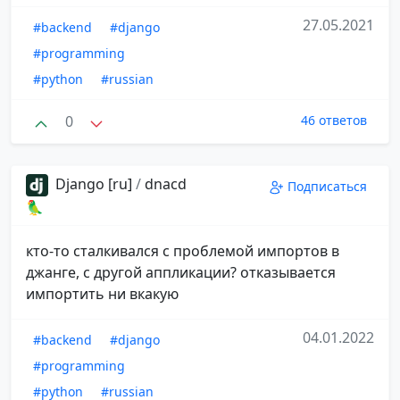
27.05.2021
#backend
#django
#programming
#python
#russian
0
46 ответов
Django [ru]
/
dnacd
Подписаться
🦜
кто-то сталкивался с проблемой импортов в
джанге, с другой аппликации? отказывается
импортить ни вкакую
04.01.2022
#backend
#django
#programming
#python
#russian