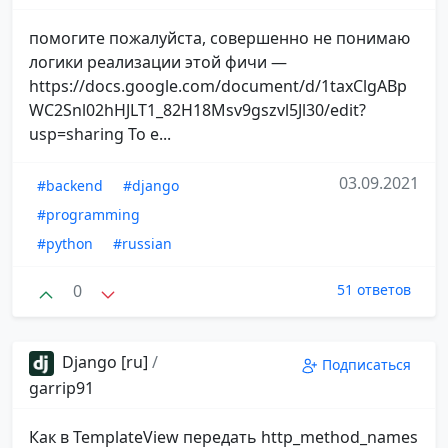
помогите пожалуйста, совершенно не понимаю
логики реализации этой фичи —
https://docs.google.com/document/d/1taxClgABp
WC2Snl02hHJLT1_82H18Msv9gszvl5Jl30/edit?
usp=sharing То е...
03.09.2021
#backend
#django
#programming
#python
#russian
0
51 ответов
Django [ru]
/
Подписаться
garrip91
Как в TemplateView передать http_method_names