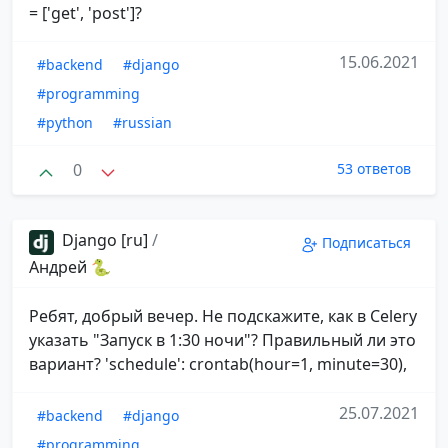
= ['get', 'post']?
15.06.2021
#backend
#django
#programming
#python
#russian
0
53 ответов
Django [ru]
/
Подписаться
Андрей 🐍
Ребят, добрый вечер. Не подскажите, как в Celery
указать "Запуск в 1:30 ночи"? Правильный ли это
вариант? 'schedule': crontab(hour=1, minute=30),
25.07.2021
#backend
#django
#programming