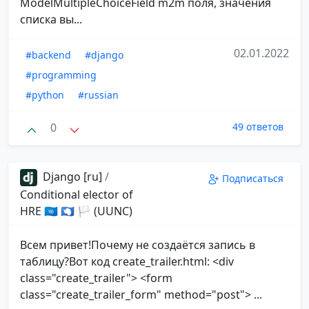
ModelMultipleChoiceField m2m поля, значения
списка вы...
02.01.2022
#backend
#django
#programming
#python
#russian
0
49 ответов
Django [ru]
/
Подписаться
Conditional elector of
HRE 🇺🇳 🇦🇶 🏳 (UUNC)
Всем привет!Почему не создаётся запись в
таблицу?Вот код create_trailer.html: <div
class="create_trailer"> <form
class="create_trailer_form" method="post"> ...