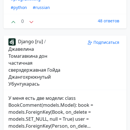
#python
#russian
0
48 ответов
Django [ru]
/
Подписаться
Джавелина
Томагавкина дон
частичная
сверхдержавная Гойда
Джангохрюкнутый
Убунтукарась
У меня есть две модели: class
BookComment(models.Model): book =
models.ForeignKey(Book, on_delete =
models.SET_NULL, null = True) user =
models.ForeignKey(Person, on_dele...